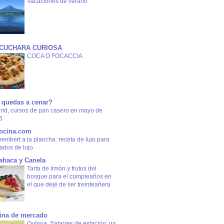
Vacaciones de verano
 CUCHARA CURIOSA
COCA O FOCACCIA
 quedas a cenar?
rid, cursos de pan casero en mayo de
6
ocina.com
mbert a la plancha: receta de lujo para
tados de lujo
ahaca y Canela
Tarta de limón y frutos del
bosque para el cumpleaños en
el que dejé de ser treinteañera
ina de mercado
Quínoa. Sabores de estación: un