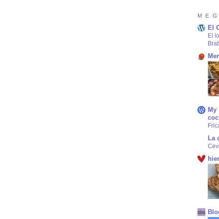
M E G
El 
El l
Bra
Mer
My 
coc
Fric
La 
Cev
hie
Blo