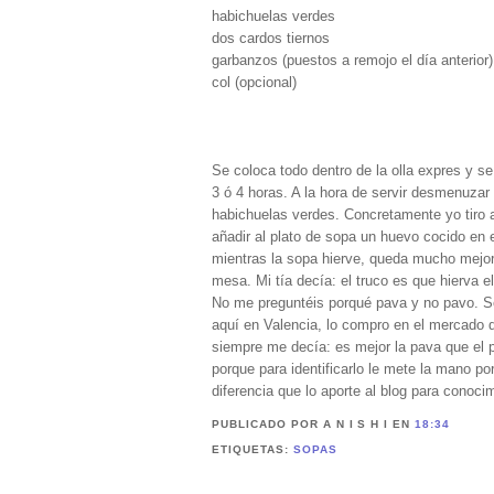
habichuelas verdes
dos cardos tiernos
garbanzos (puestos a remojo el día anterior)
col (opcional)
Se coloca todo dentro de la olla expres y 
3 ó 4 horas. A la hora de servir desmenuzar l
habichuelas verdes. Concretamente yo tiro a
añadir al plato de sopa un huevo cocido en e
mientras la sopa hierve, queda mucho mejor 
mesa. Mi tía decía: el truco es que hierva e
No me preguntéis porqué pava y no pavo. Se
aquí en Valencia, lo compro en el mercado d
siempre me decía: es mejor la pava que el 
porque para identificarlo le mete la mano po
diferencia que lo aporte al blog para conoci
PUBLICADO POR A N I S H I
EN
18:34
ETIQUETAS:
SOPAS