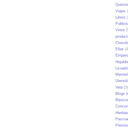
Queso
Viajes
(
Libros
(
Publici
Vinos
(
produc
Chocol
Ellas
(4
Empana
Hojaldr
Licuad
Mermel
Utensil
Vela
(3)
Blogs i
Básico
Concur
Hierbas
Pascua
Premio