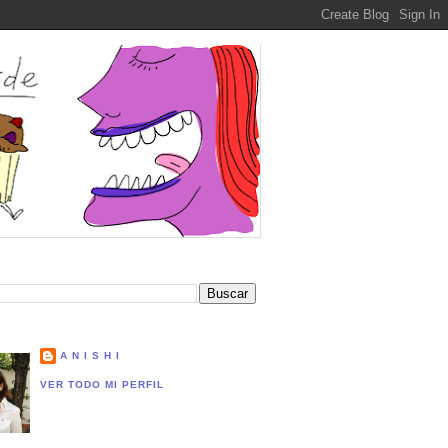
A N I S H I
VER TODO MI PERFIL