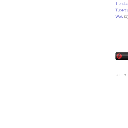
Tienda
Tubérc
Wok
(1
S E G