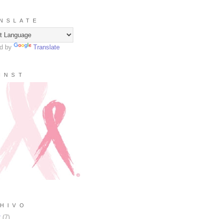
N S L A T E
d by
Translate
I N S T
H I V O
2
(
7
)