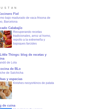
 U S T A N
Cocinero Fiel
omo bajo madurado de vaca frisona de
bo, Barcelona
cado Calabajío
Recuperando recetas
tradicionales, arroz al horno,
repollo a la extremeña y
bajoques farcides
Little Things: blog de recetas y
ina
andó de Lola
cocina de BLo
iche de Salchicha
rbas y especias
Knishes neoyorkinos de patata
g de cuina