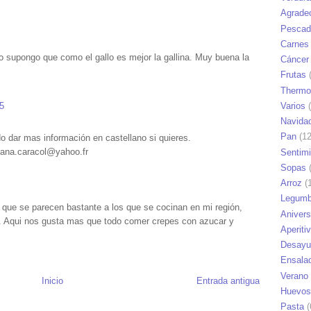
Agrade
Pescad
Carnes
ro supongo que como el gallo es mejor la gallina. Muy buena la
Cáncer
Frutas
(
Thermo
5
Varios
(
Navida
Pan
(12
o dar mas información en castellano si quieres.
: ana.caracol@yahoo.fr
Sentim
Sopas
(
Arroz
(1
Legumb
s que se parecen bastante a los que se cocinan en mi región,
Anivers
a. Aqui nos gusta mas que todo comer crepes con azucar y
Aperiti
Desayu
Ensala
Verano
Inicio
Entrada antigua
Huevos
Pasta
(