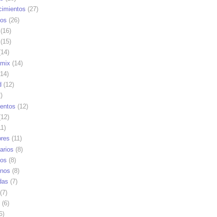
cimientos
(27)
os
(26)
(16)
(15)
14)
mix
(14)
14)
d
(12)
)
ientos
(12)
12)
1)
res
(11)
arios
(8)
vos
(8)
nos
(8)
das
(7)
(7)
(6)
6)