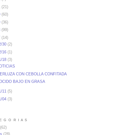
1
(
21
)
0
(
60
)
9
(
36
)
8
(
99
)
7
(
14
)
2/30
(
2
)
2/16
(
1
)
1/18
(
3
)
OTICIAS
ERLUZA CON CEBOLLA CONFITADA
OCIDO BAJO EN GRASA
1/11
(
5
)
1/04
(
3
)
E G O R I A S
(62)
as
(28)