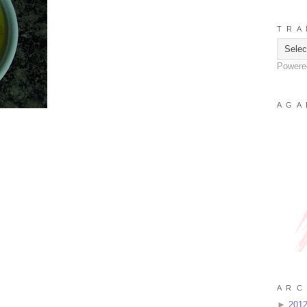
T R A 
Powere
A G A 
A R C 
►
201