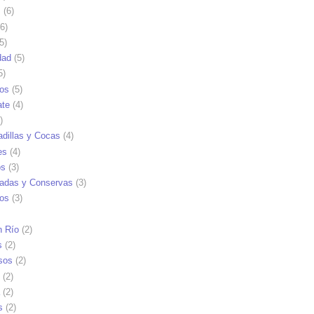
s
(6)
6)
5)
dad
(5)
5)
tos
(5)
ate
(4)
)
dillas y Cocas
(4)
es
(4)
os
(3)
adas y Conservas
(3)
ios
(3)
n Río
(2)
s
(2)
sos
(2)
(2)
(2)
s
(2)