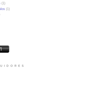
s
(1)
ulos
(1)
)
 U I D O R E S