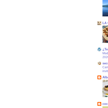
LA
¿Te
Mad
202
sec
Came
invi
Alb
coc