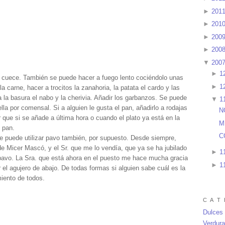
►
201
►
201
►
200
►
200
▼
200
►
1
se cuece. También se puede hacer a fuego lento cociéndolo unas
►
1
a carne, hacer a trocitos la zanahoria, la patata el cardo y las
 la basura el nabo y la cherivia. Añadir los garbanzos. Se puede
▼
1
lla por comensal. Si a alguien le gusta el pan, añadirlo a rodajas
N
que si se añade a última hora o cuando el plato ya está en la
M
l pan.
C
 puede utilizar pavo también, por supuesto. Desde siempre,
e Micer Mascó, y el Sr. que me lo vendía, que ya se ha jubilado
►
1
pavo. La Sra. que está ahora en el puesto me hace mucha gracia
►
1
r el agujero de abajo. De todas formas si alguien sabe cuál es la
miento de todos.
C A T 
Dulces
Verdur