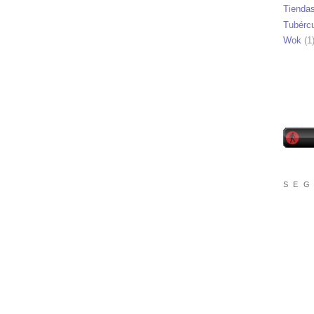
Tienda
Tubérc
Wok
(1
S E G