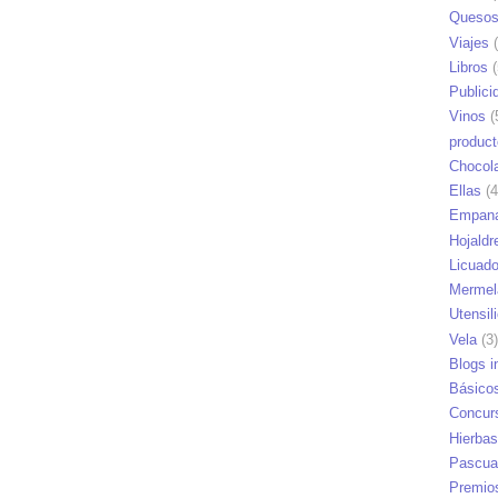
Queso
Viajes
(
Libros
(
Publici
Vinos
(
produc
Chocol
Ellas
(4
Empana
Hojaldr
Licuad
Mermel
Utensil
Vela
(3)
Blogs i
Básico
Concur
Hierbas
Pascua
Premio