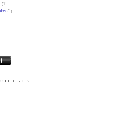
s
(1)
ulos
(1)
)
 U I D O R E S