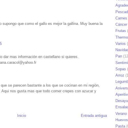
Agrade
Pescad
Carnes
ro supongo que como el gallo es mejor la gallina. Muy buena la
Cáncer
Frutas
(
Thermo
5
Varios
(
Navida
Pan
(12
o dar mas información en castellano si quieres.
: ana.caracol@yahoo.fr
Sentim
Sopas
(
Arroz
(1
Legumb
s que se parecen bastante a los que se cocinan en mi región,
Anivers
a. Aqui nos gusta mas que todo comer crepes con azucar y
Aperiti
Desayu
Ensala
Verano
Inicio
Entrada antigua
Huevos
Pasta
(