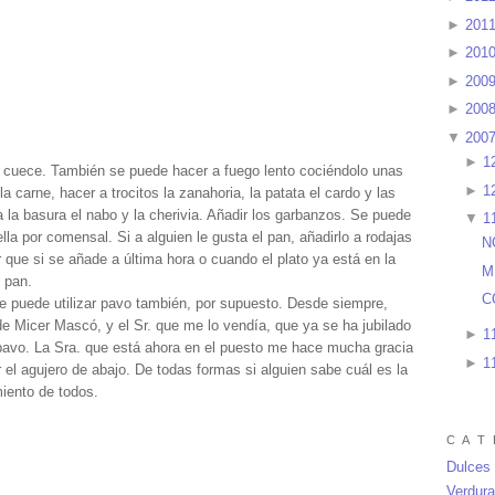
►
201
►
201
►
200
►
200
▼
200
►
1
se cuece. También se puede hacer a fuego lento cociéndolo unas
►
1
a carne, hacer a trocitos la zanahoria, la patata el cardo y las
 la basura el nabo y la cherivia. Añadir los garbanzos. Se puede
▼
1
lla por comensal. Si a alguien le gusta el pan, añadirlo a rodajas
N
que si se añade a última hora o cuando el plato ya está en la
M
l pan.
C
 puede utilizar pavo también, por supuesto. Desde siempre,
e Micer Mascó, y el Sr. que me lo vendía, que ya se ha jubilado
►
1
pavo. La Sra. que está ahora en el puesto me hace mucha gracia
►
1
r el agujero de abajo. De todas formas si alguien sabe cuál es la
miento de todos.
C A T 
Dulces
Verdur