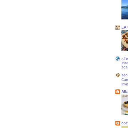
LA
¿Te
Mad
202
sec
Came
invi
Alb
coc