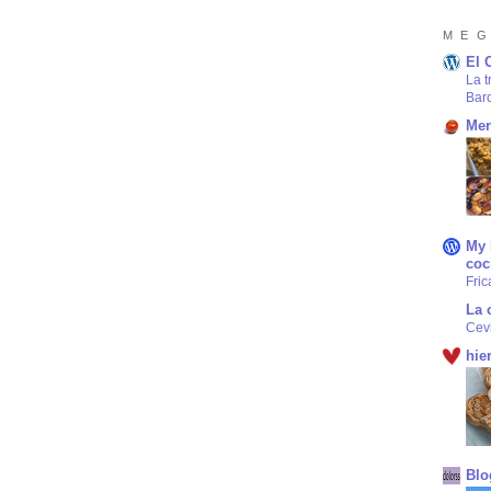
M E G
El 
La t
Bar
Mer
My 
coc
Fric
La 
Cev
hie
Blo