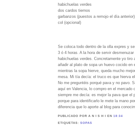
habichuelas verdes
dos cardos tiernos
garbanzos (puestos a remojo el día anterior)
col (opcional)
Se coloca todo dentro de la olla expres y 
3 ó 4 horas. A la hora de servir desmenuzar l
habichuelas verdes. Concretamente yo tiro a
añadir al plato de sopa un huevo cocido en e
mientras la sopa hierve, queda mucho mejor 
mesa. Mi tía decía: el truco es que hierva e
No me preguntéis porqué pava y no pavo. Se
aquí en Valencia, lo compro en el mercado d
siempre me decía: es mejor la pava que el 
porque para identificarlo le mete la mano po
diferencia que lo aporte al blog para conoci
PUBLICADO POR A N I S H I
EN
18:34
ETIQUETAS:
SOPAS