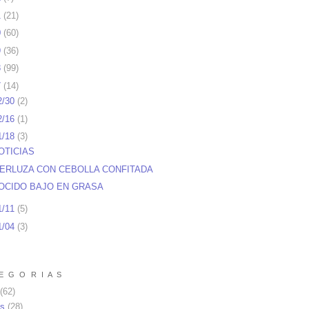
1
(
21
)
0
(
60
)
9
(
36
)
8
(
99
)
7
(
14
)
2/30
(
2
)
2/16
(
1
)
1/18
(
3
)
OTICIAS
ERLUZA CON CEBOLLA CONFITADA
OCIDO BAJO EN GRASA
1/11
(
5
)
1/04
(
3
)
E G O R I A S
(62)
as
(28)