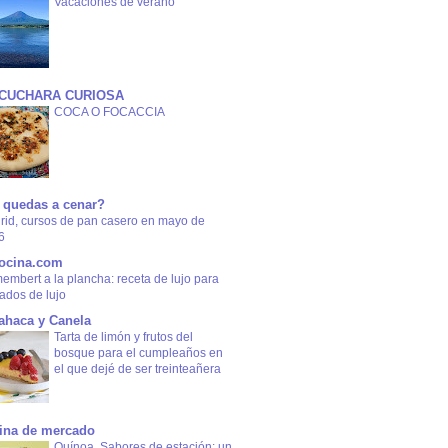
Vacaciones de verano
 CUCHARA CURIOSA
COCA O FOCACCIA
 quedas a cenar?
rid, cursos de pan casero en mayo de
6
ocina.com
mbert a la plancha: receta de lujo para
tados de lujo
ahaca y Canela
Tarta de limón y frutos del
bosque para el cumpleaños en
el que dejé de ser treinteañera
ina de mercado
Quínoa. Sabores de estación: un