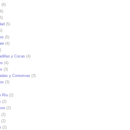
s
(6)
6)
5)
dad
(5)
5)
tos
(5)
ate
(4)
)
dillas y Cocas
(4)
es
(4)
os
(3)
adas y Conservas
(3)
ios
(3)
n Río
(2)
s
(2)
sos
(2)
(2)
(2)
s
(2)