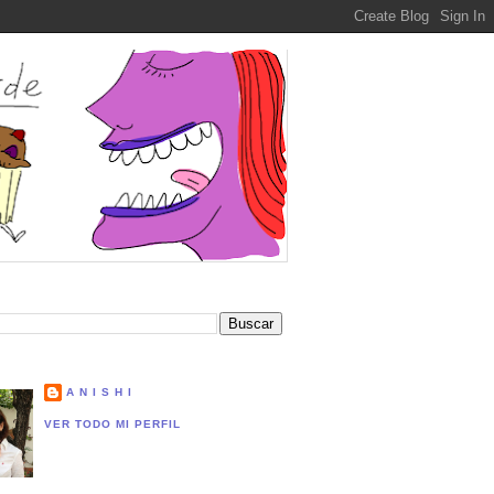
A N I S H I
VER TODO MI PERFIL