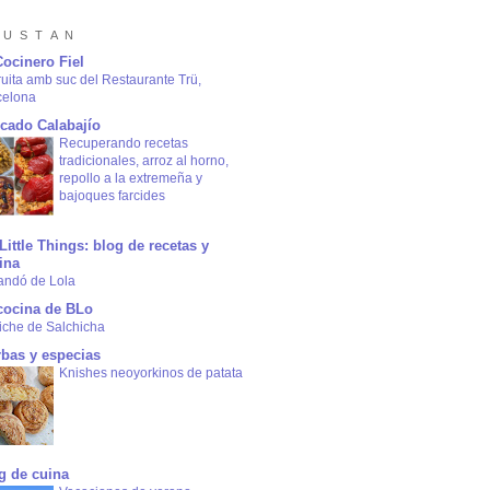
 U S T A N
Cocinero Fiel
ruita amb suc del Restaurante Trü,
celona
cado Calabajío
Recuperando recetas
tradicionales, arroz al horno,
repollo a la extremeña y
bajoques farcides
Little Things: blog de recetas y
ina
andó de Lola
cocina de BLo
iche de Salchicha
rbas y especias
Knishes neoyorkinos de patata
g de cuina