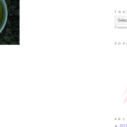
T R A 
Powere
A G A 
A R C 
►
201