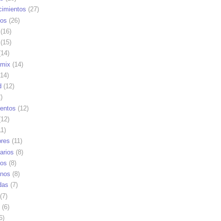
cimientos
(27)
os
(26)
(16)
(15)
14)
mix
(14)
14)
d
(12)
)
ientos
(12)
12)
1)
res
(11)
arios
(8)
vos
(8)
nos
(8)
das
(7)
(7)
(6)
6)