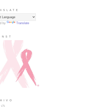
N S L A T E
d by
Translate
I N S T
H I V O
2
(
7
)