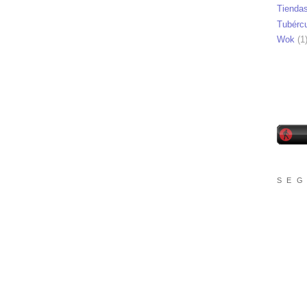
Tienda
Tubérc
Wok
(1
S E G