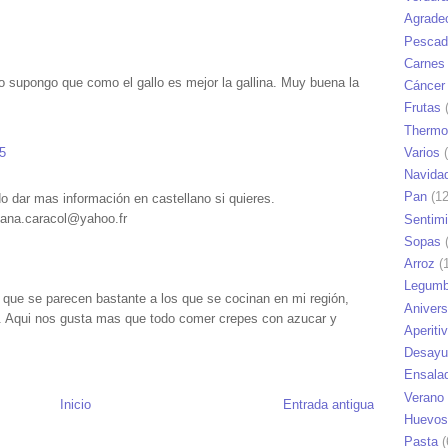
Agrade
Pescad
Carnes
ro supongo que como el gallo es mejor la gallina. Muy buena la
Cáncer
Frutas
(
Thermo
5
Varios
(
Navida
Pan
(12
o dar mas información en castellano si quieres.
: ana.caracol@yahoo.fr
Sentim
Sopas
(
Arroz
(1
Legumb
s que se parecen bastante a los que se cocinan en mi región,
Anivers
a. Aqui nos gusta mas que todo comer crepes con azucar y
Aperiti
Desayu
Ensala
Verano
Inicio
Entrada antigua
Huevos
Pasta
(