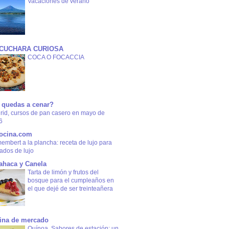
Vacaciones de verano
 CUCHARA CURIOSA
COCA O FOCACCIA
 quedas a cenar?
rid, cursos de pan casero en mayo de
6
ocina.com
mbert a la plancha: receta de lujo para
tados de lujo
ahaca y Canela
Tarta de limón y frutos del
bosque para el cumpleaños en
el que dejé de ser treinteañera
ina de mercado
Quínoa. Sabores de estación: un