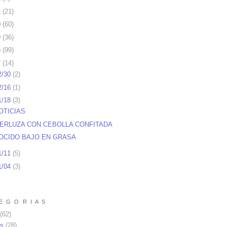
1
(
21
)
0
(
60
)
9
(
36
)
8
(
99
)
7
(
14
)
2/30
(
2
)
2/16
(
1
)
1/18
(
3
)
OTICIAS
ERLUZA CON CEBOLLA CONFITADA
OCIDO BAJO EN GRASA
1/11
(
5
)
1/04
(
3
)
E G O R I A S
(62)
as
(28)