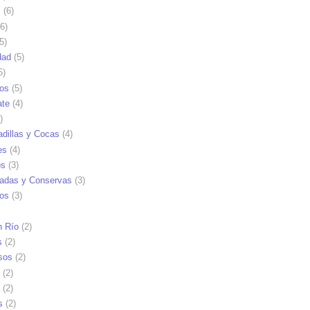
s
(6)
6)
5)
dad
(5)
5)
tos
(5)
ate
(4)
)
dillas y Cocas
(4)
es
(4)
os
(3)
adas y Conservas
(3)
ios
(3)
n Río
(2)
s
(2)
sos
(2)
(2)
(2)
s
(2)