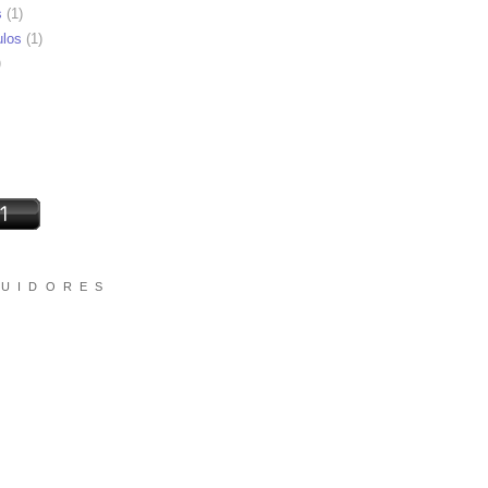
s
(1)
ulos
(1)
)
 U I D O R E S