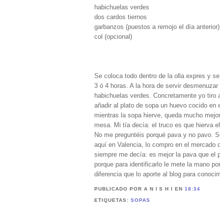
habichuelas verdes
dos cardos tiernos
garbanzos (puestos a remojo el día anterior)
col (opcional)
Se coloca todo dentro de la olla expres y 
3 ó 4 horas. A la hora de servir desmenuzar l
habichuelas verdes. Concretamente yo tiro a
añadir al plato de sopa un huevo cocido en e
mientras la sopa hierve, queda mucho mejor 
mesa. Mi tía decía: el truco es que hierva e
No me preguntéis porqué pava y no pavo. Se
aquí en Valencia, lo compro en el mercado d
siempre me decía: es mejor la pava que el 
porque para identificarlo le mete la mano po
diferencia que lo aporte al blog para conoci
PUBLICADO POR A N I S H I
EN
18:34
ETIQUETAS:
SOPAS