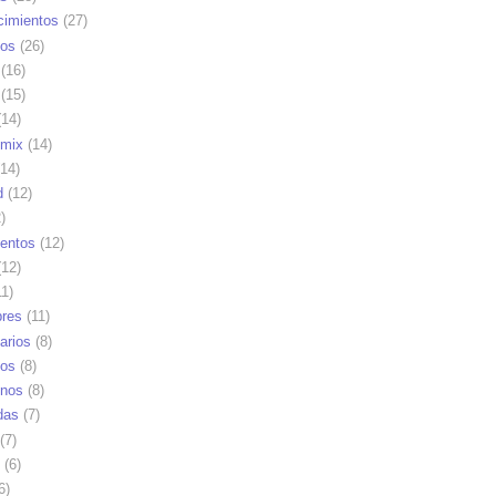
cimientos
(27)
os
(26)
(16)
(15)
14)
mix
(14)
14)
d
(12)
)
ientos
(12)
12)
1)
res
(11)
arios
(8)
vos
(8)
nos
(8)
das
(7)
(7)
(6)
6)