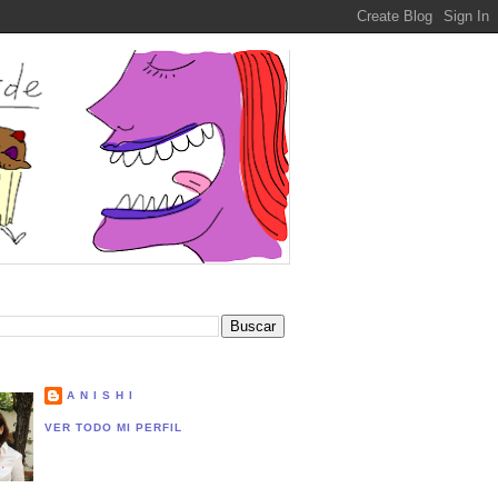
A N I S H I
VER TODO MI PERFIL