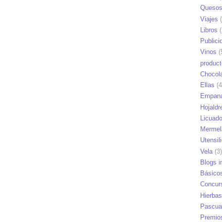
Queso
Viajes
(
Libros
(
Publici
Vinos
(
produc
Chocol
Ellas
(4
Empana
Hojaldr
Licuad
Mermel
Utensil
Vela
(3)
Blogs i
Básico
Concur
Hierbas
Pascua
Premio