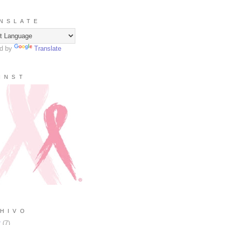
N S L A T E
d by
Translate
I N S T
H I V O
2
(
7
)