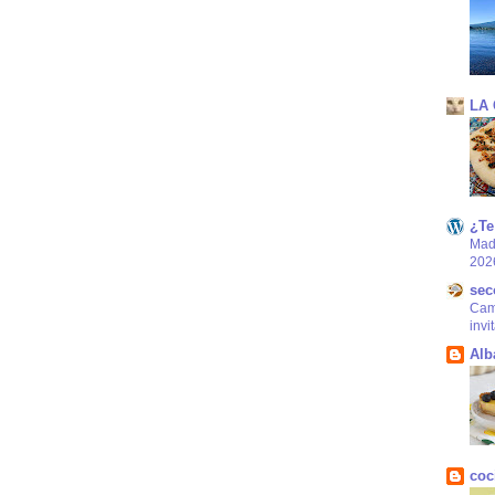
LA
¿Te
Mad
202
sec
Came
invi
Alb
coc