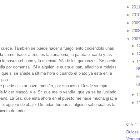
►
201
►
201
►
200
►
200
▼
200
►
1
se cuece. También se puede hacer a fuego lento cociéndolo unas
►
1
a carne, hacer a trocitos la zanahoria, la patata el cardo y las
 la basura el nabo y la cherivia. Añadir los garbanzos. Se puede
▼
1
lla por comensal. Si a alguien le gusta el pan, añadirlo a rodajas
N
que si se añade a última hora o cuando el plato ya está en la
M
l pan.
C
 puede utilizar pavo también, por supuesto. Desde siempre,
e Micer Mascó, y el Sr. que me lo vendía, que ya se ha jubilado
►
1
pavo. La Sra. que está ahora en el puesto me hace mucha gracia
►
1
r el agujero de abajo. De todas formas si alguien sabe cuál es la
miento de todos.
C A T 
Dulces
Verdur