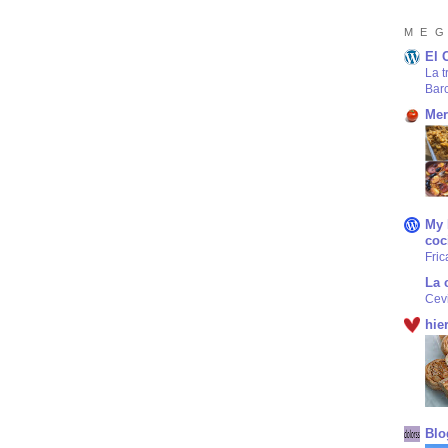
M E G
El 
La t
Bar
Mer
My 
coc
Fric
La 
Cev
hie
Blo