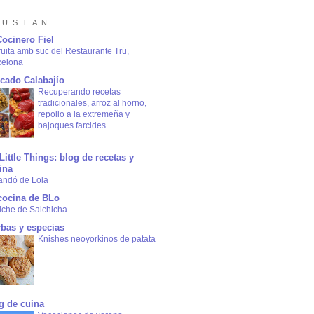
 U S T A N
Cocinero Fiel
ruita amb suc del Restaurante Trü,
celona
cado Calabajío
Recuperando recetas
tradicionales, arroz al horno,
repollo a la extremeña y
bajoques farcides
Little Things: blog de recetas y
ina
andó de Lola
cocina de BLo
iche de Salchicha
rbas y especias
Knishes neoyorkinos de patata
g de cuina