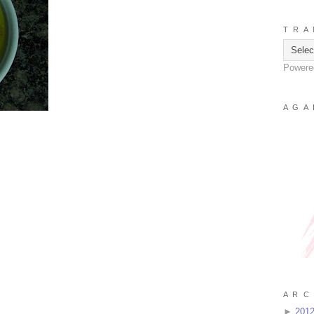
T R A 
Powere
A G A 
A R C 
►
201