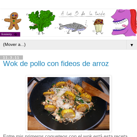
▼
11.3.11
Wok de pollo con fideos de arroz
Entre mis primeros coqueteos con el wok está esta receta