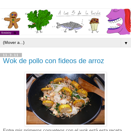
▼
11.3.11
Wok de pollo con fideos de arroz
Entre mis primeros coqueteos con el wok está esta receta