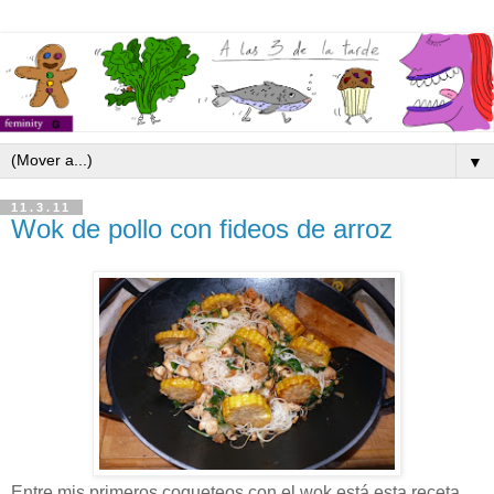
▼
11.3.11
Wok de pollo con fideos de arroz
Entre mis primeros coqueteos con el wok está esta receta