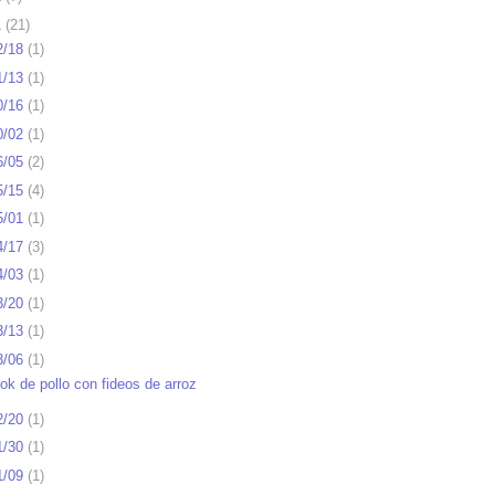
1
(
21
)
2/18
(
1
)
1/13
(
1
)
0/16
(
1
)
0/02
(
1
)
6/05
(
2
)
5/15
(
4
)
5/01
(
1
)
4/17
(
3
)
4/03
(
1
)
3/20
(
1
)
3/13
(
1
)
3/06
(
1
)
ok de pollo con fideos de arroz
2/20
(
1
)
1/30
(
1
)
1/09
(
1
)