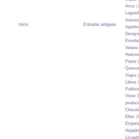
Arroz
(1
Legumb
Anivers
Inicio
Entradas antiguas
Aperiti
Desayu
Ensala
Verano
Huevos
Pasta
(
Queso
Viajes
(
Libros
(
Publici
Vinos
(
produc
Chocol
Ellas
(4
Empana
Hojaldr
Licuad