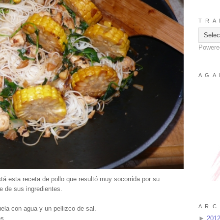
T R A 
Powere
A G A 
á esta receta de pollo que resultó muy socorrida por su
le de sus ingredientes.
A R C 
la con agua y un pellizco de sal.
es.
►
201