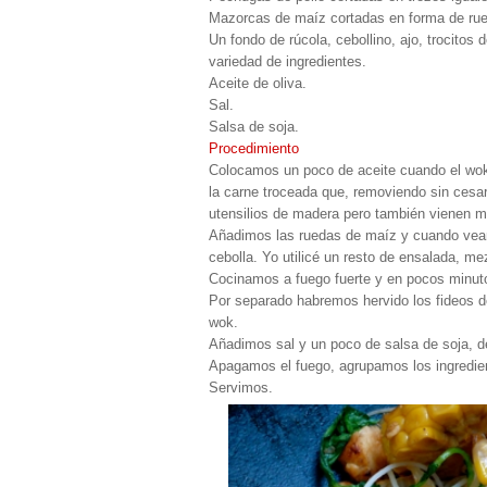
Mazorcas de maíz cortadas en forma de ru
Un fondo de rúcola, cebollino, ajo, trocitos
variedad de ingredientes.
Aceite de oliva.
Sal.
Salsa de soja.
Procedimiento
Colocamos un poco de aceite cuando el wok
la carne troceada que, removiendo sin cesar
utensilios de madera pero también vienen mu
Añadimos las ruedas de maíz y cuando vea
cebolla. Yo utilicé un resto de ensalada, me
Cocinamos a fuego fuerte y en pocos minuto
Por separado habremos hervido los fideos de
wok.
Añadimos sal y un poco de salsa de soja, de
Apagamos el fuego, agrupamos los ingredien
Servimos.