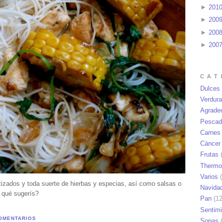
►
201
►
200
►
200
►
200
C A T 
Dulces
Verdur
Agrade
Pescad
Carnes
Cáncer
Frutas
(
Thermo
Varios
(
tizados y toda suerte de hierbas y especias, así como salsas o
Navida
, qué sugerís?
Pan
(12
Sentim
OMENTARIOS
Sopas
(