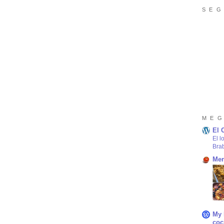
S E G
M E G
El 
El l
Bra
Mer
My 
coc