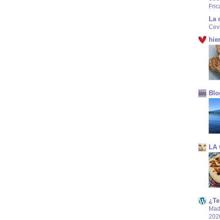
Fric
La 
Cev
hie
Blo
LA
¿Te
Mad
202