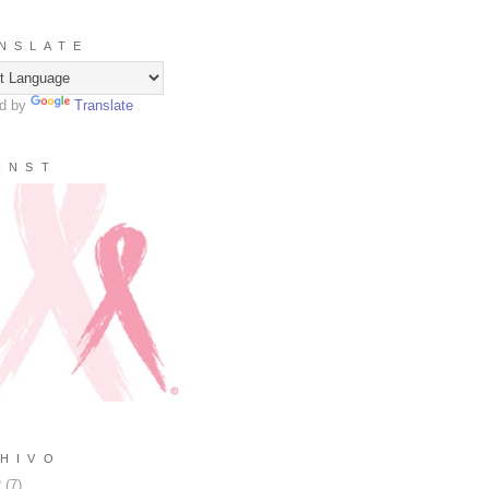
N S L A T E
d by
Translate
I N S T
H I V O
2
(
7
)