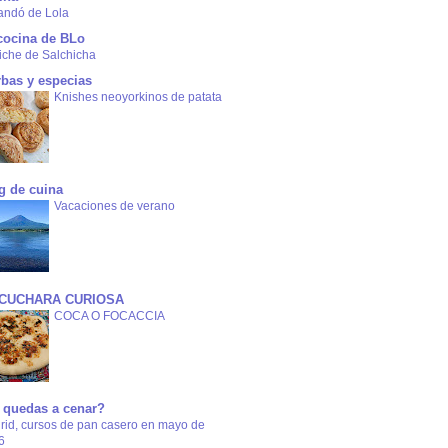
andó de Lola
cocina de BLo
iche de Salchicha
rbas y especias
Knishes neoyorkinos de patata
g de cuina
Vacaciones de verano
 CUCHARA CURIOSA
COCA O FOCACCIA
 quedas a cenar?
rid, cursos de pan casero en mayo de
6