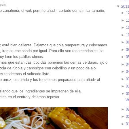
edas.
▼
201
 de zanahoria, el wok permite añadir, cortado con similar tamaño,
►
1
►
1
►
1
►
1
►
0
 esté bien caliente. Dejamos que coja temperatura y colocamos
►
0
, iremos cocinando por igual. Para ello son recomendables los
y bien los palillos chinos.
►
0
mos que están casi cocidas ponemos las demás verduras, ajo o
►
0
zcla de rúcola y canónigos con cebollino y un poco de ajo.
►
0
s tendremos el salteado listo.
►
0
 arroz, escurrido y los tendremos preparados para añadir al
►
0
jando que los ingredientes se impregnen de ella.
▼
0
tes en el centro y dejamos reposar.
W
►
0
►
0
►
0