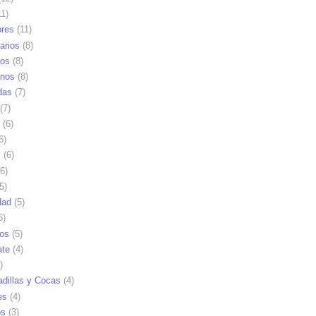
1)
res
(11)
arios
(8)
vos
(8)
nos
(8)
das
(7)
(7)
(6)
6)
s
(6)
6)
5)
dad
(5)
5)
tos
(5)
ate
(4)
)
dillas y Cocas
(4)
es
(4)
os
(3)