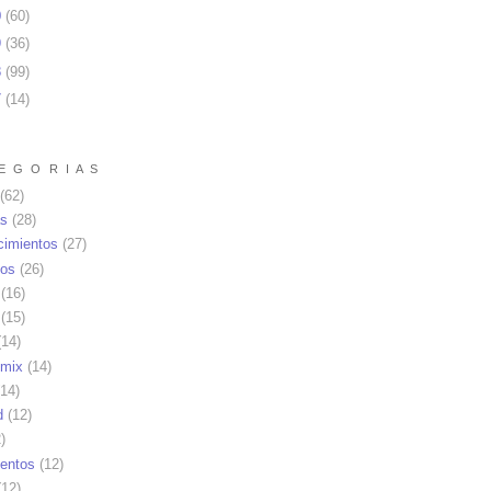
0
(
60
)
9
(
36
)
8
(
99
)
7
(
14
)
E G O R I A S
(62)
as
(28)
cimientos
(27)
os
(26)
(16)
(15)
14)
mix
(14)
14)
d
(12)
)
ientos
(12)
12)