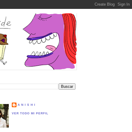
A N I S H I
VER TODO MI PERFIL