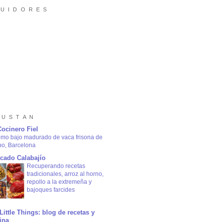
 U I D O R E S
 U S T A N
Cocinero Fiel
omo bajo madurado de vaca frisona de
bo, Barcelona
cado Calabajío
Recuperando recetas
tradicionales, arroz al horno,
repollo a la extremeña y
bajoques farcides
Little Things: blog de recetas y
ina