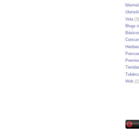
Mermel
Utensil
Vela
(3)
Blogs i
Básico
Concur
Hierbas
Pascua
Premio
Tienda
Tubérc
Wok
(1