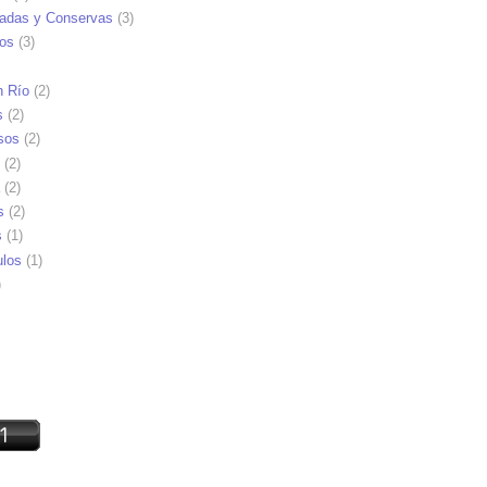
adas y Conservas
(3)
ios
(3)
n Río
(2)
s
(2)
sos
(2)
(2)
(2)
s
(2)
s
(1)
ulos
(1)
)