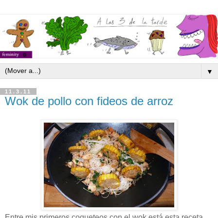
▼
11.3.11
Wok de pollo con fideos de arroz
Entre mis primeros coqueteos con el wok está esta receta