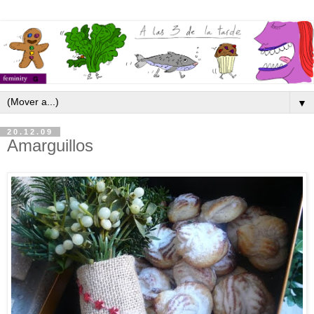
▼
20.12.09
Amarguillos