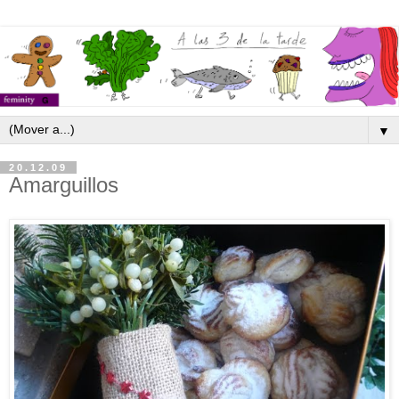
▼
20.12.09
Amarguillos