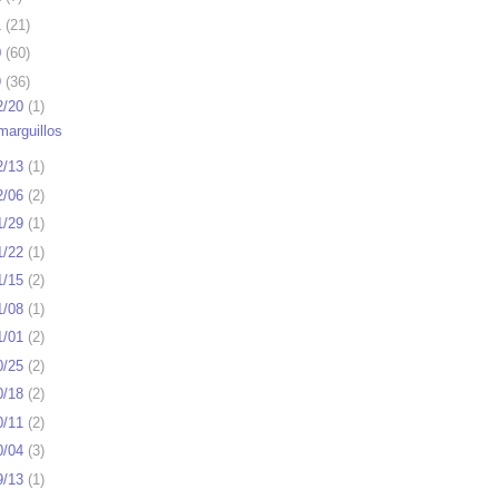
1
(
21
)
0
(
60
)
9
(
36
)
2/20
(
1
)
marguillos
2/13
(
1
)
2/06
(
2
)
1/29
(
1
)
1/22
(
1
)
1/15
(
2
)
1/08
(
1
)
1/01
(
2
)
0/25
(
2
)
0/18
(
2
)
0/11
(
2
)
0/04
(
3
)
9/13
(
1
)