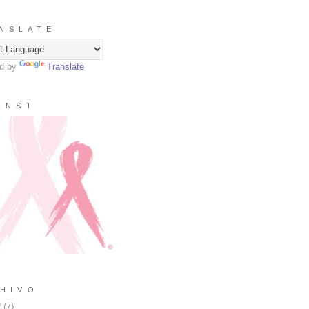
N S L A T E
d by
Translate
I N S T
H I V O
2
(
7
)