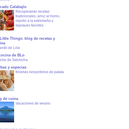
cado Calabajío
Recuperando recetas
tradicionales, arroz al horno,
repollo a la extremeña y
bajoques farcides
Little Things: blog de recetas y
ina
andó de Lola
cocina de BLo
iche de Salchicha
rbas y especias
Knishes neoyorkinos de patata
g de cuina
Vacaciones de verano