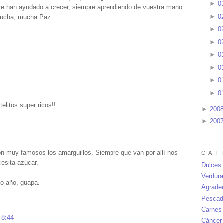
►
0
me han ayudado a crecer, siempre aprendiendo de vuestra mano.
►
0
 mucha, mucha Paz
.
►
0
►
0
►
0
►
0
►
0
►
0
elitos super ricos!!
►
200
►
200
son muy famosos los amarguillos. Siempre que van por allí nos
C A T 
esita azúcar.
Dulces
Verdur
mo año, guapa.
Agrade
Pescad
Carnes
 8:44
Cáncer