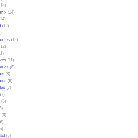
14)
mix
(14)
14)
d
(12)
)
ientos
(12)
12)
1)
res
(11)
arios
(8)
vos
(8)
nos
(8)
das
(7)
(7)
(6)
6)
s
(6)
6)
5)
dad
(5)