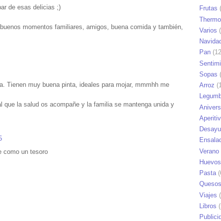
r de esas delicias ;)
Frutas
(
Thermo
e buenos momentos familiares, amigos, buena comida y también,
Varios
(
Navida
Pan
(12
Sentim
Sopas
(
a. Tienen muy buena pinta, ideales para mojar, mmmhh me
Arroz
(1
Legumb
pal que la salud os acompañe y la familia se mantenga unida y
Anivers
Aperiti
Desayu
5
Ensala
Verano
re como un tesoro
Huevos
Pasta
(
Queso
Viajes
(
Libros
(
Publici