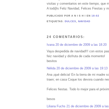
visitas y comentarios en este tiempo, que 
A tod@s Feliz Navidad, Felices Fiestas y
PUBLICADO POR A N I S H I
EN
18:02
ETIQUETAS:
DULCES
,
NAVIDAD
24 COMENTARIOS:
Ivana
20 de diciembre de 2009 a las 18:20
Vaya despedida de navidad!!! con estos past
feiz navidad y disfruta de cada momento!
besitos
Nélida
20 de diciembre de 2009 a las 19:13
Ana ¡qué delicia! En la tierra de mi madre 
traen; en casa Coque los devora cuando nec
Felices fiestas. Todo lo mejor para el próxi
besos
Liliana Fuchs
21 de diciembre de 2009 a las