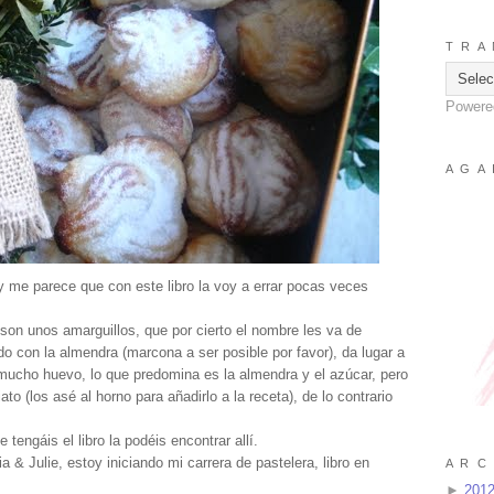
T R A 
Powere
A G A 
 y me parece que con este libro la voy a errar pocas veces
son unos amarguillos, que por cierto el nombre les va de
do con la almendra (marcona a ser posible por favor), da lugar a
 mucho huevo, lo que predomina es la almendra y el azúcar, pero
o (los asé al horno para añadirlo a la receta), de lo contrario
 tengáis el libro la podéis encontrar allí.
 & Julie, estoy iniciando mi carrera de pastelera, libro en
A R C 
►
201