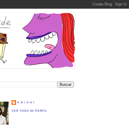
A N I S H I
VER TODO MI PERFIL