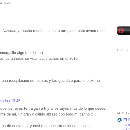
ilidad.
e Navidad y mucho mucho calorcito arropador este invierno de
S E G
arguillo algo tan dulce:)
e tus anhelos se vean satisfechos en el 2010.
r una recopilación de recetas y las guardaré para el próximo
 a las 13:46
ue los reyes te traigan a ti y a los tuyos mas de lo que deseen,
M E G
nte de mi, un gran y calido abrazo con todo mi cariño :)
El 
La t
os de convento, y casi toda nuestra dulceria criolla es
Bar