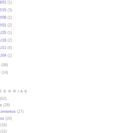
3/01
(
1
)
2/15
(
3
)
2/08
(
1
)
2/01
(
2
)
1/25
(
1
)
1/18
(
2
)
1/11
(
4
)
1/04
(
1
)
8
(
99
)
7
(
14
)
E G O R I A S
(62)
as
(28)
cimientos
(27)
os
(26)
(16)
(15)