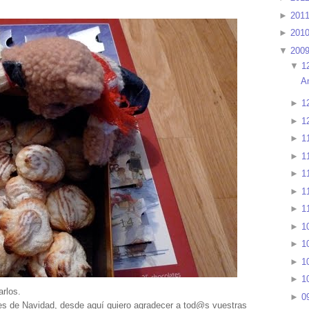
►
201
►
201
▼
200
▼
1
A
►
1
►
1
►
1
►
1
►
1
►
1
►
1
►
1
►
1
►
1
►
1
arlos.
►
0
es de Navidad, desde aquí quiero agradecer a tod@s vuestras