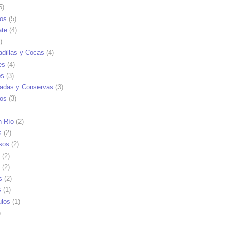
5)
tos
(5)
ate
(4)
)
dillas y Cocas
(4)
es
(4)
os
(3)
adas y Conservas
(3)
ios
(3)
n Río
(2)
s
(2)
sos
(2)
(2)
(2)
s
(2)
s
(1)
ulos
(1)
)