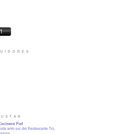
 U I D O R E S
 U S T A N
Cocinero Fiel
ruita amb suc del Restaurante Trü,
celona