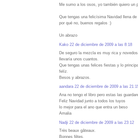
Me sumo a los osos, yo también quiero un pa
Que tengas una felicísima Navidad llena d
por qué no, buenos regalos :)
Un abrazo
Kako
22 de diciembre de 2009 a las 8:18
De seguro la mezcla es muy rica y novedos
llevaría unos cuantos.
Que tengas unas felices fiestas y lo princi
felíz.
Besos y abrazos.
aandara
22 de diciembre de 2009 a las 21:1
Ana no tengo el libro pero estas las guarda
Feliz Navidad junto a todos los tuyos
lo mejor para el ano que entra un beso
Amalia
Nadji
22 de diciembre de 2009 a las 23:12
Très beaux gâteaux.
Bonnes fêtes.