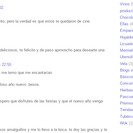
Vinos
(
02
produc
Chocol
nto, pero la verdad es que estos te quedaron de cine.
Ellas
(4
Empana
Hojaldr
Licuad
 deliciosos, te felicito y de paso aprovecho para desearte una
Mermel
Utensil
Vela
(3)
s 22:55
Blogs i
ato me temo que me encantarían.
Básico
Concur
illoso año nuevo ,besos.
Hierbas
Pascua
pero que disfrutes de las fiestas y que el nuevo año venga
Premio
Tienda
Tubérc
Wok
(1
sos amatguillos y me lo llevo a la boca. te doy las gracias y te