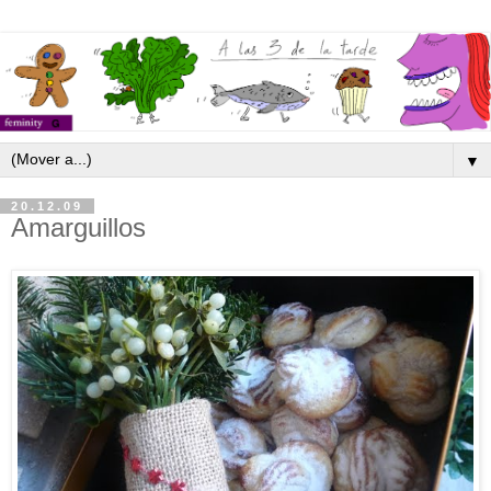
▼
20.12.09
Amarguillos