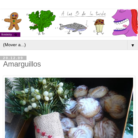
▼
20.12.09
Amarguillos