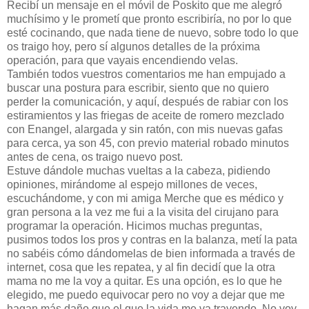
Recibí un mensaje en el móvil de Poskito que me alegró
muchísimo y le prometí que pronto escribiría, no por lo que
esté cocinando, que nada tiene de nuevo, sobre todo lo que
os traigo hoy, pero sí algunos detalles de la próxima
operación, para que vayais encendiendo velas.
También todos vuestros comentarios me han empujado a
buscar una postura para escribir, siento que no quiero
perder la comunicación, y aquí, después de rabiar con los
estiramientos y las friegas de aceite de romero mezclado
con Enangel, alargada y sin ratón, con mis nuevas gafas
para cerca, ya son 45, con previo material robado minutos
antes de cena, os traigo nuevo post.
Estuve dándole muchas vueltas a la cabeza, pidiendo
opiniones, mirándome al espejo millones de veces,
escuchándome, y con mi amiga Merche que es médico y
gran persona a la vez me fui a la visita del cirujano para
programar la operación. Hicimos muchas preguntas,
pusimos todos los pros y contras en la balanza, metí la pata
no sabéis cómo dándomelas de bien informada a través de
internet, cosa que les repatea, y al fin decidí que la otra
mama no me la voy a quitar. Es una opción, es lo que he
elegido, me puedo equivocar pero no voy a dejar que me
hagan más daño que el que la vida me va trayendo. No voy