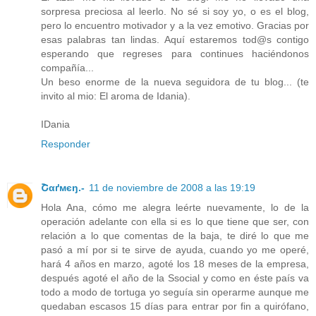
sorpresa preciosa al leerlo. No sé si soy yo, o es el blog,
pero lo encuentro motivador y a la vez emotivo. Gracias por
esas palabras tan lindas. Aquí estaremos tod@s contigo
esperando que regreses para continues haciéndonos
compañía...
Un beso enorme de la nueva seguidora de tu blog... (te
invito al mio: El aroma de Idania).
IDania
Responder
Շαґмєŋ.-
11 de noviembre de 2008 a las 19:19
Hola Ana, cómo me alegra leérte nuevamente, lo de la
operación adelante con ella si es lo que tiene que ser, con
relación a lo que comentas de la baja, te diré lo que me
pasó a mí por si te sirve de ayuda, cuando yo me operé,
hará 4 años en marzo, agoté los 18 meses de la empresa,
después agoté el año de la Ssocial y como en éste país va
todo a modo de tortuga yo seguía sin operarme aunque me
quedaban escasos 15 días para entrar por fin a quirófano,