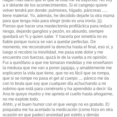
a ir delante de los acontecimientos. Si el cangrejo quiere
volver tendrá por donde: pulmones, hígado, páncreas .....
tiene material. Yo, además, he decidido dejarle la otra mama
para que tenga más para elegir (esto es una ironía ;))).
Pienso que hacer una mastectomía profiláctica para reducir
riesgo, dejando ganglios y pezón, es absurdo, siempre
quedará un % y quien sabe. Y hacerla por simetría no es
fiable porque nunca se van a quedar perfectas. De
momento, me reconstruiré la derecha hasta el final, eso sí, y
luego si recobro la movilidad, me pasa este dolor y me
encuentro con fuerzas, quizá le de la vuelta a mi opinión.
Fui a quirófano a que me tomaran medidas y me enseñaron
la medusa que me van a poner jajajaja, y amablemente me
explicaron la vida que tiene, que no es fácil que se rompa,
que si se rompe no pasa el gel al cuerpo .... pánico me da
con lo bruta que soy que cualquier día achuchando a mi
sobrino que está para comérselo y ha aprendido a decir: tía
Ana te queyo musho y me aprieta el cuello hasta ahogarme,
no me explote todo.
Ahhh, y el buen humor con el que vengo no es gratuito. El
psiquiatra me ha acertado la medicación (como hizo en otra
ocasión en que padecí ansiedad por estrés y demás