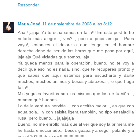
Responder
Maria José
11 de noviembre de 2008 a las 8:12
Ana!! jajaja Ya te echabamos en falta!!! En este post te he
notado más alegre..., ves?.., poco a poco amiga... Pues
vaya!, entonces el dolorcillo que tengo en el hombre
derecho debe de ser de las horas que me paso por aquí,
jajajaja Qué viciadas que somos, jaja
Ya queda menos para la operación, bueno, no te voy a
decir que eso no es nada, sino, que te recuperes pronto y
que sabes que aquí estamos para escucharte y darte
muchos, muchos animos y besos y abrazos..., lo que haga
falta!!
Mis yogules favoritos son los mismos que los de tu niña...,
mmmm qué buenos...
Lo de la verdura hervida..., con aceitito mejor..., es que con
agua sola... y con salsita ligera también, no tipo ensaladilla
rusa, pero bueno..., jajajajaja
Bueno, no me enrollo más que al ver que soy la primera me
he hasta emocionado... Besos guapa y a seguir palante y a
por el 102!!!! Besazos!!!!!!!!!!!!!!!!!!!!