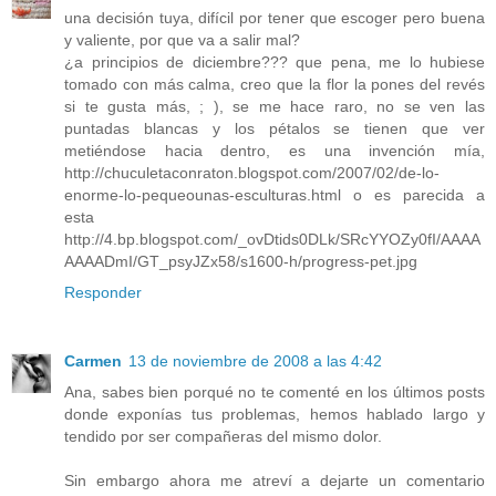
una decisión tuya, difícil por tener que escoger pero buena
y valiente, por que va a salir mal?
¿a principios de diciembre??? que pena, me lo hubiese
tomado con más calma, creo que la flor la pones del revés
si te gusta más, ; ), se me hace raro, no se ven las
puntadas blancas y los pétalos se tienen que ver
metiéndose hacia dentro, es una invención mía,
http://chuculetaconraton.blogspot.com/2007/02/de-lo-
enorme-lo-pequeounas-esculturas.html o es parecida a
esta
http://4.bp.blogspot.com/_ovDtids0DLk/SRcYYOZy0fI/AAAA
AAAADmI/GT_psyJZx58/s1600-h/progress-pet.jpg
Responder
Carmen
13 de noviembre de 2008 a las 4:42
Ana, sabes bien porqué no te comenté en los últimos posts
donde exponías tus problemas, hemos hablado largo y
tendido por ser compañeras del mismo dolor.
Sin embargo ahora me atreví a dejarte un comentario