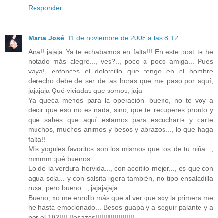
Responder
Maria José
11 de noviembre de 2008 a las 8:12
Ana!! jajaja Ya te echabamos en falta!!! En este post te he
notado más alegre..., ves?.., poco a poco amiga... Pues
vaya!, entonces el dolorcillo que tengo en el hombre
derecho debe de ser de las horas que me paso por aquí,
jajajaja Qué viciadas que somos, jaja
Ya queda menos para la operación, bueno, no te voy a
decir que eso no es nada, sino, que te recuperes pronto y
que sabes que aquí estamos para escucharte y darte
muchos, muchos animos y besos y abrazos..., lo que haga
falta!!
Mis yogules favoritos son los mismos que los de tu niña...,
mmmm qué buenos...
Lo de la verdura hervida..., con aceitito mejor..., es que con
agua sola... y con salsita ligera también, no tipo ensaladilla
rusa, pero bueno..., jajajajaja
Bueno, no me enrollo más que al ver que soy la primera me
he hasta emocionado... Besos guapa y a seguir palante y a
por el 102!!!! Besazos!!!!!!!!!!!!!!!!!!!!