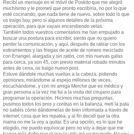
Recibí un mensaje en el móvil de Poskito que me alegró
muchísimo y le prometí que pronto escribiría, no por lo que
esté cocinando, que nada tiene de nuevo, sobre todo lo que
os traigo hoy, pero sí algunos detalles de la próxima
operación, para que vayais encendiendo velas.
También todos vuestros comentarios me han empujado a
buscar una postura para escribir, siento que no quiero
perder la comunicación, y aquí, después de rabiar con los
estiramientos y las friegas de aceite de romero mezclado
con Enangel, alargada y sin ratón, con mis nuevas gafas
para cerca, ya son 45, con previo material robado minutos
antes de cena, os traigo nuevo post.
Estuve dándole muchas vueltas a la cabeza, pidiendo
opiniones, mirándome al espejo millones de veces,
escuchándome, y con mi amiga Merche que es médico y
gran persona a la vez me fui a la visita del cirujano para
programar la operación. Hicimos muchas preguntas,
pusimos todos los pros y contras en la balanza, metí la pata
no sabéis cómo dándomelas de bien informada a través de
internet, cosa que les repatea, y al fin decidí que la otra
mama no me la voy a quitar. Es una opción, es lo que he
elegido, me puedo equivocar pero no voy a dejar que me
hagan más daño que el que la vida me va trayendo. No voy