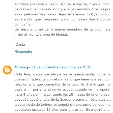
sorpresa preciosa al leerlo. No sé si soy yo, o es el blog,
pero lo encuentro motivador y a la vez emotivo. Gracias por
esas palabras tan lindas. Aquí estaremos tod@s contigo
esperando que regreses para continues haciéndonos
compañía...
Un beso enorme de la nueva seguidora de tu blog... (te
invito al mio: El aroma de Idania).
IDania
Responder
Շαґмєŋ.-
11 de noviembre de 2008 a las 19:19
Hola Ana, cómo me alegra leérte nuevamente, lo de la
operación adelante con ella si es lo que tiene que ser, con
relación a lo que comentas de la baja, te diré lo que me
pasó a mí por si te sirve de ayuda, cuando yo me operé,
hará 4 años en marzo, agoté los 18 meses de la empresa,
después agoté el año de la Ssocial y como en éste país va
todo a modo de tortuga yo seguía sin operarme aunque me
quedaban escasos 15 días para entrar por fin a quirófano,