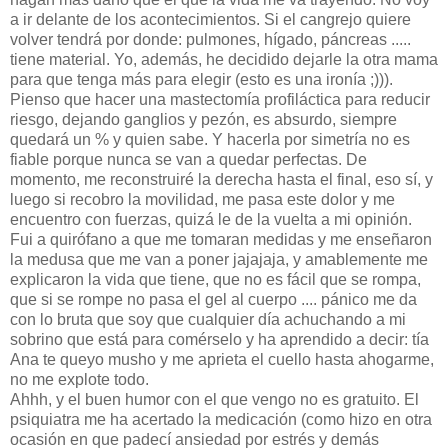
a ir delante de los acontecimientos. Si el cangrejo quiere
volver tendrá por donde: pulmones, hígado, páncreas .....
tiene material. Yo, además, he decidido dejarle la otra mama
para que tenga más para elegir (esto es una ironía ;))).
Pienso que hacer una mastectomía profiláctica para reducir
riesgo, dejando ganglios y pezón, es absurdo, siempre
quedará un % y quien sabe. Y hacerla por simetría no es
fiable porque nunca se van a quedar perfectas. De
momento, me reconstruiré la derecha hasta el final, eso sí, y
luego si recobro la movilidad, me pasa este dolor y me
encuentro con fuerzas, quizá le de la vuelta a mi opinión.
Fui a quirófano a que me tomaran medidas y me enseñaron
la medusa que me van a poner jajajaja, y amablemente me
explicaron la vida que tiene, que no es fácil que se rompa,
que si se rompe no pasa el gel al cuerpo .... pánico me da
con lo bruta que soy que cualquier día achuchando a mi
sobrino que está para comérselo y ha aprendido a decir: tía
Ana te queyo musho y me aprieta el cuello hasta ahogarme,
no me explote todo.
Ahhh, y el buen humor con el que vengo no es gratuito. El
psiquiatra me ha acertado la medicación (como hizo en otra
ocasión en que padecí ansiedad por estrés y demás