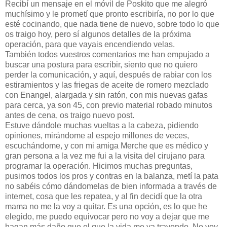
Recibí un mensaje en el móvil de Poskito que me alegró
muchísimo y le prometí que pronto escribiría, no por lo que
esté cocinando, que nada tiene de nuevo, sobre todo lo que
os traigo hoy, pero sí algunos detalles de la próxima
operación, para que vayais encendiendo velas.
También todos vuestros comentarios me han empujado a
buscar una postura para escribir, siento que no quiero
perder la comunicación, y aquí, después de rabiar con los
estiramientos y las friegas de aceite de romero mezclado
con Enangel, alargada y sin ratón, con mis nuevas gafas
para cerca, ya son 45, con previo material robado minutos
antes de cena, os traigo nuevo post.
Estuve dándole muchas vueltas a la cabeza, pidiendo
opiniones, mirándome al espejo millones de veces,
escuchándome, y con mi amiga Merche que es médico y
gran persona a la vez me fui a la visita del cirujano para
programar la operación. Hicimos muchas preguntas,
pusimos todos los pros y contras en la balanza, metí la pata
no sabéis cómo dándomelas de bien informada a través de
internet, cosa que les repatea, y al fin decidí que la otra
mama no me la voy a quitar. Es una opción, es lo que he
elegido, me puedo equivocar pero no voy a dejar que me
hagan más daño que el que la vida me va trayendo. No voy