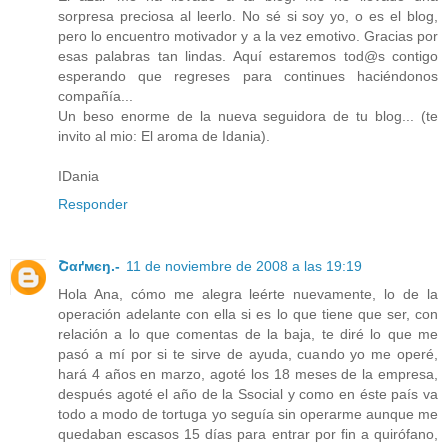
sorpresa preciosa al leerlo. No sé si soy yo, o es el blog,
pero lo encuentro motivador y a la vez emotivo. Gracias por
esas palabras tan lindas. Aquí estaremos tod@s contigo
esperando que regreses para continues haciéndonos
compañía...
Un beso enorme de la nueva seguidora de tu blog... (te
invito al mio: El aroma de Idania).
IDania
Responder
Շαґмєŋ.-
11 de noviembre de 2008 a las 19:19
Hola Ana, cómo me alegra leérte nuevamente, lo de la
operación adelante con ella si es lo que tiene que ser, con
relación a lo que comentas de la baja, te diré lo que me
pasó a mí por si te sirve de ayuda, cuando yo me operé,
hará 4 años en marzo, agoté los 18 meses de la empresa,
después agoté el año de la Ssocial y como en éste país va
todo a modo de tortuga yo seguía sin operarme aunque me
quedaban escasos 15 días para entrar por fin a quirófano,