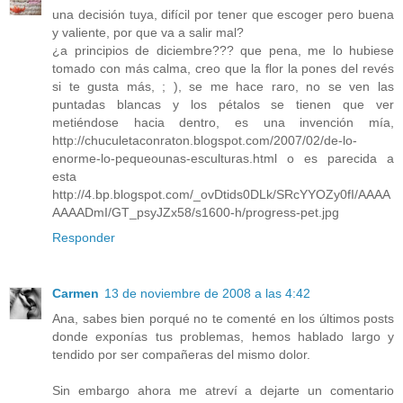
una decisión tuya, difícil por tener que escoger pero buena
y valiente, por que va a salir mal?
¿a principios de diciembre??? que pena, me lo hubiese
tomado con más calma, creo que la flor la pones del revés
si te gusta más, ; ), se me hace raro, no se ven las
puntadas blancas y los pétalos se tienen que ver
metiéndose hacia dentro, es una invención mía,
http://chuculetaconraton.blogspot.com/2007/02/de-lo-
enorme-lo-pequeounas-esculturas.html o es parecida a
esta
http://4.bp.blogspot.com/_ovDtids0DLk/SRcYYOZy0fI/AAAA
AAAADmI/GT_psyJZx58/s1600-h/progress-pet.jpg
Responder
Carmen
13 de noviembre de 2008 a las 4:42
Ana, sabes bien porqué no te comenté en los últimos posts
donde exponías tus problemas, hemos hablado largo y
tendido por ser compañeras del mismo dolor.
Sin embargo ahora me atreví a dejarte un comentario