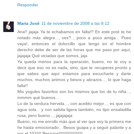
Responder
Maria José
11 de noviembre de 2008 a las 8:12
Ana!! jajaja Ya te echabamos en falta!!! En este post te he
notado más alegre..., ves?.., poco a poco amiga... Pues
vaya!, entonces el dolorcillo que tengo en el hombre
derecho debe de ser de las horas que me paso por aquí,
jajajaja Qué viciadas que somos, jaja
Ya queda menos para la operación, bueno, no te voy a
decir que eso no es nada, sino, que te recuperes pronto y
que sabes que aquí estamos para escucharte y darte
muchos, muchos animos y besos y abrazos..., lo que haga
falta!!
Mis yogules favoritos son los mismos que los de tu niña...,
mmmm qué buenos...
Lo de la verdura hervida..., con aceitito mejor..., es que con
agua sola... y con salsita ligera también, no tipo ensaladilla
rusa, pero bueno..., jajajajaja
Bueno, no me enrollo más que al ver que soy la primera me
he hasta emocionado... Besos guapa y a seguir palante y a
por el 102!!!! Besazos!!!!!!!!!!!!!!!!!!!!