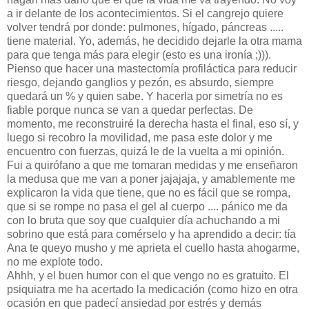
a ir delante de los acontecimientos. Si el cangrejo quiere
volver tendrá por donde: pulmones, hígado, páncreas .....
tiene material. Yo, además, he decidido dejarle la otra mama
para que tenga más para elegir (esto es una ironía ;))).
Pienso que hacer una mastectomía profiláctica para reducir
riesgo, dejando ganglios y pezón, es absurdo, siempre
quedará un % y quien sabe. Y hacerla por simetría no es
fiable porque nunca se van a quedar perfectas. De
momento, me reconstruiré la derecha hasta el final, eso sí, y
luego si recobro la movilidad, me pasa este dolor y me
encuentro con fuerzas, quizá le de la vuelta a mi opinión.
Fui a quirófano a que me tomaran medidas y me enseñaron
la medusa que me van a poner jajajaja, y amablemente me
explicaron la vida que tiene, que no es fácil que se rompa,
que si se rompe no pasa el gel al cuerpo .... pánico me da
con lo bruta que soy que cualquier día achuchando a mi
sobrino que está para comérselo y ha aprendido a decir: tía
Ana te queyo musho y me aprieta el cuello hasta ahogarme,
no me explote todo.
Ahhh, y el buen humor con el que vengo no es gratuito. El
psiquiatra me ha acertado la medicación (como hizo en otra
ocasión en que padecí ansiedad por estrés y demás