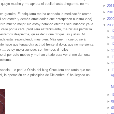
te queyo musho y me aprieta el cuello hasta ahogarme, no me
►
201
►
201
es gratuito. El psiquiatra me ha acertado la medicación (como
►
200
d por estrés y demás atrocidades que entorpecen nuestra vida).
ento mucho mejor. No estoy notando efectos secundarios: ya le
▼
200
vello por la cara, produjera estreñimiento, me hiciera perder la
►
1
estamos despiertos, quise decir que drogas las justas. Mi
►
1
uda está respondiendo muy bien. Más que mi cuerpo será
►
1
nto hace que tenga otra actitud frente al dolor, que no me sienta
.... estoy mejor aunque, son tiempos difíciles.
►
1
oral por este motivo y me han citado para ver si me dan una
►
1
roblema.
►
1
▼
1
special. Le pedí a Olivia del blog Chuculeta con ratón que me
al, la operación es a principios de Diciembre. Y ha llegado un
V
M
►
1
►
0
►
0