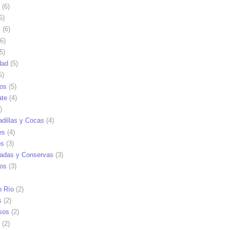
(6)
6)
s
(6)
6)
5)
dad
(5)
5)
tos
(5)
ate
(4)
)
dillas y Cocas
(4)
es
(4)
os
(3)
adas y Conservas
(3)
ios
(3)
n Río
(2)
s
(2)
sos
(2)
(2)