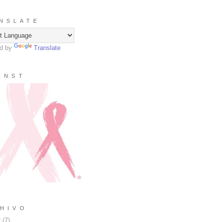
N S L A T E
d by
Translate
I N S T
H I V O
2
(
7
)