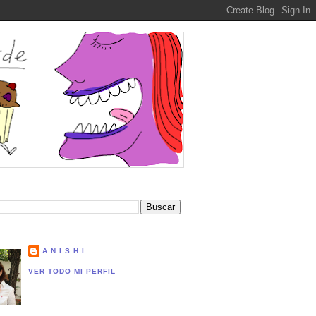
A N I S H I
VER TODO MI PERFIL