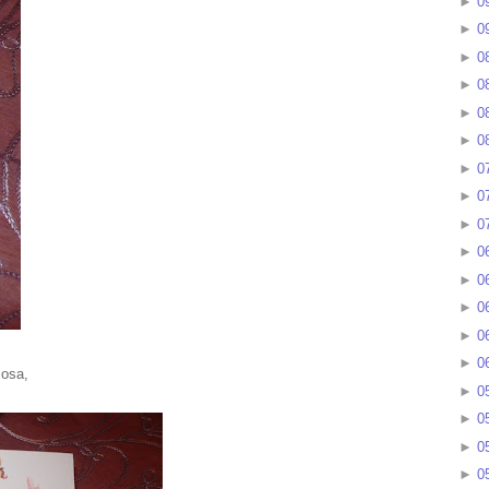
►
0
►
0
►
0
►
0
►
0
►
0
►
0
►
0
►
0
►
0
►
0
►
0
►
0
►
0
iosa,
►
0
►
0
►
0
►
0