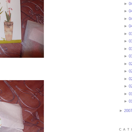
►
0
►
0
►
0
►
0
►
0
►
0
►
0
►
0
►
0
►
0
►
0
►
0
►
0
►
0
►
200
C A T 