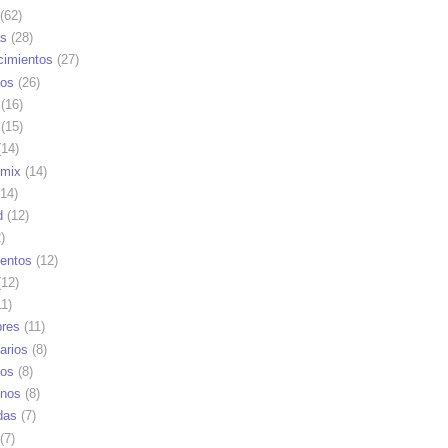
(62)
as
(28)
cimientos
(27)
os
(26)
(16)
(15)
14)
mix
(14)
14)
d
(12)
)
ientos
(12)
12)
1)
res
(11)
arios
(8)
vos
(8)
nos
(8)
das
(7)
(7)