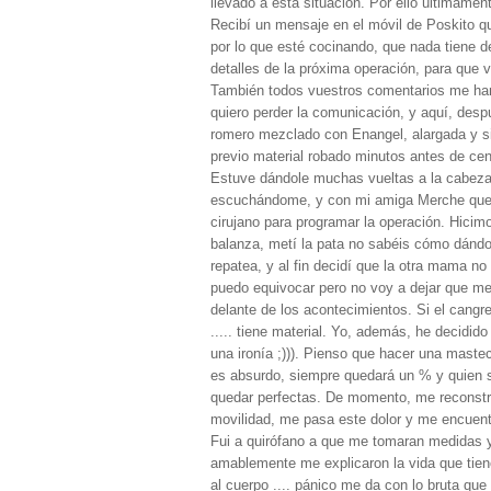
llevado a esta situación. Por ello últimame
Recibí un mensaje en el móvil de Poskito qu
por lo que esté cocinando, que nada tiene d
detalles de la próxima operación, para que 
También todos vuestros comentarios me han 
quiero perder la comunicación, y aquí, despu
romero mezclado con Enangel, alargada y si
previo material robado minutos antes de cen
Estuve dándole muchas vueltas a la cabeza,
escuchándome, y con mi amiga Merche que es
cirujano para programar la operación. Hici
balanza, metí la pata no sabéis cómo dándo
repatea, y al fin decidí que la otra mama no
puedo equivocar pero no voy a dejar que me
delante de los acontecimientos. Si el cangr
..... tiene material. Yo, además, he decidid
una ironía ;))). Pienso que hacer una mastec
es absurdo, siempre quedará un % y quien s
quedar perfectas. De momento, me reconstruir
movilidad, me pasa este dolor y me encuentr
Fui a quirófano a que me tomaran medidas 
amablemente me explicaron la vida que tiene
al cuerpo .... pánico me da con lo bruta qu