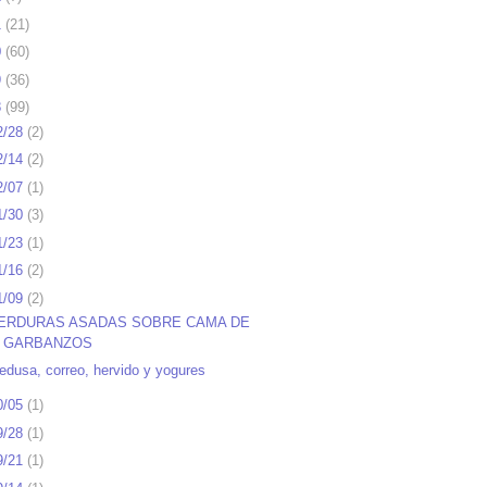
1
(
21
)
0
(
60
)
9
(
36
)
8
(
99
)
2/28
(
2
)
2/14
(
2
)
2/07
(
1
)
1/30
(
3
)
1/23
(
1
)
1/16
(
2
)
1/09
(
2
)
ERDURAS ASADAS SOBRE CAMA DE
GARBANZOS
edusa, correo, hervido y yogures
0/05
(
1
)
9/28
(
1
)
9/21
(
1
)