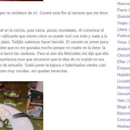
Huevos
Pasta
(
 por no olvidarse de mí. Coseré esta flor al neceser que me lleve
Queso
Viajes
(
Libros
(
l en la cocina, pura rutina, pocas novedades. Al comenzar el
Publici
utilizando que siento cómo se puede vivir con todo y nada a la
r plato. Tod@s sabemos hacer hervido. El secreto es poner poca
Vinos
(
umbre que no me gustaba mucho porque mi madre no la tiene: la
produc
ra hervir las verduras. Pero el otro día Mercedes me dijo que ella
Chocol
experiencia tuve que reconocer que la idea de mi marido no era
Ellas
(4
do de ensueño. Suelo poner la bajoca o habichuelas verdes casi
Empana
ustan muy cocidas, así quedan tiesecitas.
Hojaldr
Licuad
Mermel
Utensil
Vela
(3)
Blogs i
Básico
Concur
Hierbas