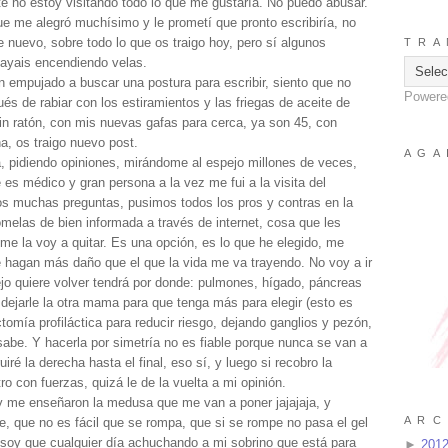
nte no estoy visitando todo lo que me gustaría. No puedo abusar.
e me alegró muchísimo y le prometí que pronto escribiría, no
e nuevo, sobre todo lo que os traigo hoy, pero sí algunos
T R A 
vayais encendiendo velas.
empujado a buscar una postura para escribir, siento que no
Powere
és de rabiar con los estiramientos y las friegas de aceite de
n ratón, con mis nuevas gafas para cerca, ya son 45, con
a, os traigo nuevo post.
A G A 
 pidiendo opiniones, mirándome al espejo millones de veces,
 médico y gran persona a la vez me fui a la visita del
mos muchas preguntas, pusimos todos los pros y contras en la
melas de bien informada a través de internet, cosa que les
 me la voy a quitar. Es una opción, es lo que he elegido, me
 hagan más daño que el que la vida me va trayendo. No voy a ir
ejo quiere volver tendrá por donde: pulmones, hígado, páncreas
o dejarle la otra mama para que tenga más para elegir (esto es
tomía profiláctica para reducir riesgo, dejando ganglios y pezón,
abe. Y hacerla por simetría no es fiable porque nunca se van a
é la derecha hasta el final, eso sí, y luego si recobro la
o con fuerzas, quizá le de la vuelta a mi opinión.
y me enseñaron la medusa que me van a poner jajajaja, y
A R C 
, que no es fácil que se rompa, que si se rompe no pasa el gel
e soy que cualquier día achuchando a mi sobrino que está para
►
201