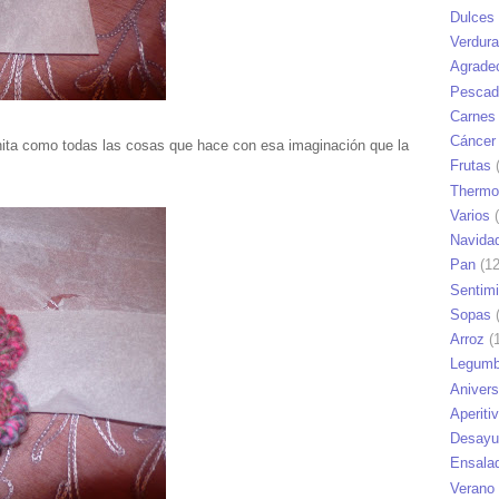
Dulces
Verdur
Agrade
Pescad
Carnes
Cáncer
onita como todas las cosas que hace con esa imaginación que la
Frutas
(
Thermo
Varios
(
Navida
Pan
(12
Sentim
Sopas
(
Arroz
(1
Legumb
Anivers
Aperiti
Desayu
Ensala
Verano