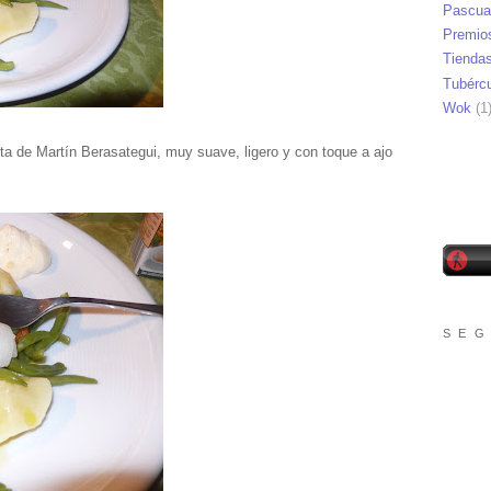
Pascua
Premio
Tienda
Tubérc
Wok
(1
eta de Martín Berasategui, muy suave, ligero y con toque a ajo
S E G