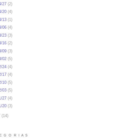
4/27
(
2
)
4/20
(
4
)
4/13
(
1
)
4/06
(
4
)
3/23
(
3
)
3/16
(
2
)
3/09
(
3
)
3/02
(
5
)
2/24
(
4
)
2/17
(
4
)
2/10
(
5
)
2/03
(
5
)
1/27
(
4
)
1/20
(
3
)
7
(
14
)
E G O R I A S