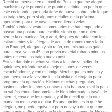
Recibí un mensaje en el móvil de Poskito que me alegró
muchísimo y le prometí que pronto escribiría, no por lo que
esté cocinando, que nada tiene de nuevo, sobre todo lo que
os traigo hoy, pero sí algunos detalles de la próxima
operación, para que vayais encendiendo velas.
También todos vuestros comentarios me han empujado a
buscar una postura para escribir, siento que no quiero
perder la comunicación, y aquí, después de rabiar con los
estiramientos y las friegas de aceite de romero mezclado
con Enangel, alargada y sin ratón, con mis nuevas gafas
para cerca, ya son 45, con previo material robado minutos
antes de cena, os traigo nuevo post.
Estuve dándole muchas vueltas a la cabeza, pidiendo
opiniones, mirándome al espejo millones de veces,
escuchándome, y con mi amiga Merche que es médico y
gran persona a la vez me fui a la visita del cirujano para
programar la operación. Hicimos muchas preguntas,
pusimos todos los pros y contras en la balanza, metí la pata
no sabéis cómo dándomelas de bien informada a través de
internet, cosa que les repatea, y al fin decidí que la otra
mama no me la voy a quitar. Es una opción, es lo que he
elegido, me puedo equivocar pero no voy a dejar que me
hagan más daño que el que la vida me va trayendo. No voy