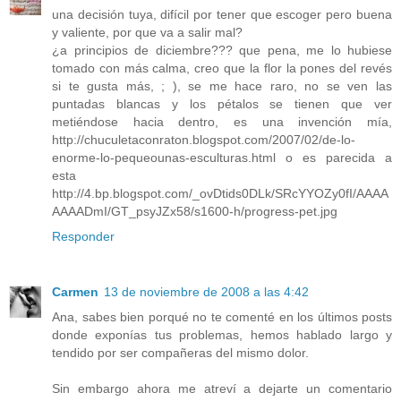
una decisión tuya, difícil por tener que escoger pero buena
y valiente, por que va a salir mal?
¿a principios de diciembre??? que pena, me lo hubiese
tomado con más calma, creo que la flor la pones del revés
si te gusta más, ; ), se me hace raro, no se ven las
puntadas blancas y los pétalos se tienen que ver
metiéndose hacia dentro, es una invención mía,
http://chuculetaconraton.blogspot.com/2007/02/de-lo-
enorme-lo-pequeounas-esculturas.html o es parecida a
esta
http://4.bp.blogspot.com/_ovDtids0DLk/SRcYYOZy0fI/AAAA
AAAADmI/GT_psyJZx58/s1600-h/progress-pet.jpg
Responder
Carmen
13 de noviembre de 2008 a las 4:42
Ana, sabes bien porqué no te comenté en los últimos posts
donde exponías tus problemas, hemos hablado largo y
tendido por ser compañeras del mismo dolor.
Sin embargo ahora me atreví a dejarte un comentario