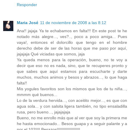
Responder
Maria José
11 de noviembre de 2008 a las 8:12
Ana!! jajaja Ya te echabamos en falta!!! En este post te he
notado más alegre..., ves?.., poco a poco amiga... Pues
vaya!, entonces el dolorcillo que tengo en el hombre
derecho debe de ser de las horas que me paso por aquí,
jajajaja Qué viciadas que somos, jaja
Ya queda menos para la operación, bueno, no te voy a
decir que eso no es nada, sino, que te recuperes pronto y
que sabes que aquí estamos para escucharte y darte
muchos, muchos animos y besos y abrazos..., lo que haga
falta!!
Mis yogules favoritos son los mismos que los de tu niña...,
mmmm qué buenos...
Lo de la verdura hervida..., con aceitito mejor..., es que con
agua sola... y con salsita ligera también, no tipo ensaladilla
rusa, pero bueno..., jajajajaja
Bueno, no me enrollo más que al ver que soy la primera me
he hasta emocionado... Besos guapa y a seguir palante y a
por el 102!!!! Besazos!!!!!!!!!!!!!!!!!!!!