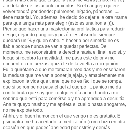
a ir delante de los acontecimientos. Si el cangrejo quiere
volver tendrá por donde: pulmones, hígado, páncreas .....
tiene material. Yo, además, he decidido dejarle la otra mama
para que tenga más para elegir (esto es una ironía ;))).
Pienso que hacer una mastectomía profiláctica para reducir
riesgo, dejando ganglios y pezón, es absurdo, siempre
quedará un % y quien sabe. Y hacerla por simetría no es
fiable porque nunca se van a quedar perfectas. De
momento, me reconstruiré la derecha hasta el final, eso sí, y
luego si recobro la movilidad, me pasa este dolor y me
encuentro con fuerzas, quizá le de la vuelta a mi opinión.
Fui a quirófano a que me tomaran medidas y me enseñaron
la medusa que me van a poner jajajaja, y amablemente me
explicaron la vida que tiene, que no es fácil que se rompa,
que si se rompe no pasa el gel al cuerpo .... pánico me da
con lo bruta que soy que cualquier día achuchando a mi
sobrino que está para comérselo y ha aprendido a decir: tía
Ana te queyo musho y me aprieta el cuello hasta ahogarme,
no me explote todo.
Ahhh, y el buen humor con el que vengo no es gratuito. El
psiquiatra me ha acertado la medicación (como hizo en otra
ocasión en que padecí ansiedad por estrés y demás