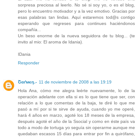
sorpresa preciosa al leerlo. No sé si soy yo, o es el blog,
pero lo encuentro motivador y a la vez emotivo. Gracias por
esas palabras tan lindas. Aquí estaremos tod@s contigo
esperando que regreses para continues haciéndonos
compañía...
Un beso enorme de la nueva seguidora de tu blog... (te
invito al mio: El aroma de Idania).
IDania
Responder
Շαґмєŋ.-
11 de noviembre de 2008 a las 19:19
Hola Ana, cómo me alegra leérte nuevamente, lo de la
operación adelante con ella si es lo que tiene que ser, con
relación a lo que comentas de la baja, te diré lo que me
pasó a mí por si te sirve de ayuda, cuando yo me operé,
hará 4 años en marzo, agoté los 18 meses de la empresa,
después agoté el año de la Ssocial y como en éste país va
todo a modo de tortuga yo seguía sin operarme aunque me
quedaban escasos 15 días para entrar por fin a quirófano,