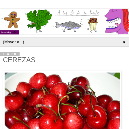
▼
1.6.08
CEREZAS