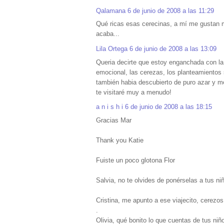
Qalamana
6 de junio de 2008 a las 11:29
Qué ricas esas cerecinas, a mí me gustan 
acaba...
Lila Ortega
6 de junio de 2008 a las 13:09
Queria decirte que estoy enganchada con l
emocional, las cerezas, los planteamientos s
también habia descubierto de puro azar y me 
te visitaré muy a menudo!
a n i s h i
6 de junio de 2008 a las 18:15
Gracias Mar
Thank you Katie
Fuiste un poco glotona Flor
Salvia, no te olvides de ponérselas a tus ni
Cristina, me apunto a ese viajecito, cerezos 
.
Olivia, qué bonito lo que cuentas de tus niñ