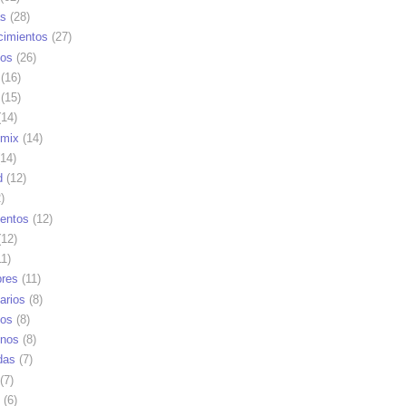
as
(28)
cimientos
(27)
os
(26)
(16)
(15)
14)
mix
(14)
14)
d
(12)
)
ientos
(12)
12)
1)
res
(11)
arios
(8)
vos
(8)
nos
(8)
das
(7)
(7)
(6)