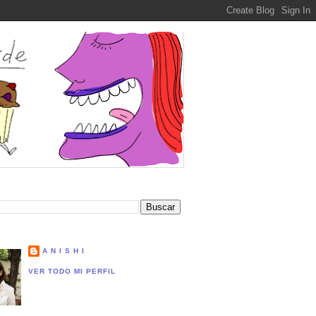
A N I S H I
VER TODO MI PERFIL