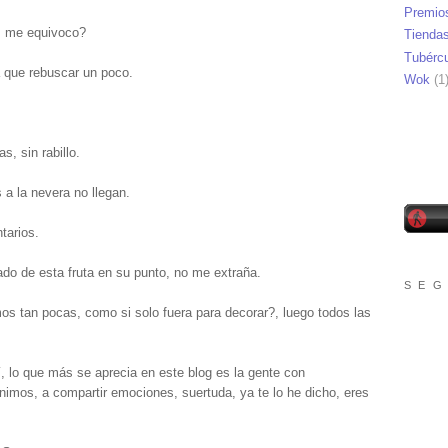
Premio
o, me equivoco?
Tienda
Tubérc
 que rebuscar un poco.
Wok
(1
s, sin rabillo.
 a la nevera no llegan.
tarios.
do de esta fruta en su punto, no me extraña.
S E G
s tan pocas, como si solo fuera para decorar?, luego todos las
í, lo que más se aprecia en este blog es la gente con
enimos, a compartir emociones, suertuda, ya te lo he dicho, eres