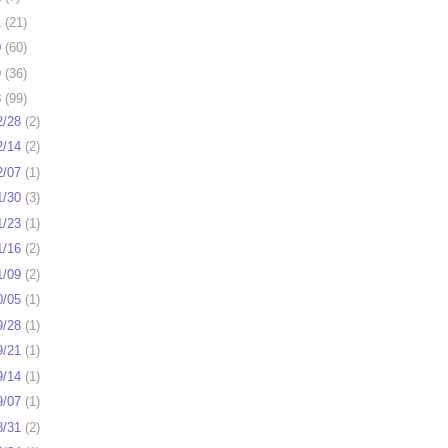
1
(
21
)
0
(
60
)
9
(
36
)
8
(
99
)
2/28
(
2
)
2/14
(
2
)
2/07
(
1
)
1/30
(
3
)
1/23
(
1
)
1/16
(
2
)
1/09
(
2
)
0/05
(
1
)
9/28
(
1
)
9/21
(
1
)
9/14
(
1
)
9/07
(
1
)
8/31
(
2
)