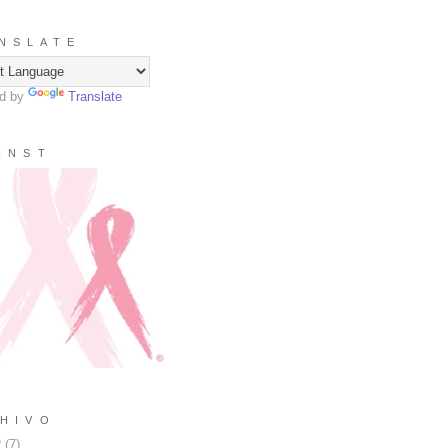
N S L A T E
d by
Translate
I N S T
H I V O
2
(
7
)