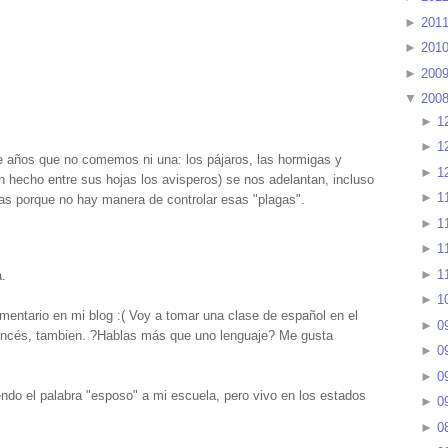
►
201
►
201
►
200
▼
200
►
1
►
1
e años que no comemos ni una: los pájaros, las hormigas y
►
1
an hecho entre sus hojas los avisperos) se nos adelantan, incluso
►
1
s porque no hay manera de controlar esas "plagas".
►
1
►
1
►
1
.
►
1
mentario en mi blog :( Voy a tomar una clase de español en el
►
0
rancés, tambien. ?Hablas más que uno lenguaje? Me gusta
►
0
►
0
do el palabra "esposo" a mi escuela, pero vivo en los estados
►
0
►
0