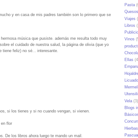
Pasta
(
Queso
mucho y en casa de mis padres también son lo primero que se
Viajes
(
Libros
(
Publici
a hermosa música que pusiste. además me resulta todo muy
Vinos
(
obre el cuidado de nuestra salud, la página de olivia (que yo
produc
tiene feliz) no sé... interesante.
Chocol
Ellas
(4
Empana
Hojaldr
Licuad
Mermel
Utensil
Vela
(3)
Blogs i
ños, si los tienes y si no cuando vengan, si vienen.
Básico
Concur
en flor
Hierbas
Pascua
os. De los libros ahora luego te mando un mail.