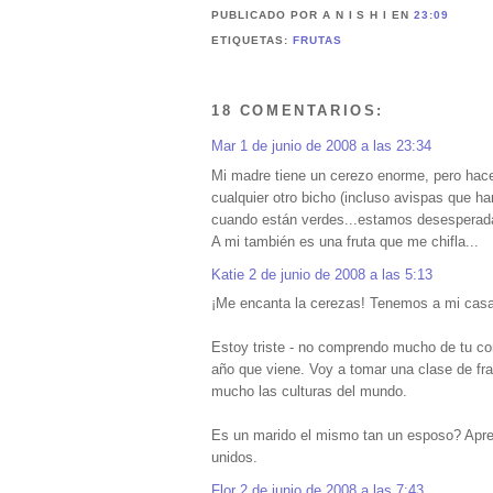
PUBLICADO POR A N I S H I
EN
23:09
ETIQUETAS:
FRUTAS
18 COMENTARIOS:
Mar
1 de junio de 2008 a las 23:34
Mi madre tiene un cerezo enorme, pero hac
cualquier otro bicho (incluso avispas que h
cuando están verdes...estamos desesperada
A mi también es una fruta que me chifla...
Katie
2 de junio de 2008 a las 5:13
¡Me encanta la cerezas! Tenemos a mi casa
Estoy triste - no comprendo mucho de tu co
año que viene. Voy a tomar una clase de f
mucho las culturas del mundo.
Es un marido el mismo tan un esposo? Apren
unidos.
Flor
2 de junio de 2008 a las 7:43