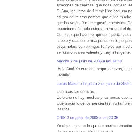
atracones de cerezas, que ricas, por eso le
Sí Ana, los libros de JImmy Liao son una no
editora del mismo nombre que cuida mucho s
que los verás. A mi me gustó muchísimo Des
recomiendo (si sólo quieres mirar uno) el d
Confieso que hace tiempo que quería hablar 
al pelo y cuando lo hice pensé en tu pequeña
esquimales, con vikingos terribles por medi
ser una chica es valiente y muy inteligente,
Marona
2 de junio de 2008 a las 14:40
¡Hola Ana! Yo cuando compro cerezas, me po
favorita.
Jesús Máximo Esparza
2 de junio de 2008 
Que ricas las cerezas.
Este año no hay muchas y las pocas que lle
Que gracia lo de los pendientes, yo tambie
Besitos.
CRIS
2 de junio de 2008 a las 20:36
Yo al principio no les presto mucha atenció
del bol y se convierte en un vicio.