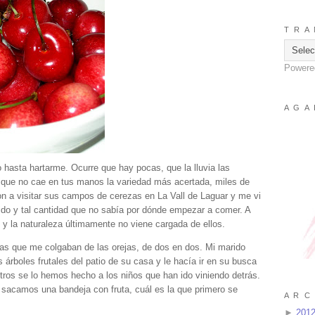
T R A 
Powere
A G A 
hasta hartarme. Ocurre que hay pocas, que la lluvia las
, que no cae en tus manos la variedad más acertada, miles de
n a visitar sus campos de cerezas en La Vall de Laguar y me vi
ido y tal cantidad que no sabía por dónde empezar a comer. A
y la naturaleza últimamente no viene cargada de ellos.
zas que me colgaban de las orejas, de dos en dos. Mi marido
 árboles frutales del patio de su casa y le hacía ir en su busca
os se lo hemos hecho a los niños que han ido viniendo detrás.
 sacamos una bandeja con fruta, cuál es la que primero se
A R C 
►
201