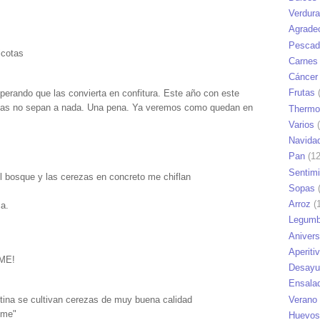
Verdur
Agrade
Pescad
icotas
Carnes
Cáncer
Frutas
(
perando que las convierta en confitura. Este año con este
rezas no sepan a nada. Una pena. Ya veremos como quedan en
Thermo
Varios
(
Navida
Pan
(12
Sentim
l bosque y las cerezas en concreto me chiflan
Sopas
(
Arroz
(1
a.
Legumb
Anivers
Aperiti
EME!
Desayu
Ensala
Verano
ntina se cultivan cerezas de muy buena calidad
eme"
Huevos