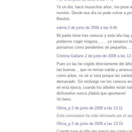
Yo un día, hace muuuchos años, me puse a 
montón. Desde ese día no pude volver a pro
Besitos
salvia
2 de junio de 2008 a las 9:46
Mi padre tiene tres cerezos y este año hay p
podamos coger ninguna........ yo tampoco h
poníamos como pendientes de pequeñas......
Cristina Galiano
2 de junio de 2008 a las 12
Pues yo las he cogido directamente del árbol
tan buenas... que no tenían salida y arranc
como antes, no sé si será porque las varie
demasiado. Sin embargo ver los cerezos en f
en esta época, cuando los árboles están tod
disfrutarlos nunca.¡Habrá que apuntarse!
Un beso.
Olivia_p
2 de junio de 2008 a las 13:11
Este comentario ha sido eliminado por el aut
Olivia_p
2 de junio de 2008 a las 13:15
Cuando tuve al niño (en mayo) me cogía casi