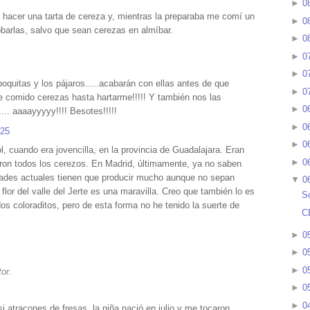
►
0
hacer una tarta de cereza y, mientras la preparaba me comí un
►
0
barlas, salvo que sean cerezas en almíbar.
►
0
►
0
►
0
oquitas y los pájaros.....acabarán con ellas antes de que
►
0
e comido cerezas hasta hartarme!!!!! Y también nos las
►
0
.. aaaayyyyy!!!! Besotes!!!!!
►
0
:25
►
0
, cuando era jovencilla, en la provincia de Guadalajara. Eran
►
0
aron todos los cerezos. En Madrid, últimamente, ya no saben
dades actuales tienen que producir mucho aunque no sepan
▼
0
lor del valle del Jerte es una maravilla. Creo que también lo es
S
os coloraditos, pero de esta forma no he tenido la suerte de
C
►
0
►
0
►
0
or.
►
0
►
0
 atracones de fresas, la niña nació en julio y me tocaron