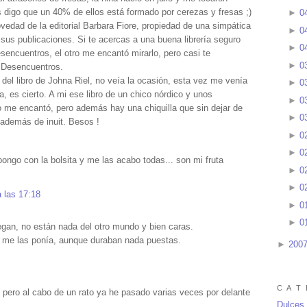
s digo que un 40% de ellos está formado por cerezas y fresas ;)
►
0
vedad de la editorial Barbara Fiore, propiedad de una simpática
►
0
us publicaciones. Si te acercas a una buena librería seguro
►
0
encuentros, el otro me encantó mirarlo, pero casi te
►
0
e Desencuentros.
del libro de Johna Riel, no veía la ocasión, esta vez me venía
►
0
, es cierto. A mi ese libro de un chico nórdico y unos
►
0
o me encantó, pero además hay una chiquilla que sin dejar de
►
0
 además de inuit. Besos !
►
0
►
0
ngo con la bolsita y me las acabo todas... son mi fruta
►
0
►
0
a las 17:18
►
0
►
0
gan, no están nada del otro mundo y bien caras.
n me las ponía, aunque duraban nada puestas.
►
200
C A T 
n pero al cabo de un rato ya he pasado varias veces por delante
Dulces