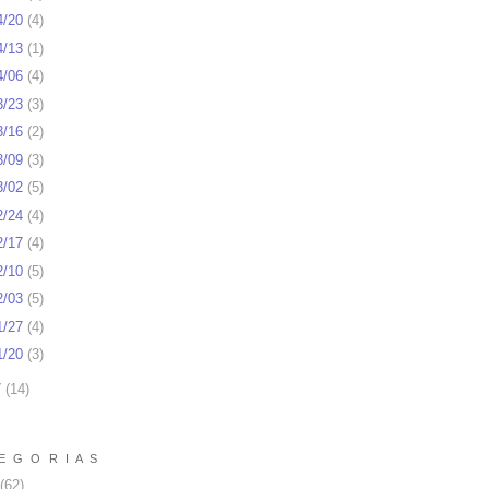
4/20
(
4
)
4/13
(
1
)
4/06
(
4
)
3/23
(
3
)
3/16
(
2
)
3/09
(
3
)
3/02
(
5
)
2/24
(
4
)
2/17
(
4
)
2/10
(
5
)
2/03
(
5
)
1/27
(
4
)
1/20
(
3
)
7
(
14
)
E G O R I A S
(62)