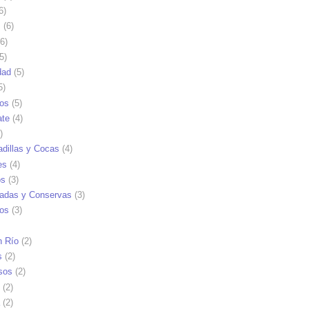
6)
s
(6)
6)
5)
dad
(5)
5)
tos
(5)
ate
(4)
)
dillas y Cocas
(4)
es
(4)
os
(3)
adas y Conservas
(3)
ios
(3)
n Río
(2)
s
(2)
sos
(2)
(2)
(2)