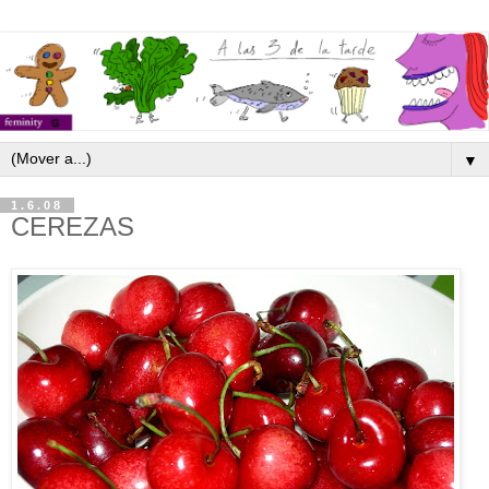
▼
1.6.08
CEREZAS