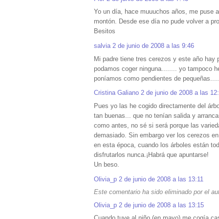
Yo un día, hace muuuchos años, me puse a 
montón. Desde ese día no pude volver a pro
Besitos
salvia
2 de junio de 2008 a las 9:46
Mi padre tiene tres cerezos y este año hay p
podamos coger ninguna........ yo tampoco h
poníamos como pendientes de pequeñas......
Cristina Galiano
2 de junio de 2008 a las 12
Pues yo las he cogido directamente del árbol
tan buenas... que no tenían salida y arranc
como antes, no sé si será porque las varie
demasiado. Sin embargo ver los cerezos en f
en esta época, cuando los árboles están tod
disfrutarlos nunca.¡Habrá que apuntarse!
Un beso.
Olivia_p
2 de junio de 2008 a las 13:11
Este comentario ha sido eliminado por el aut
Olivia_p
2 de junio de 2008 a las 13:15
Cuando tuve al niño (en mayo) me cogía casi