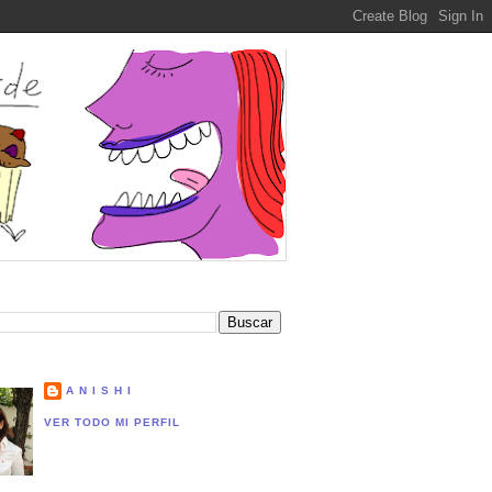
A N I S H I
VER TODO MI PERFIL