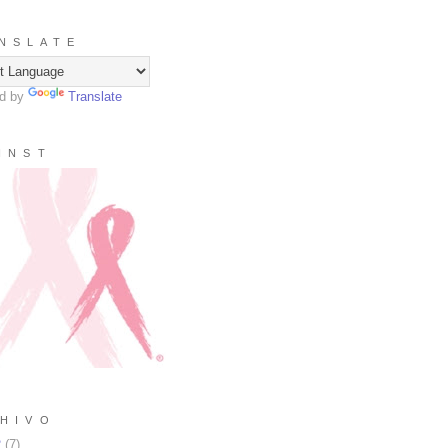
N S L A T E
d by
Translate
I N S T
H I V O
2
(
7
)