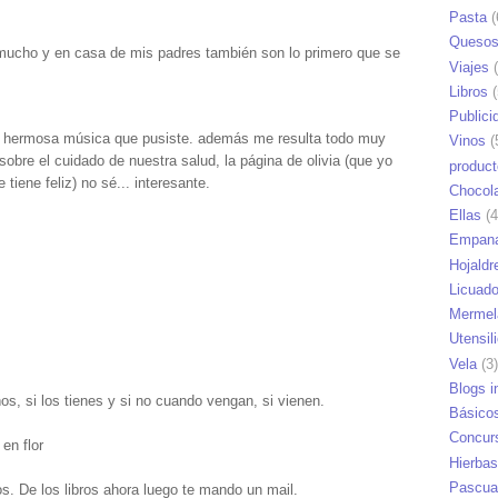
Pasta
(
Queso
mucho y en casa de mis padres también son lo primero que se
Viajes
(
Libros
(
Publici
a hermosa música que pusiste. además me resulta todo muy
Vinos
(
obre el cuidado de nuestra salud, la página de olivia (que yo
produc
tiene feliz) no sé... interesante.
Chocol
Ellas
(4
Empana
Hojaldr
Licuad
Mermel
Utensil
Vela
(3)
Blogs i
ños, si los tienes y si no cuando vengan, si vienen.
Básico
Concur
en flor
Hierbas
Pascua
os. De los libros ahora luego te mando un mail.