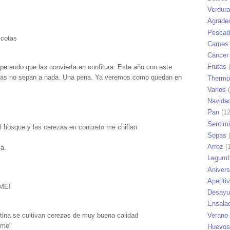
Verdur
Agrade
Pescad
icotas
Carnes
Cáncer
Frutas
(
perando que las convierta en confitura. Este año con este
rezas no sepan a nada. Una pena. Ya veremos como quedan en
Thermo
Varios
(
Navida
Pan
(12
Sentim
l bosque y las cerezas en concreto me chiflan
Sopas
(
Arroz
(1
a.
Legumb
Anivers
Aperiti
EME!
Desayu
Ensala
Verano
ntina se cultivan cerezas de muy buena calidad
eme"
Huevos