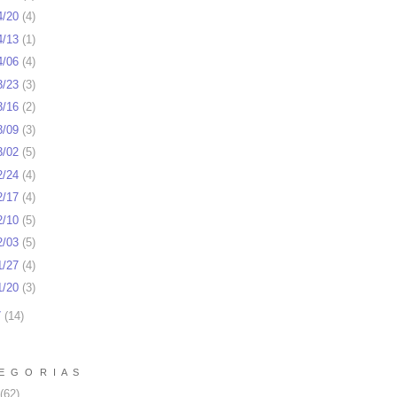
4/20
(
4
)
4/13
(
1
)
4/06
(
4
)
3/23
(
3
)
3/16
(
2
)
3/09
(
3
)
3/02
(
5
)
2/24
(
4
)
2/17
(
4
)
2/10
(
5
)
2/03
(
5
)
1/27
(
4
)
1/20
(
3
)
7
(
14
)
E G O R I A S
(62)