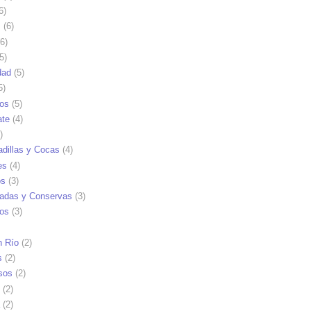
6)
s
(6)
6)
5)
dad
(5)
5)
tos
(5)
ate
(4)
)
dillas y Cocas
(4)
es
(4)
os
(3)
adas y Conservas
(3)
ios
(3)
n Río
(2)
s
(2)
sos
(2)
(2)
(2)