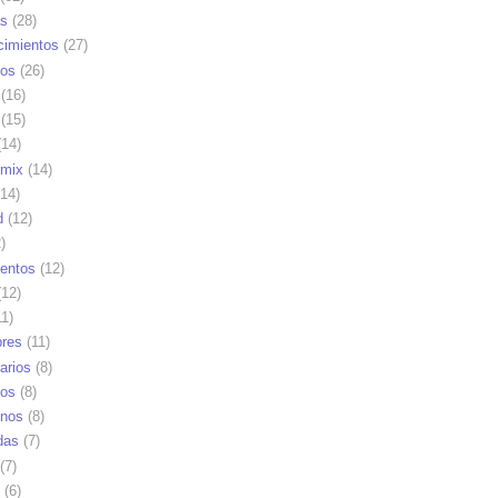
as
(28)
cimientos
(27)
os
(26)
(16)
(15)
14)
mix
(14)
14)
d
(12)
)
ientos
(12)
12)
1)
res
(11)
arios
(8)
vos
(8)
nos
(8)
das
(7)
(7)
(6)