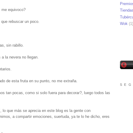
Premio
o, me equivoco?
Tienda
Tubérc
 que rebuscar un poco.
Wok
(1
s, sin rabillo.
 a la nevera no llegan.
tarios.
do de esta fruta en su punto, no me extraña.
S E G
s tan pocas, como si solo fuera para decorar?, luego todos las
í, lo que más se aprecia en este blog es la gente con
enimos, a compartir emociones, suertuda, ya te lo he dicho, eres