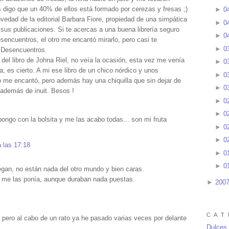
s digo que un 40% de ellos está formado por cerezas y fresas ;)
►
0
vedad de la editorial Barbara Fiore, propiedad de una simpática
►
0
us publicaciones. Si te acercas a una buena librería seguro
►
0
encuentros, el otro me encantó mirarlo, pero casi te
►
0
e Desencuentros.
del libro de Johna Riel, no veía la ocasión, esta vez me venía
►
0
, es cierto. A mi ese libro de un chico nórdico y unos
►
0
o me encantó, pero además hay una chiquilla que sin dejar de
►
0
 además de inuit. Besos !
►
0
►
0
ngo con la bolsita y me las acabo todas... son mi fruta
►
0
►
0
a las 17:18
►
0
►
0
gan, no están nada del otro mundo y bien caras.
n me las ponía, aunque duraban nada puestas.
►
200
C A T 
n pero al cabo de un rato ya he pasado varias veces por delante
Dulces