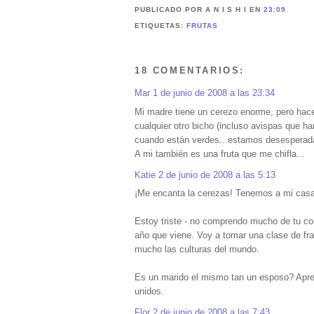
PUBLICADO POR A N I S H I
EN
23:09
ETIQUETAS:
FRUTAS
18 COMENTARIOS:
Mar
1 de junio de 2008 a las 23:34
Mi madre tiene un cerezo enorme, pero hac
cualquier otro bicho (incluso avispas que h
cuando están verdes...estamos desesperada
A mi también es una fruta que me chifla...
Katie
2 de junio de 2008 a las 5:13
¡Me encanta la cerezas! Tenemos a mi casa
Estoy triste - no comprendo mucho de tu co
año que viene. Voy a tomar una clase de f
mucho las culturas del mundo.
Es un marido el mismo tan un esposo? Apren
unidos.
Flor
2 de junio de 2008 a las 7:43