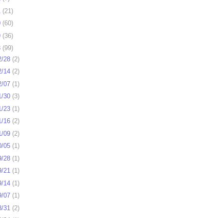
1
(
21
)
0
(
60
)
9
(
36
)
8
(
99
)
2/28
(
2
)
2/14
(
2
)
2/07
(
1
)
1/30
(
3
)
1/23
(
1
)
1/16
(
2
)
1/09
(
2
)
0/05
(
1
)
9/28
(
1
)
9/21
(
1
)
9/14
(
1
)
9/07
(
1
)
8/31
(
2
)