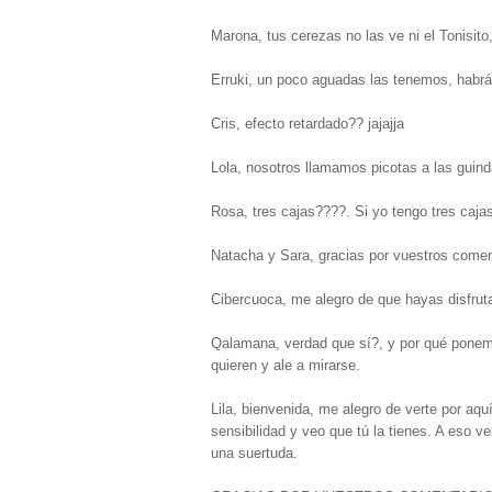
Marona, tus cerezas no las ve ni el Tonisit
Erruki, un poco aguadas las tenemos, habrá
Cris, efecto retardado?? jajajja
Lola, nosotros llamamos picotas a las guinda
Rosa, tres cajas????. Si yo tengo tres cajas
Natacha y Sara, gracias por vuestros comen
Cibercuoca, me alegro de que hayas disfruta
Qalamana, verdad que sí?, y por qué ponemo
quieren y ale a mirarse.
Lila, bienvenida, me alegro de verte por aqu
sensibilidad y veo que tú la tienes. A eso v
una suertuda.