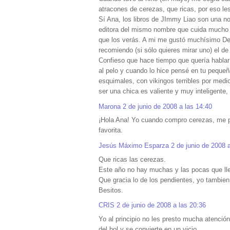
atracones de cerezas, que ricas, por eso le
Sí Ana, los libros de JImmy Liao son una no
editora del mismo nombre que cuida mucho s
que los verás. A mi me gustó muchísimo Des
recomiendo (si sólo quieres mirar uno) el d
Confieso que hace tiempo que quería hablar 
al pelo y cuando lo hice pensé en tu pequeña
esquimales, con vikingos terribles por medi
ser una chica es valiente y muy inteligente,
Marona
2 de junio de 2008 a las 14:40
¡Hola Ana! Yo cuando compro cerezas, me po
favorita.
Jesús Máximo Esparza
2 de junio de 2008 
Que ricas las cerezas.
Este año no hay muchas y las pocas que lle
Que gracia lo de los pendientes, yo tambie
Besitos.
CRIS
2 de junio de 2008 a las 20:36
Yo al principio no les presto mucha atenció
del bol y se convierte en un vicio.