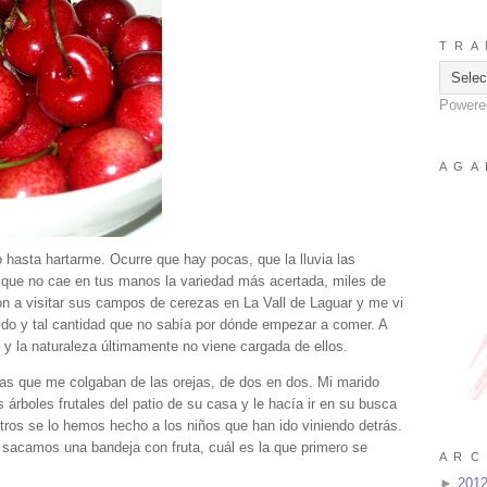
T R A 
Powere
A G A 
hasta hartarme. Ocurre que hay pocas, que la lluvia las
, que no cae en tus manos la variedad más acertada, miles de
n a visitar sus campos de cerezas en La Vall de Laguar y me vi
ido y tal cantidad que no sabía por dónde empezar a comer. A
y la naturaleza últimamente no viene cargada de ellos.
zas que me colgaban de las orejas, de dos en dos. Mi marido
 árboles frutales del patio de su casa y le hacía ir en su busca
os se lo hemos hecho a los niños que han ido viniendo detrás.
 sacamos una bandeja con fruta, cuál es la que primero se
A R C 
►
201