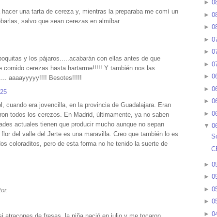
►
0
hacer una tarta de cereza y, mientras la preparaba me comí un
►
0
barlas, salvo que sean cerezas en almíbar.
►
0
►
0
►
0
oquitas y los pájaros.....acabarán con ellas antes de que
►
0
e comido cerezas hasta hartarme!!!!! Y también nos las
►
0
.. aaaayyyyy!!!! Besotes!!!!!
►
0
:25
►
0
, cuando era jovencilla, en la provincia de Guadalajara. Eran
►
0
aron todos los cerezos. En Madrid, últimamente, ya no saben
dades actuales tienen que producir mucho aunque no sepan
▼
0
lor del valle del Jerte es una maravilla. Creo que también lo es
S
os coloraditos, pero de esta forma no he tenido la suerte de
C
►
0
►
0
►
0
or.
►
0
►
0
 atracones de fresas, la niña nació en julio y me tocaron