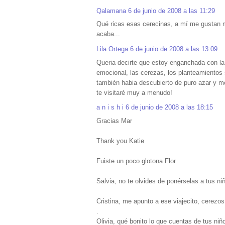
Qalamana
6 de junio de 2008 a las 11:29
Qué ricas esas cerecinas, a mí me gustan 
acaba...
Lila Ortega
6 de junio de 2008 a las 13:09
Queria decirte que estoy enganchada con l
emocional, las cerezas, los planteamientos s
también habia descubierto de puro azar y me 
te visitaré muy a menudo!
a n i s h i
6 de junio de 2008 a las 18:15
Gracias Mar
Thank you Katie
Fuiste un poco glotona Flor
Salvia, no te olvides de ponérselas a tus ni
Cristina, me apunto a ese viajecito, cerezos 
.
Olivia, qué bonito lo que cuentas de tus niñ