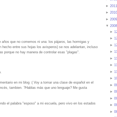
►
201
►
201
►
200
▼
200
►
1
►
1
e años que no comemos ni una: los pájaros, las hormigas y
►
1
an hecho entre sus hojas los avisperos) se nos adelantan, incluso
►
1
s porque no hay manera de controlar esas "plagas".
►
1
►
1
►
1
.
►
1
mentario en mi blog :( Voy a tomar una clase de español en el
►
0
rancés, tambien. ?Hablas más que uno lenguaje? Me gusta
►
0
►
0
do el palabra "esposo" a mi escuela, pero vivo en los estados
►
0
►
0