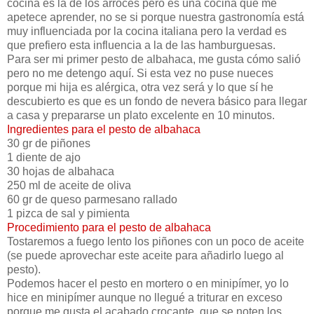
cocina es la de los arroces pero es una cocina que me
apetece aprender, no se si porque nuestra gastronomía está
muy influenciada por la cocina italiana pero la verdad es
que prefiero esta influencia a la de las hamburguesas.
Para ser mi primer pesto de albahaca, me gusta cómo salió
pero no me detengo aquí. Si esta vez no puse nueces
porque mi hija es alérgica, otra vez será y lo que sí he
descubierto es que es un fondo de nevera básico para llegar
a casa y prepararse un plato excelente en 10 minutos.
Ingredientes para el pesto de albahaca
30 gr de piñones
1 diente de ajo
30 hojas de albahaca
250 ml de aceite de oliva
60 gr de queso parmesano rallado
1 pizca de sal y pimienta
Procedimiento para el pesto de albahaca
Tostaremos a fuego lento los piñones con un poco de aceite
(se puede aprovechar este aceite para añadirlo luego al
pesto).
Podemos hacer el pesto en mortero o en minipímer, yo lo
hice en minipímer aunque no llegué a triturar en exceso
porque me gusta el acabado crocante, que se noten los