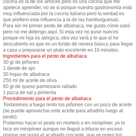
cocina es la de los arroces pero es una cocina que me
apetece aprender, no se si porque nuestra gastronomía está
muy influenciada por la cocina italiana pero la verdad es
que prefiero esta influencia a la de las hamburguesas.
Para ser mi primer pesto de albahaca, me gusta cómo salió
pero no me detengo aquí. Si esta vez no puse nueces
porque mi hija es alérgica, otra vez será y lo que sí he
descubierto es que es un fondo de nevera básico para llegar
a casa y prepararse un plato excelente en 10 minutos.
Ingredientes para el pesto de albahaca
30 gr de piñones
1 diente de ajo
30 hojas de albahaca
250 ml de aceite de oliva
60 gr de queso parmesano rallado
1 pizca de sal y pimienta
Procedimiento para el pesto de albahaca
Tostaremos a fuego lento los piñones con un poco de aceite
(se puede aprovechar este aceite para añadirlo luego al
pesto).
Podemos hacer el pesto en mortero o en minipímer, yo lo
hice en minipímer aunque no llegué a triturar en exceso
porque me gusta el acabado crocante, que se noten los