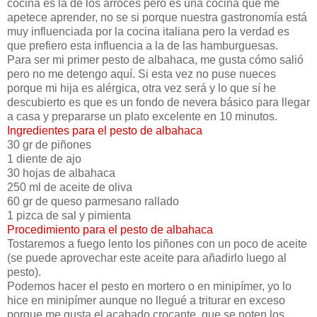
cocina es la de los arroces pero es una cocina que me
apetece aprender, no se si porque nuestra gastronomía está
muy influenciada por la cocina italiana pero la verdad es
que prefiero esta influencia a la de las hamburguesas.
Para ser mi primer pesto de albahaca, me gusta cómo salió
pero no me detengo aquí. Si esta vez no puse nueces
porque mi hija es alérgica, otra vez será y lo que sí he
descubierto es que es un fondo de nevera básico para llegar
a casa y prepararse un plato excelente en 10 minutos.
Ingredientes para el pesto de albahaca
30 gr de piñones
1 diente de ajo
30 hojas de albahaca
250 ml de aceite de oliva
60 gr de queso parmesano rallado
1 pizca de sal y pimienta
Procedimiento para el pesto de albahaca
Tostaremos a fuego lento los piñones con un poco de aceite
(se puede aprovechar este aceite para añadirlo luego al
pesto).
Podemos hacer el pesto en mortero o en minipímer, yo lo
hice en minipímer aunque no llegué a triturar en exceso
porque me gusta el acabado crocante, que se noten los