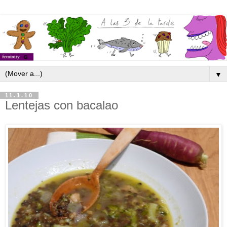
▼
11.1.10
Lentejas con bacalao