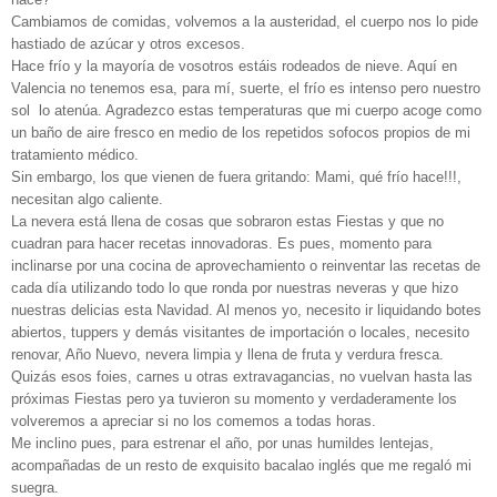
Cambiamos de comidas, volvemos a la austeridad, el cuerpo nos lo pide
hastiado de azúcar y otros excesos.
Hace frío y la mayoría de vosotros estáis rodeados de nieve. Aquí en
Valencia no tenemos esa, para mí, suerte, el frío es intenso pero nuestro
sol lo atenúa. Agradezco estas temperaturas que mi cuerpo acoge como
un baño de aire fresco en medio de los repetidos sofocos propios de mi
tratamiento médico.
Sin embargo, los que vienen de fuera gritando: Mami, qué frío hace!!!,
necesitan algo caliente.
La nevera está llena de cosas que sobraron estas Fiestas y que no
cuadran para hacer recetas innovadoras. Es pues, momento para
inclinarse por una cocina de aprovechamiento o reinventar las recetas de
cada día utilizando todo lo que ronda por nuestras neveras y que hizo
nuestras delicias esta Navidad. Al menos yo, necesito ir liquidando botes
abiertos, tuppers y demás visitantes de importación o locales, necesito
renovar, Año Nuevo, nevera limpia y llena de fruta y verdura fresca.
Quizás esos foies, carnes u otras extravagancias, no vuelvan hasta las
próximas Fiestas pero ya tuvieron su momento y verdaderamente los
volveremos a apreciar si no los comemos a todas horas.
Me inclino pues, para estrenar el año, por unas humildes lentejas,
acompañadas de un resto de exquisito bacalao inglés que me regaló mi
suegra.