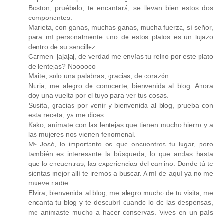
Boston, pruébalo, te encantará, se llevan bien estos dos
componentes.
Marieta, con ganas, muchas ganas, mucha fuerza, sí señor,
para mí personalmente uno de estos platos es un lujazo
dentro de su sencillez.
Carmen, jajajaj, de verdad me envías tu reino por este plato
de lentejas? Noooooo
Maite, solo una palabras, gracias, de corazón.
Nuria, me alegro de conocerte, bienvenida al blog. Ahora
doy una vuelta por el tuyo para ver tus cosas.
Susita, gracias por venir y bienvenida al blog, prueba con
esta receta, ya me dices.
Kako, anímate con las lentejas que tienen mucho hierro y a
las mujeres nos vienen fenomenal.
Mª José, lo importante es que encuentres tu lugar, pero
también es interesante la búsqueda, lo que andas hasta
que lo encuentras, las experiencias del camino. Donde tú te
sientas mejor allí te iremos a buscar. A mí de aquí ya no me
mueve nadie.
Elvira, bienvenida al blog, me alegro mucho de tu visita, me
encanta tu blog y te descubrí cuando lo de las despensas,
me animaste mucho a hacer conservas. Vives en un país