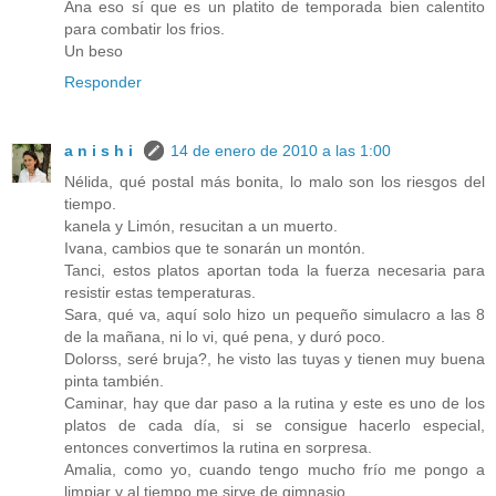
Ana eso sí que es un platito de temporada bien calentito
para combatir los frios.
Un beso
Responder
a n i s h i
14 de enero de 2010 a las 1:00
Nélida, qué postal más bonita, lo malo son los riesgos del
tiempo.
kanela y Limón, resucitan a un muerto.
Ivana, cambios que te sonarán un montón.
Tanci, estos platos aportan toda la fuerza necesaria para
resistir estas temperaturas.
Sara, qué va, aquí solo hizo un pequeño simulacro a las 8
de la mañana, ni lo vi, qué pena, y duró poco.
Dolorss, seré bruja?, he visto las tuyas y tienen muy buena
pinta también.
Caminar, hay que dar paso a la rutina y este es uno de los
platos de cada día, si se consigue hacerlo especial,
entonces convertimos la rutina en sorpresa.
Amalia, como yo, cuando tengo mucho frío me pongo a
limpiar y al tiempo me sirve de gimnasio.