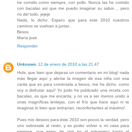
he comido como siempre, con pollo. Nunca las he comido
con bacalao así que me puedo imaginar su sabor..., pero
no del todo, jejeje
Nada, lo dicho. Espero que para este 2010 nuestros
caminos se vuelvan a juntar...
Besos
María josé
Responder
Unknown
12 de enero de 2010 a las 21:47
Hola, que bien que dejaras un comentario en mi blog! nada
más llegar aquí y abrise la imagen de esa niña con esa
carita que es para comérsela a besos, me he dicho, como
voy a disfrutar aquí! Yo justo he publicado una receta con
bacalao, es que me encanta, y no va a ser menos unido a
unas magníficas lentejas, con el frío que hace aquí ni te
imaginas lo bien que entrarían, reconfortantes al máximo!.
Pues mis deseos para éste 2010 son pocos la verdad, pero
uno sobresale al resto, y es poder volver a mi casa para
siempre, que estoy de vivir en el extranjero hasta el