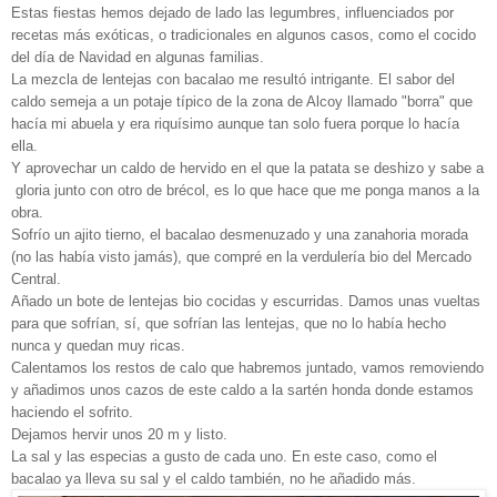
Estas fiestas hemos dejado de lado las legumbres, influenciados por
recetas más exóticas, o tradicionales en algunos casos, como el cocido
del día de Navidad en algunas familias.
La mezcla de lentejas con bacalao me resultó intrigante. El sabor del
caldo semeja a un potaje típico de la zona de Alcoy llamado "borra" que
hacía mi abuela y era riquísimo aunque tan solo fuera porque lo hacía
ella.
Y aprovechar un caldo de hervido en el que la patata se deshizo y sabe a
gloria junto con otro de brécol, es lo que hace que me ponga manos a la
obra.
Sofrío un ajito tierno, el bacalao desmenuzado y una zanahoria morada
(no las había visto jamás), que compré en la verdulería bio del Mercado
Central.
Añado un bote de lentejas bio cocidas y escurridas. Damos unas vueltas
para que sofrían, sí, que sofrían las lentejas, que no lo había hecho
nunca y quedan muy ricas.
Calentamos los restos de calo que habremos juntado, vamos removiendo
y añadimos unos cazos de este caldo a la sartén honda donde estamos
haciendo el sofrito.
Dejamos hervir unos 20 m y listo.
La sal y las especias a gusto de cada uno. En este caso, como el
bacalao ya lleva su sal y el caldo también, no he añadido más.