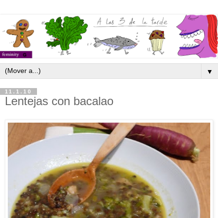
▼
11.1.10
Lentejas con bacalao