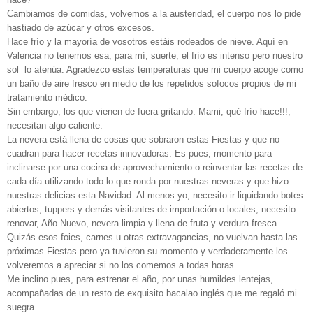
Cambiamos de comidas, volvemos a la austeridad, el cuerpo nos lo pide
hastiado de azúcar y otros excesos.
Hace frío y la mayoría de vosotros estáis rodeados de nieve. Aquí en
Valencia no tenemos esa, para mí, suerte, el frío es intenso pero nuestro
sol lo atenúa. Agradezco estas temperaturas que mi cuerpo acoge como
un baño de aire fresco en medio de los repetidos sofocos propios de mi
tratamiento médico.
Sin embargo, los que vienen de fuera gritando: Mami, qué frío hace!!!,
necesitan algo caliente.
La nevera está llena de cosas que sobraron estas Fiestas y que no
cuadran para hacer recetas innovadoras. Es pues, momento para
inclinarse por una cocina de aprovechamiento o reinventar las recetas de
cada día utilizando todo lo que ronda por nuestras neveras y que hizo
nuestras delicias esta Navidad. Al menos yo, necesito ir liquidando botes
abiertos, tuppers y demás visitantes de importación o locales, necesito
renovar, Año Nuevo, nevera limpia y llena de fruta y verdura fresca.
Quizás esos foies, carnes u otras extravagancias, no vuelvan hasta las
próximas Fiestas pero ya tuvieron su momento y verdaderamente los
volveremos a apreciar si no los comemos a todas horas.
Me inclino pues, para estrenar el año, por unas humildes lentejas,
acompañadas de un resto de exquisito bacalao inglés que me regaló mi
suegra.