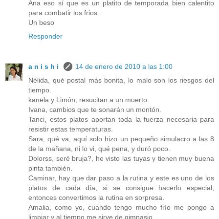
Ana eso sí que es un platito de temporada bien calentito
para combatir los frios.
Un beso
Responder
a n i s h i
14 de enero de 2010 a las 1:00
Nélida, qué postal más bonita, lo malo son los riesgos del
tiempo.
kanela y Limón, resucitan a un muerto.
Ivana, cambios que te sonarán un montón.
Tanci, estos platos aportan toda la fuerza necesaria para
resistir estas temperaturas.
Sara, qué va, aquí solo hizo un pequeño simulacro a las 8
de la mañana, ni lo vi, qué pena, y duró poco.
Dolorss, seré bruja?, he visto las tuyas y tienen muy buena
pinta también.
Caminar, hay que dar paso a la rutina y este es uno de los
platos de cada día, si se consigue hacerlo especial,
entonces convertimos la rutina en sorpresa.
Amalia, como yo, cuando tengo mucho frío me pongo a
limpiar y al tiempo me sirve de gimnasio.