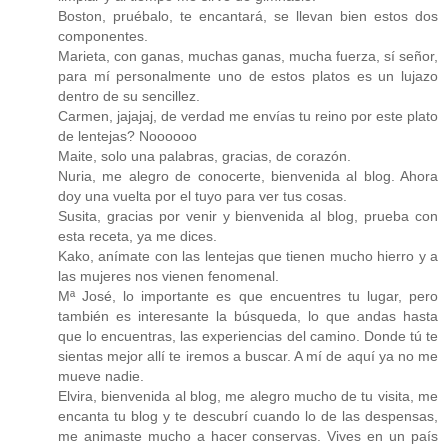
Boston, pruébalo, te encantará, se llevan bien estos dos
componentes.
Marieta, con ganas, muchas ganas, mucha fuerza, sí señor,
para mí personalmente uno de estos platos es un lujazo
dentro de su sencillez.
Carmen, jajajaj, de verdad me envías tu reino por este plato
de lentejas? Noooooo
Maite, solo una palabras, gracias, de corazón.
Nuria, me alegro de conocerte, bienvenida al blog. Ahora
doy una vuelta por el tuyo para ver tus cosas.
Susita, gracias por venir y bienvenida al blog, prueba con
esta receta, ya me dices.
Kako, anímate con las lentejas que tienen mucho hierro y a
las mujeres nos vienen fenomenal.
Mª José, lo importante es que encuentres tu lugar, pero
también es interesante la búsqueda, lo que andas hasta
que lo encuentras, las experiencias del camino. Donde tú te
sientas mejor allí te iremos a buscar. A mí de aquí ya no me
mueve nadie.
Elvira, bienvenida al blog, me alegro mucho de tu visita, me
encanta tu blog y te descubrí cuando lo de las despensas,
me animaste mucho a hacer conservas. Vives en un país