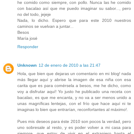
he comido como siempre, con pollo. Nunca las he comido
con bacalao así que me puedo imaginar su sabor..., pero
no del todo, jejeje
Nada, lo dicho. Espero que para este 2010 nuestros
caminos se vuelvan a juntar...
Besos
María josé
Responder
Unknown
12 de enero de 2010 a las 21:47
Hola, que bien que dejaras un comentario en mi blog! nada
más llegar aquí y abrise la imagen de esa niña con esa
carita que es para comérsela a besos, me he dicho, como
voy a disfrutar aquí! Yo justo he publicado una receta con
bacalao, es que me encanta, y no va a ser menos unido a
unas magníficas lentejas, con el frío que hace aquí ni te
imaginas lo bien que entrarían, reconfortantes al máximo!.
Pues mis deseos para éste 2010 son pocos la verdad, pero
uno sobresale al resto, y es poder volver a mi casa para
siempre, que estoy de vivir en el extranjero hasta el