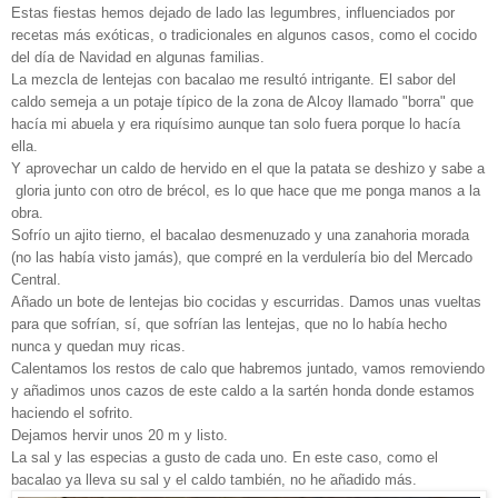
Estas fiestas hemos dejado de lado las legumbres, influenciados por
recetas más exóticas, o tradicionales en algunos casos, como el cocido
del día de Navidad en algunas familias.
La mezcla de lentejas con bacalao me resultó intrigante. El sabor del
caldo semeja a un potaje típico de la zona de Alcoy llamado "borra" que
hacía mi abuela y era riquísimo aunque tan solo fuera porque lo hacía
ella.
Y aprovechar un caldo de hervido en el que la patata se deshizo y sabe a
gloria junto con otro de brécol, es lo que hace que me ponga manos a la
obra.
Sofrío un ajito tierno, el bacalao desmenuzado y una zanahoria morada
(no las había visto jamás), que compré en la verdulería bio del Mercado
Central.
Añado un bote de lentejas bio cocidas y escurridas. Damos unas vueltas
para que sofrían, sí, que sofrían las lentejas, que no lo había hecho
nunca y quedan muy ricas.
Calentamos los restos de calo que habremos juntado, vamos removiendo
y añadimos unos cazos de este caldo a la sartén honda donde estamos
haciendo el sofrito.
Dejamos hervir unos 20 m y listo.
La sal y las especias a gusto de cada uno. En este caso, como el
bacalao ya lleva su sal y el caldo también, no he añadido más.