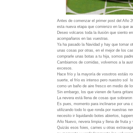
Antes de comenzar el primer post del Año 2
esta nueva etapa que comienzo en la que ad
Deseo volcaros toda la ilusión que siento 
acompañaros en las vuestras.
Ya ha pasado la Navidad y hay que tomar otro
unas cosas por otras, en el mejor de los ca
comprarle unas botas a tu hija, somos padr
Cambiamos de comidas, volvemos a la auster
excesos.
Hace frío y la mayoría de vosotros estáis 
suerte, el frío es intenso pero nuestro sol
como un baño de aire fresco en medio de lo
Sin embargo, los que vienen de fuera gritand
La nevera está llena de cosas que sobraron
Es pues, momento para inclinarse por una c
utilizando todo lo que ronda por nuestras n
necesito ir liquidando botes abiertos, tuppe
Año Nuevo, nevera limpia y llena de fruta y 
Quizás esos foies, carnes u otras extravaga