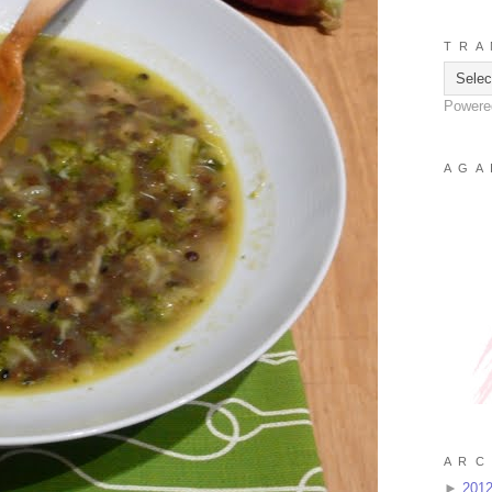
T R A 
Powere
A G A 
A R C 
►
201