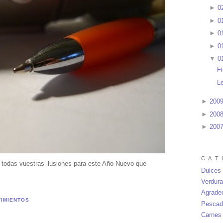
►
0
►
0
►
0
►
0
▼
0
F
L
►
200
►
200
►
200
C A T 
 todas vuestras ilusiones para este Año Nuevo que
Dulces
Verdur
Agrade
TIMIENTOS
Pescad
Carnes