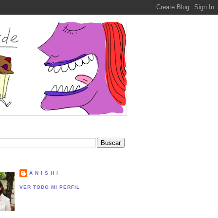
A N I S H I
VER TODO MI PERFIL