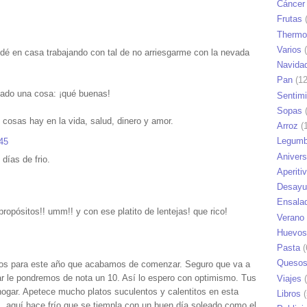
Cáncer
Frutas
(
Thermo
Varios
(
dé en casa trabajando con tal de no arriesgarme con la nevada
Navida
Pan
(12
sado una cosa: ¡qué buenas!
Sentim
Sopas
(
 cosas hay en la vida, salud, dinero y amor.
Arroz
(1
Legumb
:45
Anivers
días de frio.
Aperiti
Desayu
Ensala
opósitos!! umm!! y con ese platito de lentejas! que rico!
Verano
Huevos
Pasta
(
Queso
os para este año que acabamos de comenzar. Seguro que va a
izar le pondremos de nota un 10. Así lo espero con optimismo. Tus
Viajes
(
hogar. Apetece mucho platos suculentos y calentitos en esta
Libros
(
s, aquí hace frío que se tiempla con un buen día soleado como el