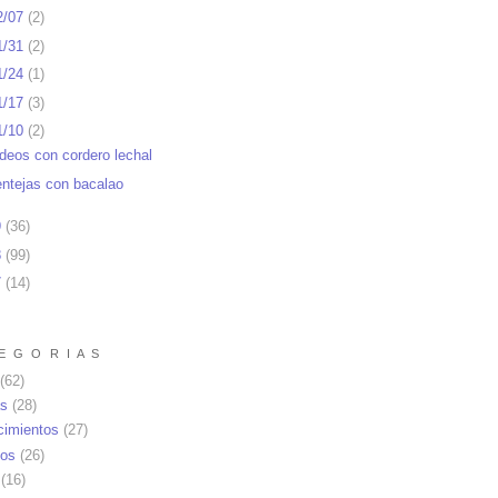
2/07
(
2
)
1/31
(
2
)
1/24
(
1
)
1/17
(
3
)
1/10
(
2
)
ideos con cordero lechal
entejas con bacalao
9
(
36
)
8
(
99
)
7
(
14
)
E G O R I A S
(62)
as
(28)
cimientos
(27)
os
(26)
(16)