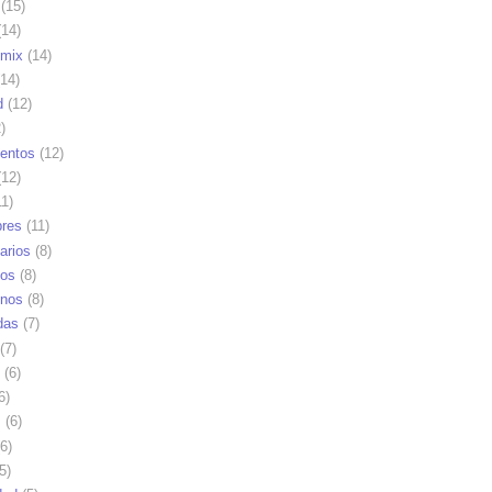
(15)
14)
mix
(14)
14)
d
(12)
)
ientos
(12)
12)
1)
res
(11)
arios
(8)
vos
(8)
nos
(8)
das
(7)
(7)
(6)
6)
s
(6)
6)
5)