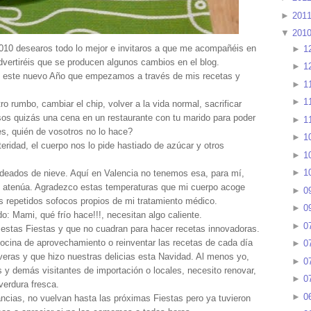
►
201
▼
201
010 desearos todo lo mejor e invitaros a que me acompañéis en
►
1
vertiréis que se producen algunos cambios en el blog.
►
1
en este nuevo Año que empezamos a través de mis recetas y
►
1
►
1
 rumbo, cambiar el chip, volver a la vida normal, sacrificar
sos quizás una cena en un restaurante con tu marido para poder
►
1
es, quién de vosotros no lo hace?
►
1
idad, el cuerpo nos lo pide hastiado de azúcar y otros
►
1
►
1
rodeados de nieve. Aquí en Valencia no tenemos esa, para mí,
 lo atenúa. Agradezco estas temperaturas que mi cuerpo acoge
►
0
s repetidos sofocos propios de mi tratamiento médico.
►
0
o: Mami, qué frío hace!!!, necesitan algo caliente.
►
0
 estas Fiestas y que no cuadran para hacer recetas innovadoras.
ocina de aprovechamiento o reinventar las recetas de cada día
►
0
everas y que hizo nuestras delicias esta Navidad. Al menos yo,
►
0
rs y demás visitantes de importación o locales, necesito renovar,
►
0
verdura fresca.
►
0
ncias, no vuelvan hasta las próximas Fiestas pero ya tuvieron