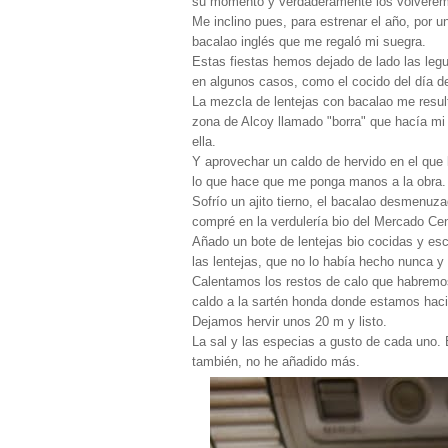
su momento y verdaderamente los volveremo
Me inclino pues, para estrenar el año, por 
bacalao inglés que me regaló mi suegra.
Estas fiestas hemos dejado de lado las legu
en algunos casos, como el cocido del día d
La mezcla de lentejas con bacalao me resultó
zona de Alcoy llamado "borra" que hacía mi 
ella.
Y aprovechar un caldo de hervido en el que l
lo que hace que me ponga manos a la obra.
Sofrío un ajito tierno, el bacalao desmenuz
compré en la verdulería bio del Mercado Cen
Añado un bote de lentejas bio cocidas y esc
las lentejas, que no lo había hecho nunca y
Calentamos los restos de calo que habrem
caldo a la sartén honda donde estamos hacie
Dejamos hervir unos 20 m y listo.
La sal y las especias a gusto de cada uno. 
también, no he añadido más.