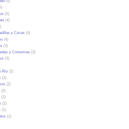
dad
(5)
5)
tos
(5)
ate
(4)
)
dillas y Cocas
(4)
es
(4)
os
(3)
adas y Conservas
(3)
ios
(3)
n Río
(2)
s
(2)
sos
(2)
(2)
(2)
s
(2)
s
(1)
ulos
(1)
)