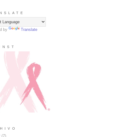
N S L A T E
d by
Translate
I N S T
H I V O
2
(
7
)