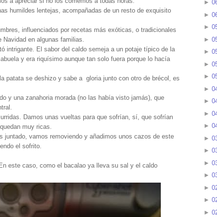
s a apreciar si no los comemos a todas horas.
►
0
unas humildes lentejas, acompañadas de un resto de exquisito
►
0
►
0
mbres, influenciados por recetas más exóticas, o tradicionales
►
0
e Navidad en algunas familias.
 intrigante. El sabor del caldo semeja a un potaje típico de la
►
0
abuela y era riquísimo aunque tan solo fuera porque lo hacía
►
0
►
0
a patata se deshizo y sabe a gloria junto con otro de brécol, es
►
0
ado y una zanahoria morada (no las había visto jamás), que
►
0
tral.
►
0
urridas. Damos unas vueltas para que sofrían, sí, que sofrían
►
0
 quedan muy ricas.
os juntado, vamos removiendo y añadimos unos cazos de este
►
0
ndo el sofrito.
►
0
►
0
En este caso, como el bacalao ya lleva su sal y el caldo
►
0
►
0
►
0
►
0