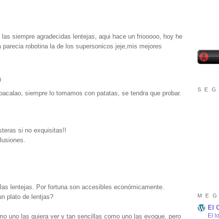
as siempre agradecidas lentejas, aqui hace un friooooo, hoy he
 parecia robotina la de los supersonicos jeje,mis mejores
0
S E G
calao, siempre lo tomamos con patatas, se tendra que probar.
eras si no exquisitas!!
lusiones.
las lentejas. Por fortuna son accesibles económicamente.
M E G
n plato de lentjas?
El 
El l
mo uno las quiera ver y tan sencillas como uno las evoque, pero