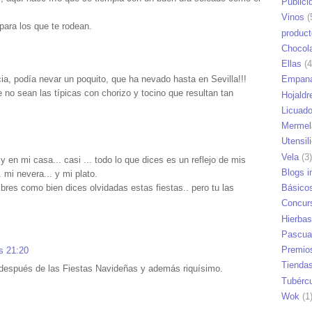
Publici
Vinos
(
para los que te rodean.
produc
Chocol
Ellas
(4
cia, podía nevar un poquito, que ha nevado hasta en Sevilla!!!
Empana
no sean las típicas con chorizo y tocino que resultan tan
Hojaldr
Licuad
Mermel
Utensil
Vela
(3)
en mi casa... casi ... todo lo que dices es un reflejo de mis
Blogs i
 mi nevera... y mi plato.
Básico
res como bien dices olvidadas estas fiestas.. pero tu las
Concur
Hierbas
Pascua
Premio
s 21:20
Tienda
 después de las Fiestas Navideñas y además riquísimo.
Tubérc
Wok
(1