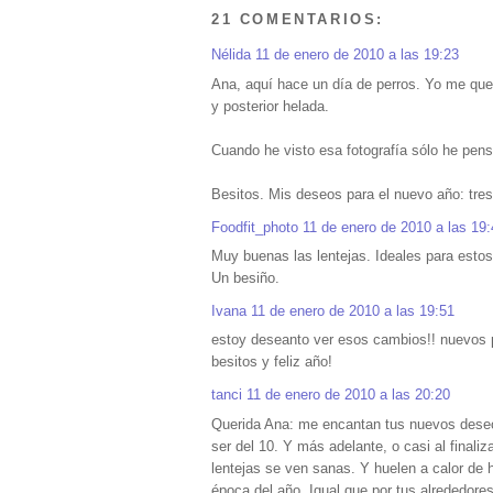
21 COMENTARIOS:
Nélida
11 de enero de 2010 a las 19:23
Ana, aquí hace un día de perros. Yo me que
y posterior helada.
Cuando he visto esa fotografía sólo he pen
Besitos. Mis deseos para el nuevo año: tres
Foodfit_photo
11 de enero de 2010 a las 19
Muy buenas las lentejas. Ideales para estos 
Un besiño.
Ivana
11 de enero de 2010 a las 19:51
estoy deseanto ver esos cambios!! nuevos pr
besitos y feliz año!
tanci
11 de enero de 2010 a las 20:20
Querida Ana: me encantan tus nuevos dese
ser del 10. Y más adelante, o casi al final
lentejas se ven sanas. Y huelen a calor de 
época del año. Igual que por tus alrededore