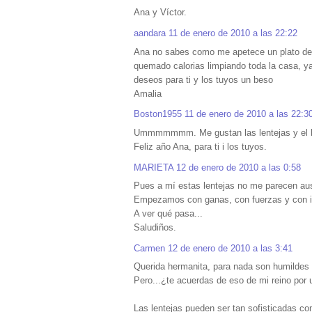
Ana y Víctor.
aandara
11 de enero de 2010 a las 22:22
Ana no sabes como me apetece un plato de l
quemado calorias limpiando toda la casa, ya
deseos para ti y los tuyos un beso
Amalia
Boston1955
11 de enero de 2010 a las 22:3
Ummmmmmm. Me gustan las lentejas y el ba
Feliz año Ana, para ti i los tuyos.
MARIETA
12 de enero de 2010 a las 0:58
Pues a mí estas lentejas no me parecen aust
Empezamos con ganas, con fuerzas y con i
A ver qué pasa...
Saludiños.
Carmen
12 de enero de 2010 a las 3:41
Querida hermanita, para nada son humildes 
Pero...¿te acuerdas de eso de mi reino por u
Las lentejas pueden ser tan sofisticadas co