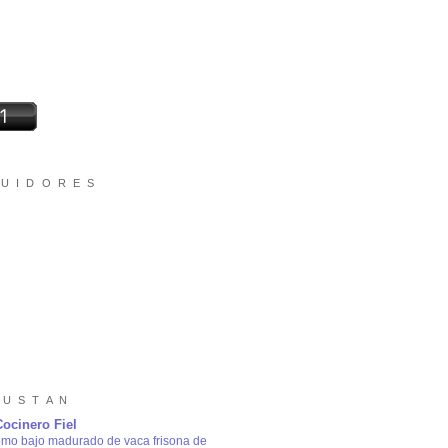
 U I D O R E S
 U S T A N
Cocinero Fiel
omo bajo madurado de vaca frisona de