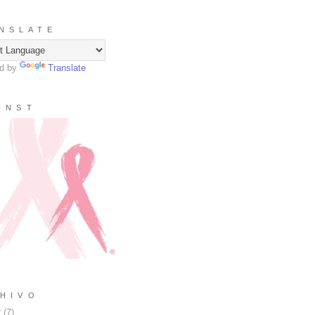
N S L A T E
d by
Translate
I N S T
H I V O
2
(
7
)