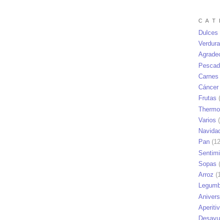
C A T 
Dulces
Verdur
Agrade
Pescad
Carnes
Cáncer
Frutas
(
Thermo
Varios
(
Navida
Pan
(12
Sentim
Sopas
(
Arroz
(1
Legumb
Anivers
Aperiti
Desayu