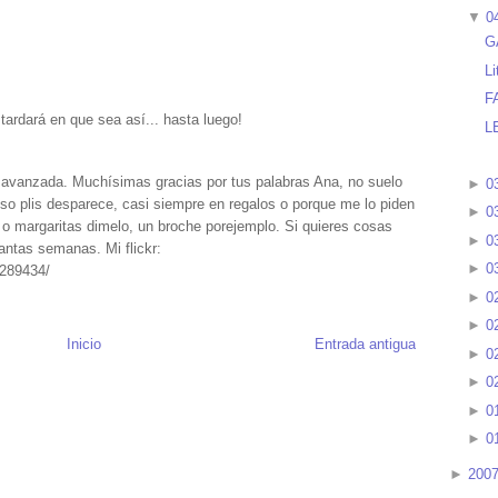
▼
0
G
Li
F
 tardará en que sea así... hasta luego!
L
a avanzada. Muchísimas gracias por tus palabras Ana, no suelo
►
0
o plis desparece, casi siempre en regalos o porque me lo piden
►
0
 o margaritas dimelo, un broche porejemplo. Si quieres cosas
►
0
ntas semanas. Mi flickr:
►
0
1289434/
►
0
►
0
Inicio
Entrada antigua
►
0
►
0
►
0
►
0
►
200