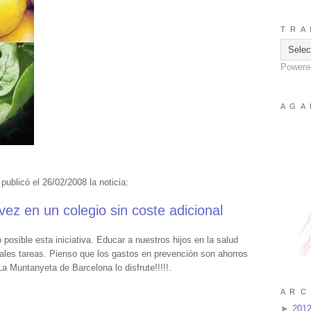
T R A 
Powere
A G A 
publicó el 26/02/2008 la noticia:
ez en un colegio sin coste adicional
osible esta iniciativa. Educar a nuestros hijos en la salud
ales tareas. Pienso que los gastos en prevención son ahorros
La Muntanyeta de Barcelona lo disfrute!!!!!.
A R C 
►
201