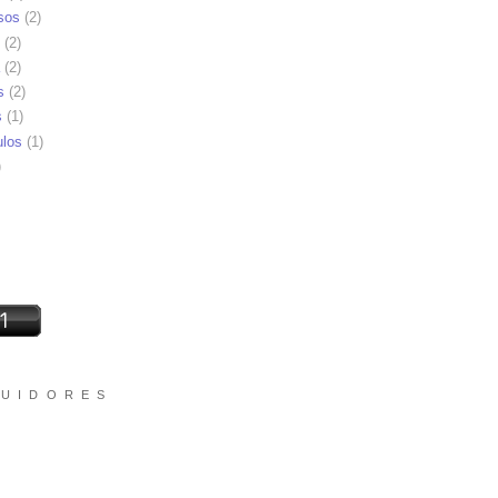
sos
(2)
(2)
(2)
s
(2)
s
(1)
ulos
(1)
)
 U I D O R E S