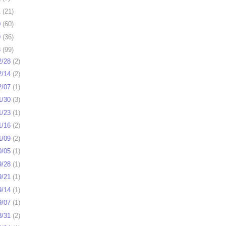
1
(
21
)
0
(
60
)
9
(
36
)
8
(
99
)
2/28
(
2
)
2/14
(
2
)
2/07
(
1
)
1/30
(
3
)
1/23
(
1
)
1/16
(
2
)
1/09
(
2
)
0/05
(
1
)
9/28
(
1
)
9/21
(
1
)
9/14
(
1
)
9/07
(
1
)
8/31
(
2
)