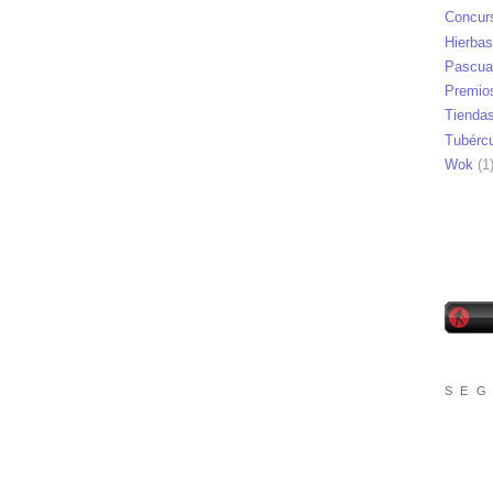
Concur
Hierbas
Pascua
Premio
Tienda
Tubérc
Wok
(1
S E G