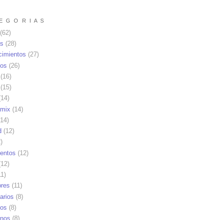
E G O R I A S
(62)
as
(28)
cimientos
(27)
os
(26)
(16)
(15)
14)
mix
(14)
14)
d
(12)
)
ientos
(12)
12)
1)
res
(11)
arios
(8)
vos
(8)
nos
(8)