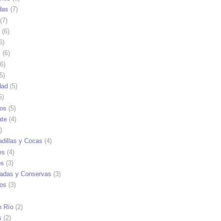
das
(7)
(7)
(6)
6)
s
(6)
6)
5)
dad
(5)
5)
tos
(5)
ate
(4)
)
dillas y Cocas
(4)
es
(4)
os
(3)
adas y Conservas
(3)
ios
(3)
n Río
(2)
s
(2)