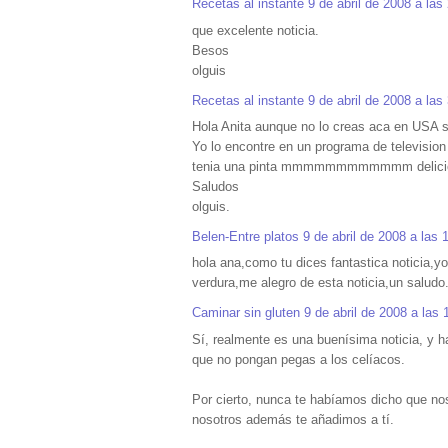
Recetas al instante
9 de abril de 2008 a las
que excelente noticia.
Besos
olguis
Recetas al instante
9 de abril de 2008 a las
Hola Anita aunque no lo creas aca en USA 
Yo lo encontre en un programa de television 
tenia una pinta mmmmmmmmmmmm deliciosa 
Saludos
olguis.
Belen-Entre platos
9 de abril de 2008 a las 
hola ana,como tu dices fantastica noticia,yo
verdura,me alegro de esta noticia,un saludo
Caminar sin gluten
9 de abril de 2008 a las 
Sí, realmente es una buenísima noticia, y h
que no pongan pegas a los celíacos.
Por cierto, nunca te habíamos dicho que nos
nosotros además te añadimos a tí.