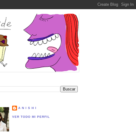
A N I S H I
VER TODO MI PERFIL