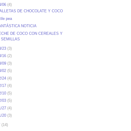
4/06
(
4
)
ALLETAS DE CHOCOLATE Y COCO
ttle pea
ANTÁSTICA NOTICIA
ECHE DE COCO CON CEREALES Y
SEMILLAS
3/23
(
3
)
3/16
(
2
)
3/09
(
3
)
3/02
(
5
)
2/24
(
4
)
2/17
(
4
)
2/10
(
5
)
2/03
(
5
)
1/27
(
4
)
1/20
(
3
)
7
(
14
)