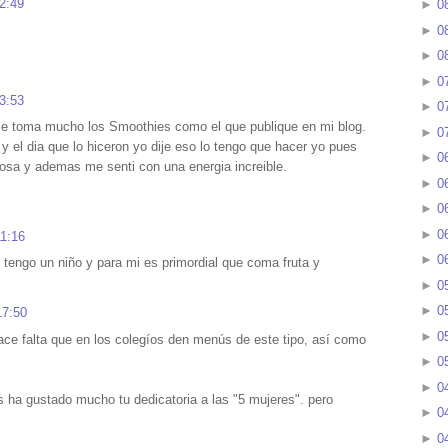
 2:49
►
0
►
0
►
0
►
0
 3:53
►
0
se toma mucho los Smoothies como el que publique en mi blog.
►
0
y el dia que lo hiceron yo dije eso lo tengo que hacer yo pues
►
0
y ademas me senti con una energia increible.
►
0
►
0
►
0
11:16
►
0
 tengo un niño y para mi es primordial que coma fruta y
.
►
0
►
0
17:50
►
0
ace falta que en los colegíos den menús de este tipo, así como
►
0
►
0
 ha gustado mucho tu dedicatoria a las "5 mujeres". pero
►
0
►
0