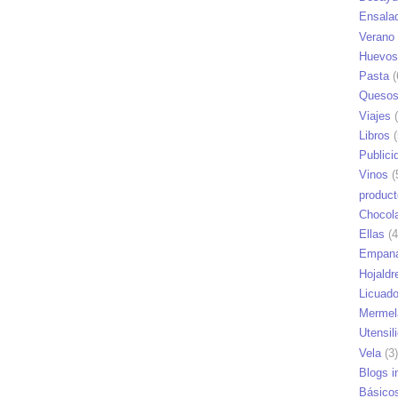
Ensala
Verano
Huevos
Pasta
(
Queso
Viajes
(
Libros
(
Publici
Vinos
(
produc
Chocol
Ellas
(4
Empana
Hojaldr
Licuad
Mermel
Utensil
Vela
(3)
Blogs i
Básico