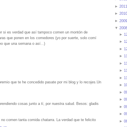
►
201
►
201
►
200
▼
200
ver si es verdad que así tampoco comen un montón de
►
1
aras que ponen en los comedores (yo por suerte, solo comí
►
1
eo que una semana o así...)
►
1
►
1
►
1
►
1
►
1
remio que te he concedido pasate por mi blog y lo recojes.Un
►
1
►
0
►
0
prendiendo cosas junto a tí, por nuestra salud. Besos: gladis
►
0
►
0
s no comen tanta comida chatarra. La verdad que te felicito
►
0