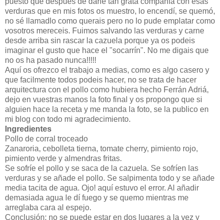
puesto que después de darle tan grata compañía con esas
verduras que en mis fotos os muestro, lo encendí, se quemó,
no sé llamadlo como querais pero no lo pude emplatar como
vosotros mereceis. Fuimos salvando las verduras y carne
desde arriba sin rascar la cazuela porque ya os podeis
imaginar el gusto que hace el "socarrín". No me digais que
no os ha pasado nunca!!!!!
Aquí os ofrezco el trabajo a medias, como es algo casero y
que facilmente todos podeis hacer, no se trata de hacer
arquitectura con el pollo como hubiera hecho Ferrán Adriá,
dejo en vuestras manos la foto final y os propongo que si
alguien hace la receta y me manda la foto, se la publico en
mi blog con todo mi agradecimiento.
Ingredientes
Pollo de corral troceado
Zanaroria, cebolleta tierna, tomate cherry, pimiento rojo,
pimiento verde y almendras fritas.
Se sofríe el pollo y se saca de la cazuela. Se sofríen las
verduras y se añade el pollo. Se salpimenta todo y se añade
media tacita de agua. Ojo! aquí estuvo el error. Al añadir
demasiada agua le dí fuego y se quemo mientras me
arreglaba cara al espejo.
Conclusión: no se puede estar en dos lugares a la vez y