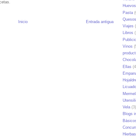
cetas.
Huevos
Pasta
(
Queso
Inicio
Entrada antigua
Viajes
(
Libros
(
Publici
Vinos
(
produc
Chocol
Ellas
(4
Empana
Hojaldr
Licuad
Mermel
Utensil
Vela
(3)
Blogs i
Básico
Concur
Hierbas