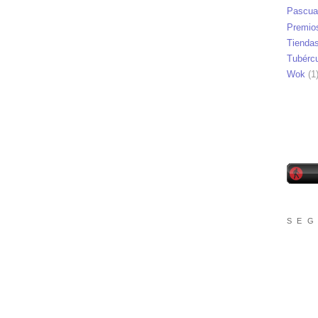
Pascua
Premio
Tienda
Tubérc
Wok
(1
S E G