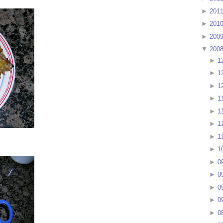
►
201
►
201
►
200
▼
200
►
1
►
1
►
1
►
1
►
1
►
1
►
1
►
1
►
0
►
0
►
0
►
0
►
0