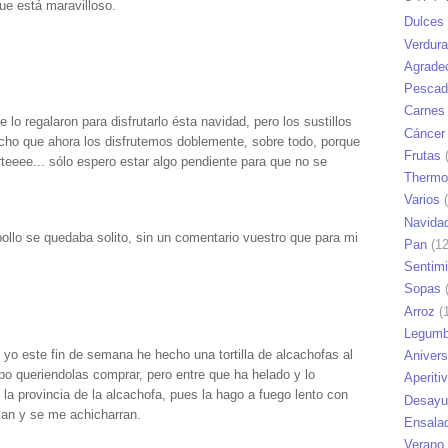
ue está maravilloso.
Dulces
Verdur
Agrade
Pescad
Carnes
 lo regalaron para disfrutarlo ésta navidad, pero los sustillos
Cáncer
cho que ahora los disfrutemos doblemente, sobre todo, porque
Frutas
(
teeee... sólo espero estar algo pendiente para que no se
Thermo
Varios
(
Navida
ollo se quedaba solito, sin un comentario vuestro que para mi
Pan
(12
Sentim
Sopas
(
Arroz
(1
Legumb
es yo este fin de semana he hecho una tortilla de alcachofas al
Anivers
po queriendolas comprar, pero entre que ha helado y lo
Aperiti
la provincia de la alcachofa, pues la hago a fuego lento con
Desayu
 van y se me achicharran.
Ensala
Verano