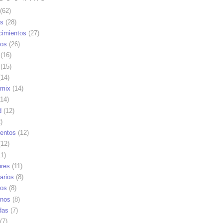
(62)
as
(28)
cimientos
(27)
os
(26)
(16)
(15)
14)
mix
(14)
14)
d
(12)
)
ientos
(12)
12)
1)
res
(11)
arios
(8)
vos
(8)
nos
(8)
das
(7)
(7)