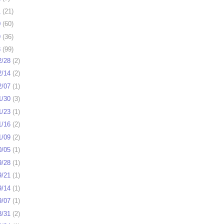
1
(
21
)
0
(
60
)
9
(
36
)
8
(
99
)
2/28
(
2
)
2/14
(
2
)
2/07
(
1
)
1/30
(
3
)
1/23
(
1
)
1/16
(
2
)
1/09
(
2
)
0/05
(
1
)
9/28
(
1
)
9/21
(
1
)
9/14
(
1
)
9/07
(
1
)
8/31
(
2
)