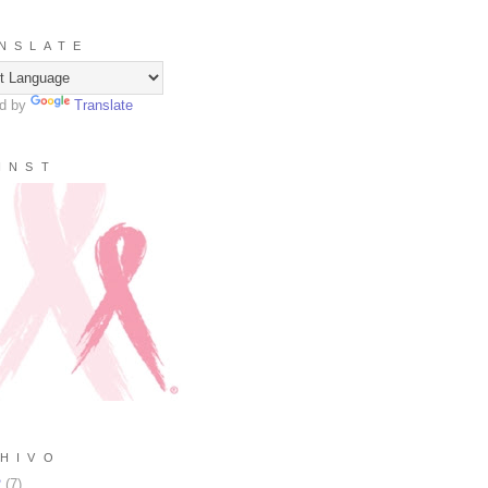
N S L A T E
d by
Translate
I N S T
H I V O
2
(
7
)