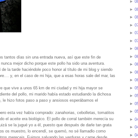
►
0
►
0
►
0
►
0
►
0
►
0
►
0
►
0
 tantos días sin una entrada nueva, así que este fin de
nunca mejor dicho porque este pollo ha sido una aventura.
►
0
de la tarde haciéndole poco honor al título de mi blog y siendo
►
0
.... y, en el caso de mi hija, que a esas horas sale del mar, las
►
0
►
0
 que vive a unos 65 km de mi ciudad y mi hija mayor se
ente del pollo, mi marido había estado estudiando la dichosa
►
0
, le hizo fotos paso a paso y ansiosos esperábamos el
►
0
►
0
pero esta vez había comprado: zanahorias, cebolletas, tomatitos
do el aceite era biológico. El pollo de corral también merecía su
►
0
zá se la jugué yo a él, puesto que después de darle tan grata
►
0
os os muestro, lo encendí, se quemó, no sé llamadlo como
►
0
otros mereceis. Fuimos salvando las verduras y carne desde