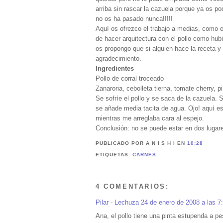
arriba sin rascar la cazuela porque ya os po
no os ha pasado nunca!!!!!
Aquí os ofrezco el trabajo a medias, como e
de hacer arquitectura con el pollo como hubi
os propongo que si alguien hace la receta y
agradecimiento.
Ingredientes
Pollo de corral troceado
Zanaroria, cebolleta tierna, tomate cherry, p
Se sofríe el pollo y se saca de la cazuela. 
se añade media tacita de agua. Ojo! aquí es
mientras me arreglaba cara al espejo.
Conclusión: no se puede estar en dos lugare
PUBLICADO POR A N I S H I
EN
10:28
ETIQUETAS:
CARNES
4 COMENTARIOS:
Pilar - Lechuza
24 de enero de 2008 a las 7
Ana, el pollo tiene una pinta estupenda a p