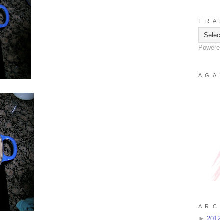
T R A 
Powere
A G A 
A R C 
►
201