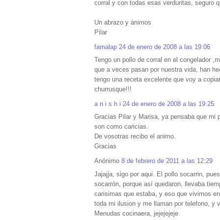
corral y con todas esas verduritas, seguro q
Un abrazo y ánimos
Pilar
famalap
24 de enero de 2008 a las 19:06
Tengo un pollo de corral en el congelador ,me
que a veces pasan por nuestra vida, han he
tengo una receta excelente que voy a copiar
churrusque!!!
a n i s h i
24 de enero de 2008 a las 19:25
Gracias Pilar y Marisa, ya pensaba que mi p
son como caricias.
De vosotras recibo el animo.
Gracias
Anónimo
8 de febrero de 2011 a las 12:29
Jajajja, sigo por aqui. El pollo socarrin, pu
socarrón, porque así quedaron, llevaba tiem
carisimas que estaba, y eso que vivimos en 
toda mi ilusion y me llaman por telefono, y
Menudas cocinaera, jejejejeje.