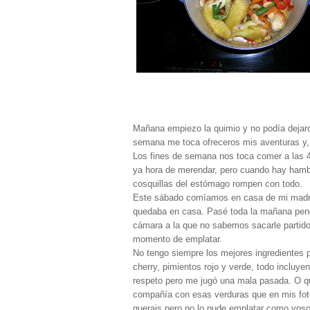
Mañana empiezo la quimio y no podía dejaros
semana me toca ofreceros mis aventuras y, 
Los fines de semana nos toca comer a las 4 
ya hora de merendar, pero cuando hay hambre
cosquillas del estómago rompen con todo.
Este sábado comíamos en casa de mi madre
quedaba en casa. Pasé toda la mañana pendi
cámara a la que no sabemos sacarle partido
momento de emplatar.
No tengo siempre los mejores ingredientes 
cherry, pimientos rojo y verde, todo incluyen
respeto pero me jugó una mala pasada. O qui
compañía con esas verduras que en mis fot
querais pero no lo pude emplatar como vos