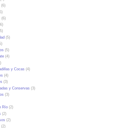
(6)
6)
s
(6)
6)
5)
dad
(5)
5)
tos
(5)
ate
(4)
)
dillas y Cocas
(4)
es
(4)
os
(3)
adas y Conservas
(3)
ios
(3)
n Río
(2)
s
(2)
sos
(2)
(2)