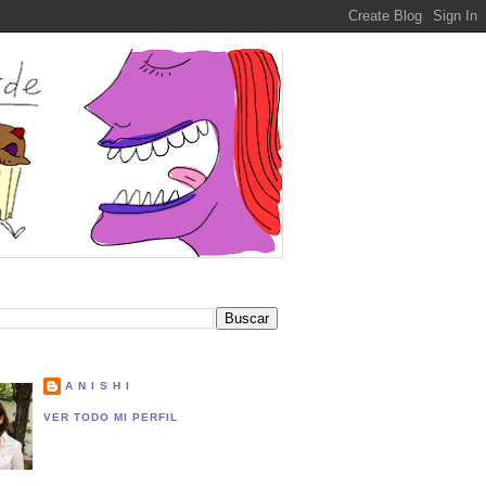
A N I S H I
VER TODO MI PERFIL