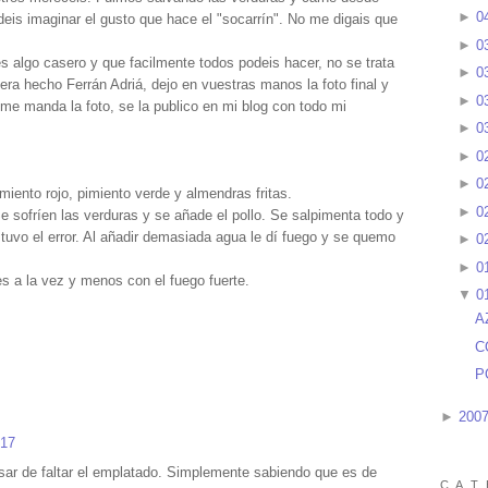
►
0
deis imaginar el gusto que hace el "socarrín". No me digais que
►
0
s algo casero y que facilmente todos podeis hacer, no se trata
►
0
era hecho Ferrán Adriá, dejo en vuestras manos la foto final y
►
0
 me manda la foto, se la publico en mi blog con todo mi
►
0
►
0
►
0
imiento rojo, pimiento verde y almendras fritas.
►
0
Se sofríen las verduras y se añade el pollo. Se salpimenta todo y
tuvo el error. Al añadir demasiada agua le dí fuego y se quemo
►
0
►
0
s a la vez y menos con el fuego fuerte.
▼
0
A
C
P
►
200
:17
esar de faltar el emplatado. Simplemente sabiendo que es de
C A T 