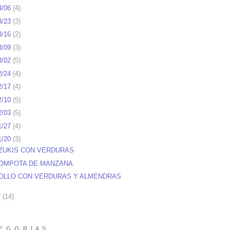
4/06
(
4
)
3/23
(
3
)
3/16
(
2
)
3/09
(
3
)
3/02
(
5
)
2/24
(
4
)
2/17
(
4
)
2/10
(
5
)
2/03
(
5
)
1/27
(
4
)
1/20
(
3
)
ZUKIS CON VERDURAS
OMPOTA DE MANZANA
OLLO CON VERDURAS Y ALMENDRAS
7
(
14
)
E G O R I A S