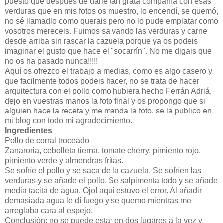
puesto que después de darle tan grata compañía con esas
verduras que en mis fotos os muestro, lo encendí, se quemó,
no sé llamadlo como querais pero no lo pude emplatar como
vosotros mereceis. Fuimos salvando las verduras y carne
desde arriba sin rascar la cazuela porque ya os podeis
imaginar el gusto que hace el "socarrín". No me digais que
no os ha pasado nunca!!!!!
Aquí os ofrezco el trabajo a medias, como es algo casero y
que facilmente todos podeis hacer, no se trata de hacer
arquitectura con el pollo como hubiera hecho Ferrán Adriá,
dejo en vuestras manos la foto final y os propongo que si
alguien hace la receta y me manda la foto, se la publico en
mi blog con todo mi agradecimiento.
Ingredientes
Pollo de corral troceado
Zanaroria, cebolleta tierna, tomate cherry, pimiento rojo,
pimiento verde y almendras fritas.
Se sofríe el pollo y se saca de la cazuela. Se sofríen las
verduras y se añade el pollo. Se salpimenta todo y se añade
media tacita de agua. Ojo! aquí estuvo el error. Al añadir
demasiada agua le dí fuego y se quemo mientras me
arreglaba cara al espejo.
Conclusión: no se puede estar en dos lugares a la vez y