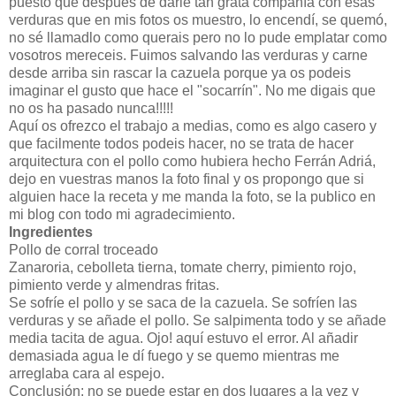
puesto que después de darle tan grata compañía con esas
verduras que en mis fotos os muestro, lo encendí, se quemó,
no sé llamadlo como querais pero no lo pude emplatar como
vosotros mereceis. Fuimos salvando las verduras y carne
desde arriba sin rascar la cazuela porque ya os podeis
imaginar el gusto que hace el "socarrín". No me digais que
no os ha pasado nunca!!!!!
Aquí os ofrezco el trabajo a medias, como es algo casero y
que facilmente todos podeis hacer, no se trata de hacer
arquitectura con el pollo como hubiera hecho Ferrán Adriá,
dejo en vuestras manos la foto final y os propongo que si
alguien hace la receta y me manda la foto, se la publico en
mi blog con todo mi agradecimiento.
Ingredientes
Pollo de corral troceado
Zanaroria, cebolleta tierna, tomate cherry, pimiento rojo,
pimiento verde y almendras fritas.
Se sofríe el pollo y se saca de la cazuela. Se sofríen las
verduras y se añade el pollo. Se salpimenta todo y se añade
media tacita de agua. Ojo! aquí estuvo el error. Al añadir
demasiada agua le dí fuego y se quemo mientras me
arreglaba cara al espejo.
Conclusión: no se puede estar en dos lugares a la vez y