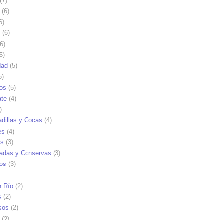
(7)
(6)
6)
s
(6)
6)
5)
dad
(5)
5)
tos
(5)
ate
(4)
)
dillas y Cocas
(4)
es
(4)
os
(3)
adas y Conservas
(3)
ios
(3)
n Río
(2)
s
(2)
sos
(2)
(2)