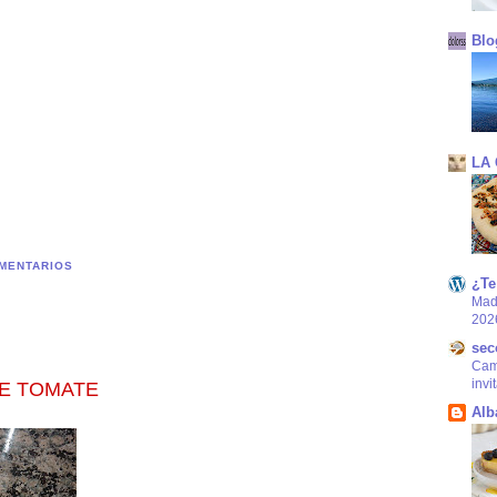
Blo
LA
MENTARIOS
¿Te
Mad
202
sec
Came
invi
E TOMATE
Alb