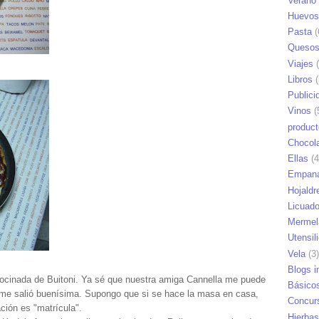
Verano
Huevos
Pasta
(
Queso
Viajes
(
Libros
(
Publici
Vinos
(
produc
Chocol
Ellas
(4
Empana
Hojaldr
Licuad
Mermel
Utensil
Vela
(3)
Blogs i
cocinada de Buitoni. Ya sé que nuestra amiga Cannella me puede
Básico
 me salió buenísima. Supongo que si se hace la masa en casa,
Concur
ión es "matrícula".
Hierbas