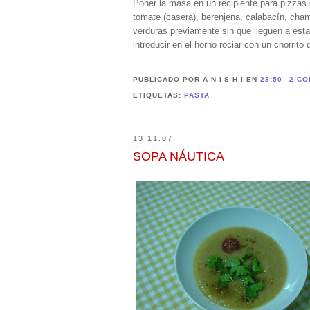
Poner la masa en un recipiente para pizzas 
tomate (casera), berenjena, calabacín, cham
verduras previamente sin que lleguen a est
introducir en el horno rociar con un chorrito 
PUBLICADO POR A N I S H I
EN
23:50
2 CO
ETIQUETAS:
PASTA
13.11.07
SOPA NÁUTICA