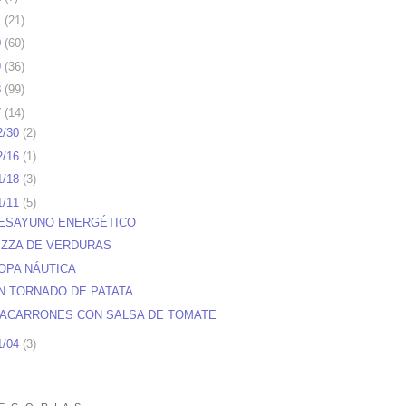
1
(
21
)
0
(
60
)
9
(
36
)
8
(
99
)
7
(
14
)
2/30
(
2
)
2/16
(
1
)
1/18
(
3
)
1/11
(
5
)
ESAYUNO ENERGÉTICO
IZZA DE VERDURAS
OPA NÁUTICA
N TORNADO DE PATATA
ACARRONES CON SALSA DE TOMATE
1/04
(
3
)