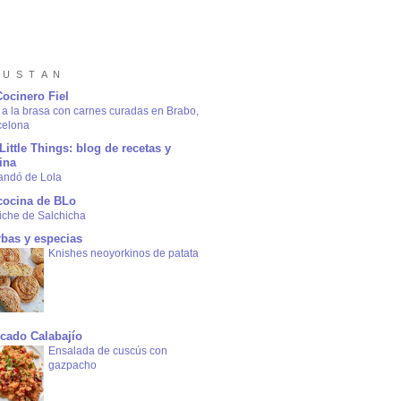
 U S T A N
Cocinero Fiel
a la brasa con carnes curadas en Brabo,
celona
Little Things: blog de recetas y
ina
andó de Lola
cocina de BLo
iche de Salchicha
rbas y especias
Knishes neoyorkinos de patata
cado Calabajío
Ensalada de cuscús con
gazpacho