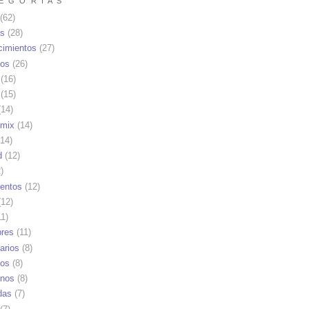
E G O R I A S
(62)
as
(28)
cimientos
(27)
os
(26)
(16)
(15)
14)
mix
(14)
14)
d
(12)
)
ientos
(12)
12)
1)
res
(11)
arios
(8)
vos
(8)
nos
(8)
das
(7)