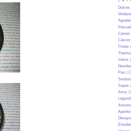
C A T 
Dulces
Verdur
Agrade
Pescad
Carnes
Cáncer
Frutas
(
Thermo
Varios
(
Navida
Pan
(12
Sentim
Sopas
(
Arroz
(1
Legumb
Anivers
Aperiti
Desayu
Ensala