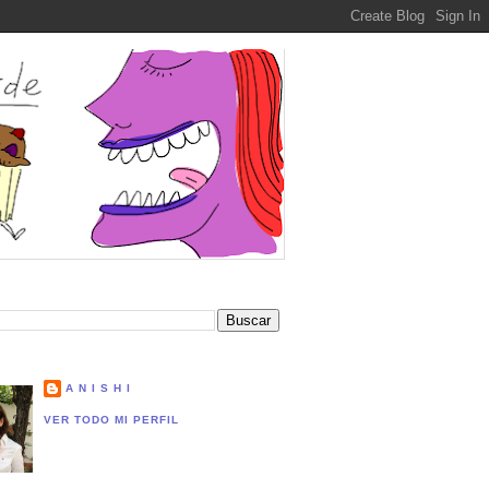
A N I S H I
VER TODO MI PERFIL