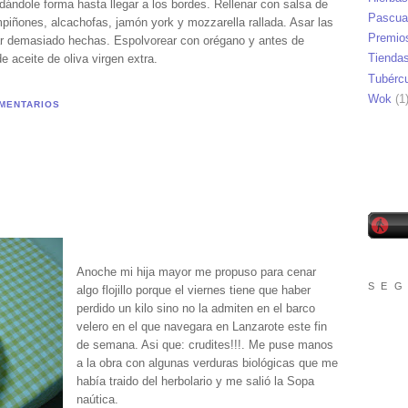
dándole forma hasta llegar a los bordes. Rellenar con salsa de
Pascua
piñones, alcachofas, jamón york y mozzarella rallada. Asar las
Premio
ar demasiado hechas. Espolvorear con orégano y antes de
Tienda
de aceite de oliva virgen extra.
Tubérc
Wok
(1
MENTARIOS
Anoche mi hija mayor me propuso para cenar
S E G
algo flojillo porque el viernes tiene que haber
perdido un kilo sino no la admiten en el barco
velero en el que navegara en Lanzarote este fin
de semana. Asi que: crudites!!!. Me puse manos
a la obra con algunas verduras biológicas que me
había traido del herbolario y me salió la Sopa
naútica.