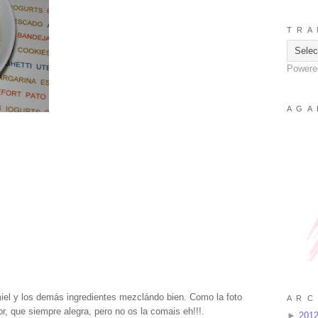
T R A 
Powere
A G A 
 miel y los demás ingredientes mezclándo bien. Como la foto
A R C 
, que siempre alegra, pero no os la comais eh!!!.
►
201