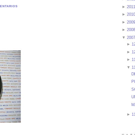
►
201
ENTARIOS
►
201
►
200
►
200
▼
200
►
1
►
1
►
1
▼
1
D
P
S
U
M
►
1