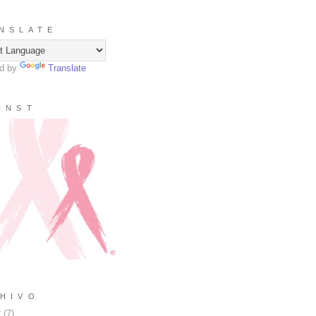
N S L A T E
d by
Translate
I N S T
H I V O
2
(
7
)