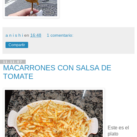
a n i s h i
en
16:48
1 comentario:
Compartir
11.11.07
MACARRONES CON SALSA DE
TOMATE
Este es el
plato