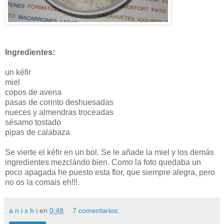
Ingredientes:
un kéfir
miel
copos de avena
pasas de corinto deshuesadas
nueces y almendras troceadas
sésamo tostado
pipas de calabaza
Se vierte el kéfir en un bol. Se le añade la miel y los demás
ingredientes mezclándo bien. Como la foto quedaba un
poco apagada he puesto esta flor, que siempre alegra, pero
no os la comais eh!!!.
a n i s h i
en
0:48
7 comentarios: