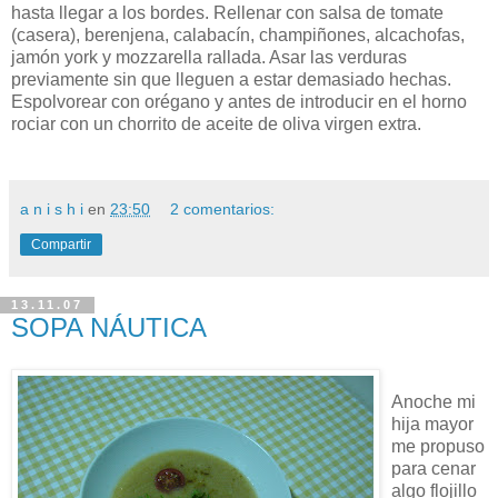
hasta llegar a los bordes. Rellenar con salsa de tomate
(casera), berenjena, calabacín, champiñones, alcachofas,
jamón york y mozzarella rallada. Asar las verduras
previamente sin que lleguen a estar demasiado hechas.
Espolvorear con orégano y antes de introducir en el horno
rociar con un chorrito de aceite de oliva virgen extra.
a n i s h i
en
23:50
2 comentarios:
Compartir
13.11.07
SOPA NÁUTICA
Anoche mi
hija mayor
me propuso
para cenar
algo flojillo