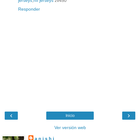
jerseys
,
nfl jerseys
zv450
Responder
‹
›
Inicio
Ver versión web
a n i s h i