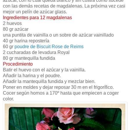
azúcar, con lo cual queda blanco y sin costra como sucede
con las demás recetas de magdalenas. La próxima vez casi
mejor un pelín de azúcar glass.
Ingredientes para 12 magdalenas
2 huevos
80 gr azúcar
una puntita de vainilla o un sobre de azúcar vainillado
40 gr harina repostería
60 gr
poudre de Biscuit Rose de Reims
2 cucharadas de levadura Royal
80 gr mantequilla fundida
Procedimiento
Batir el huevo con el azúcar y la vainilla.
Añadir la harina y el poudre.
Añadir la mantequilla fundida y mezclar bien.
Poner en moldes y dejar reposar 30 m en el frigorífico.
Cocer según hornos a 170º hasta que empiecen a coger
color.