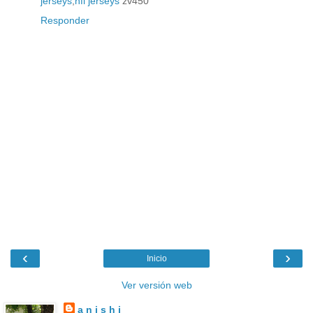
jerseys
,
nfl jerseys
zv450
Responder
‹
›
Inicio
Ver versión web
a n i s h i