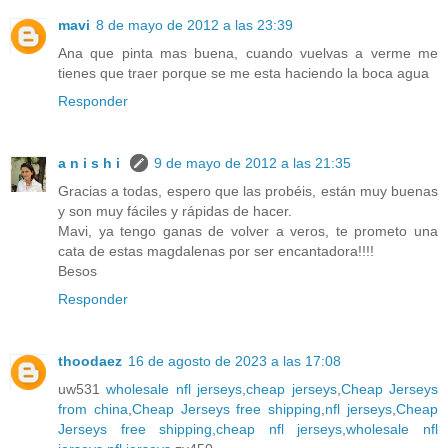
mavi
8 de mayo de 2012 a las 23:39
Ana que pinta mas buena, cuando vuelvas a verme me
tienes que traer porque se me esta haciendo la boca agua
Responder
a n i s h i
9 de mayo de 2012 a las 21:35
Gracias a todas, espero que las probéis, están muy buenas
y son muy fáciles y rápidas de hacer.
Mavi, ya tengo ganas de volver a veros, te prometo una
cata de estas magdalenas por ser encantadora!!!!
Besos
Responder
thoodaez
16 de agosto de 2023 a las 17:08
uw531
wholesale nfl jerseys
,
cheap jerseys
,
Cheap Jerseys
from china
,
Cheap Jerseys free shipping
,
nfl jerseys
,
Cheap
Jerseys free shipping
,
cheap nfl jerseys
,
wholesale nfl