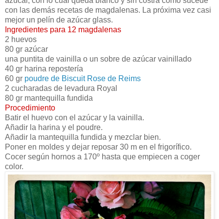
azúcar, con lo cual queda blanco y sin costra como sucede
con las demás recetas de magdalenas. La próxima vez casi
mejor un pelín de azúcar glass.
Ingredientes para 12 magdalenas
2 huevos
80 gr azúcar
una puntita de vainilla o un sobre de azúcar vainillado
40 gr harina repostería
60 gr
poudre de Biscuit Rose de Reims
2 cucharadas de levadura Royal
80 gr mantequilla fundida
Procedimiento
Batir el huevo con el azúcar y la vainilla.
Añadir la harina y el poudre.
Añadir la mantequilla fundida y mezclar bien.
Poner en moldes y dejar reposar 30 m en el frigorífico.
Cocer según hornos a 170º hasta que empiecen a coger
color.