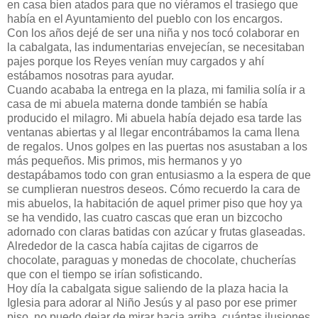
en casa bien atados para que no viéramos el trasiego que
había en el Ayuntamiento del pueblo con los encargos.
Con los años dejé de ser una niña y nos tocó colaborar en
la cabalgata, las indumentarias envejecían, se necesitaban
pajes porque los Reyes venían muy cargados y ahí
estábamos nosotras para ayudar.
Cuando acababa la entrega en la plaza, mi familia solía ir a
casa de mi abuela materna donde también se había
producido el milagro. Mi abuela había dejado esa tarde las
ventanas abiertas y al llegar encontrábamos la cama llena
de regalos. Unos golpes en las puertas nos asustaban a los
más pequeños. Mis primos, mis hermanos y yo
destapábamos todo con gran entusiasmo a la espera de que
se cumplieran nuestros deseos. Cómo recuerdo la cara de
mis abuelos, la habitación de aquel primer piso que hoy ya
se ha vendido, las cuatro cascas que eran un bizcocho
adornado con claras batidas con azúcar y frutas glaseadas.
Alrededor de la casca había cajitas de cigarros de
chocolate, paraguas y monedas de chocolate, chucherías
que con el tiempo se irían sofisticando.
Hoy día la cabalgata sigue saliendo de la plaza hacia la
Iglesia para adorar al Niño Jesús y al paso por ese primer
piso, no puedo dejar de mirar hacia arriba, cuántas ilusiones