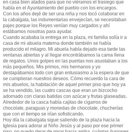
en casa bien atados para que no viéramos el trasiego que
había en el Ayuntamiento del pueblo con los encargos.
Con los años dejé de ser una niña y nos tocó colaborar en
la cabalgata, las indumentarias envejecían, se necesitaban
pajes porque los Reyes venían muy cargados y ahí
estábamos nosotras para ayudar.
Cuando acababa la entrega en la plaza, mi familia solía ir a
casa de mi abuela materna donde también se había
producido el milagro. Mi abuela había dejado esa tarde las
ventanas abiertas y al llegar encontrábamos la cama llena
de regalos. Unos golpes en las puertas nos asustaban a los
más pequeños. Mis primos, mis hermanos y yo
destapábamos todo con gran entusiasmo a la espera de que
se cumplieran nuestros deseos. Cómo recuerdo la cara de
mis abuelos, la habitación de aquel primer piso que hoy ya
se ha vendido, las cuatro cascas que eran un bizcocho
adornado con claras batidas con azúcar y frutas glaseadas.
Alrededor de la casca había cajitas de cigarros de
chocolate, paraguas y monedas de chocolate, chucherías
que con el tiempo se irían sofisticando.
Hoy día la cabalgata sigue saliendo de la plaza hacia la
Iglesia para adorar al Niño Jesús y al paso por ese primer
piso, no puedo dejar de mirar hacia arriba, cuántas ilusiones