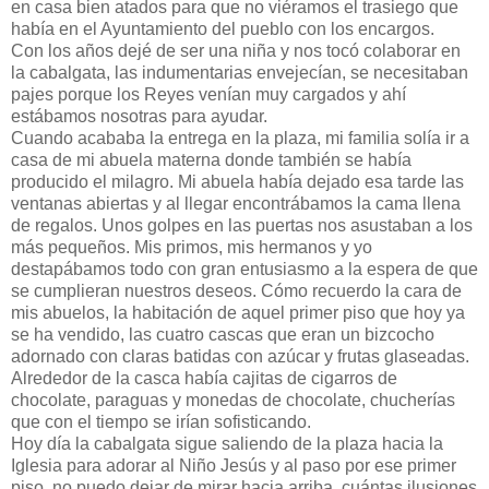
en casa bien atados para que no viéramos el trasiego que
había en el Ayuntamiento del pueblo con los encargos.
Con los años dejé de ser una niña y nos tocó colaborar en
la cabalgata, las indumentarias envejecían, se necesitaban
pajes porque los Reyes venían muy cargados y ahí
estábamos nosotras para ayudar.
Cuando acababa la entrega en la plaza, mi familia solía ir a
casa de mi abuela materna donde también se había
producido el milagro. Mi abuela había dejado esa tarde las
ventanas abiertas y al llegar encontrábamos la cama llena
de regalos. Unos golpes en las puertas nos asustaban a los
más pequeños. Mis primos, mis hermanos y yo
destapábamos todo con gran entusiasmo a la espera de que
se cumplieran nuestros deseos. Cómo recuerdo la cara de
mis abuelos, la habitación de aquel primer piso que hoy ya
se ha vendido, las cuatro cascas que eran un bizcocho
adornado con claras batidas con azúcar y frutas glaseadas.
Alrededor de la casca había cajitas de cigarros de
chocolate, paraguas y monedas de chocolate, chucherías
que con el tiempo se irían sofisticando.
Hoy día la cabalgata sigue saliendo de la plaza hacia la
Iglesia para adorar al Niño Jesús y al paso por ese primer
piso, no puedo dejar de mirar hacia arriba, cuántas ilusiones