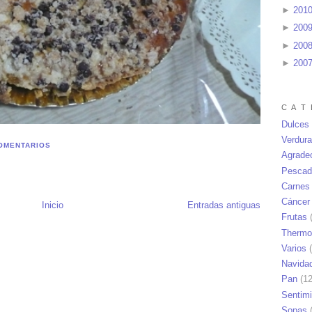
►
201
►
200
►
200
►
200
C A T 
Dulces
Verdur
OMENTARIOS
Agrade
Pescad
Carnes
Cáncer
Inicio
Entradas antiguas
Frutas
(
Thermo
Varios
(
Navida
Pan
(12
Sentim
Sopas
(