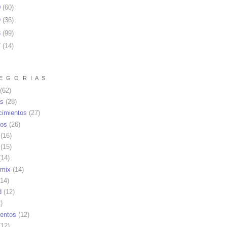
0
(
60
)
9
(
36
)
8
(
99
)
7
(
14
)
E G O R I A S
(62)
as
(28)
cimientos
(27)
os
(26)
(16)
(15)
14)
mix
(14)
14)
d
(12)
)
ientos
(12)
12)