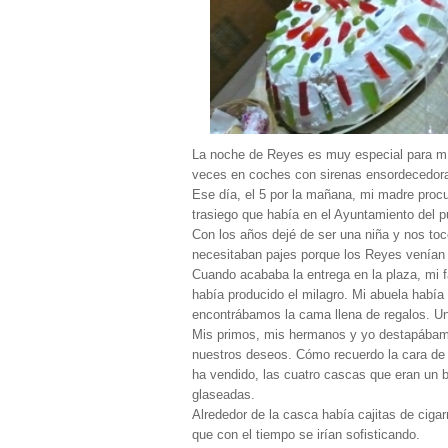
La noche de Reyes es muy especial para mí
veces en coches con sirenas ensordecedoras
Ese día, el 5 por la mañana, mi madre proc
trasiego que había en el Ayuntamiento del 
Con los años dejé de ser una niña y nos toc
necesitaban pajes porque los Reyes venían
Cuando acababa la entrega en la plaza, mi f
había producido el milagro. Mi abuela había 
encontrábamos la cama llena de regalos. U
Mis primos, mis hermanos y yo destapábamo
nuestros deseos. Cómo recuerdo la cara de 
ha vendido, las cuatro cascas que eran un 
glaseadas.
Alrededor de la casca había cajitas de cig
que con el tiempo se irían sofisticando.