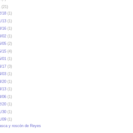
1
(
21
)
2/18
(
1
)
1/13
(
1
)
0/16
(
1
)
0/02
(
1
)
6/05
(
2
)
5/15
(
4
)
5/01
(
1
)
4/17
(
3
)
4/03
(
1
)
3/20
(
1
)
3/13
(
1
)
3/06
(
1
)
2/20
(
1
)
1/30
(
1
)
1/09
(
1
)
asca y roscón de Reyes