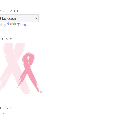
N S L A T E
d by
Translate
I N S T
H I V O
2
(
7
)