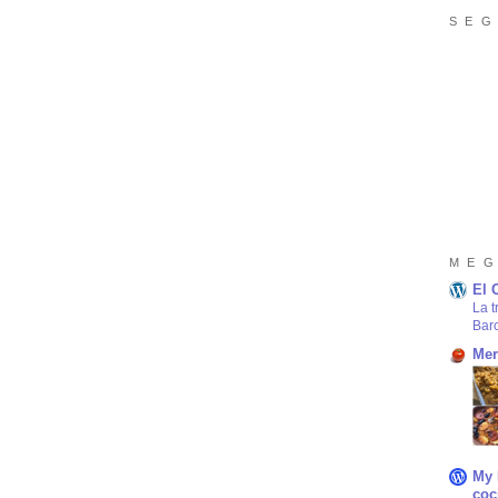
S E G
M E G
El 
La t
Bar
Mer
My 
coc