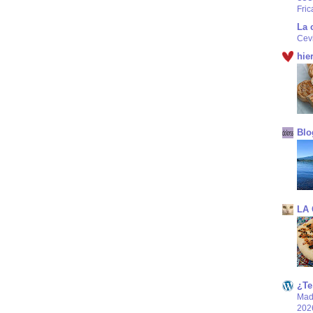
Fric
La 
Cev
hie
Blo
LA
¿Te
Mad
202