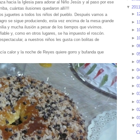
aza hacia la Iglesia para adorar al Niño Jesús y al paso por ese
▼
201
riba, cuántas ilusiones quedaron allí!!!
►
1
los juguetes a todos los niños del pueblo. Después vamos a
agro se sigue produciendo, esta vez encima de la mesa grande
►
1
ilia y mucha ilusión a pesar de los tiempos que vivimos.
►
1
able y, como en otros lugares, se ha impuesto el roscón.
►
1
espectacular, a nuestros niños les gusta con bolitas de
►
0
cía calor y la noche de Reyes quiere gorro y bufanda que
►
0
►
0
►
0
►
0
►
0
►
0
►
0
►
0
►
0
▼
0
C