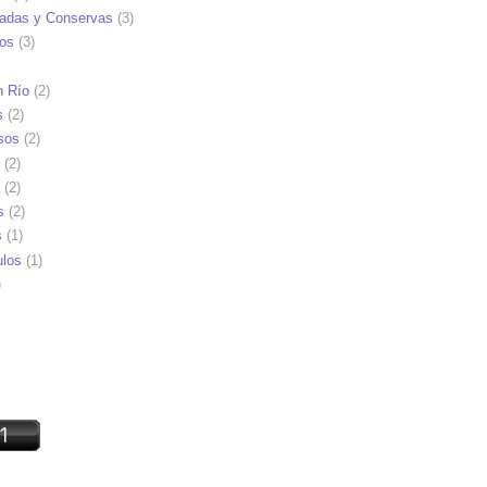
adas y Conservas
(3)
ios
(3)
n Río
(2)
s
(2)
sos
(2)
(2)
(2)
s
(2)
s
(1)
ulos
(1)
)