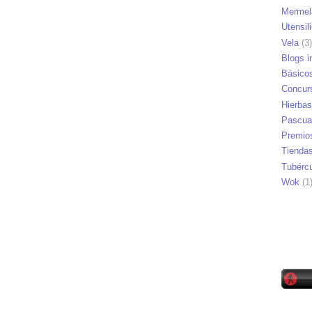
Mermel
Utensil
Vela
(3)
Blogs i
Básico
Concur
Hierbas
Pascua
Premio
Tienda
Tubérc
Wok
(1