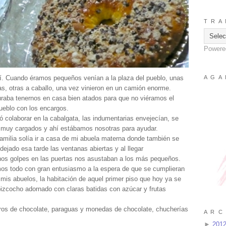
T R A 
Powere
. Cuando éramos pequeños venían a la plaza del pueblo, unas
A G A 
, otras a caballo, una vez vinieron en un camión enorme.
uraba tenernos en casa bien atados para que no viéramos el
pueblo con los encargos.
ó colaborar en la cabalgata, las indumentarias envejecían, se
 muy cargados y ahí estábamos nosotras para ayudar.
amilia solía ir a casa de mi abuela materna donde también se
dejado esa tarde las ventanas abiertas y al llegar
nos golpes en las puertas nos asustaban a los más pequeños.
s todo con gran entusiasmo a la espera de que se cumplieran
mis abuelos, la habitación de aquel primer piso que hoy ya se
bizcocho adornado con claras batidas con azúcar y frutas
arros de chocolate, paraguas y monedas de chocolate, chucherías
A R C 
►
201