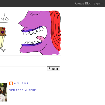
A N I S H I
VER TODO MI PERFIL