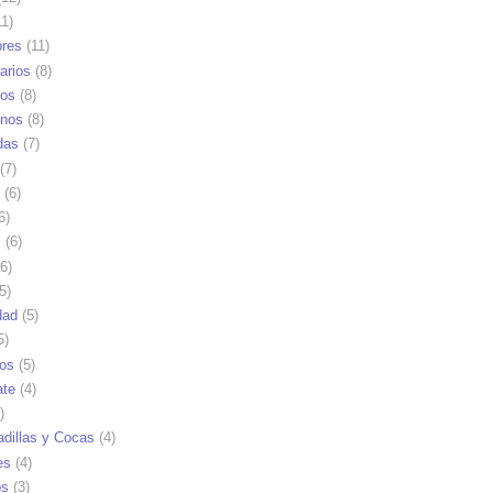
1)
res
(11)
arios
(8)
vos
(8)
nos
(8)
das
(7)
(7)
(6)
6)
s
(6)
6)
5)
dad
(5)
5)
tos
(5)
ate
(4)
)
dillas y Cocas
(4)
es
(4)
os
(3)