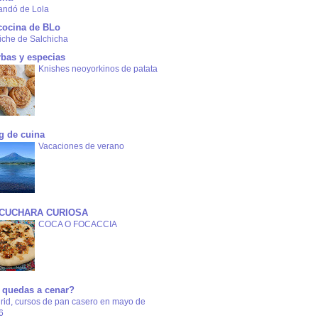
andó de Lola
cocina de BLo
iche de Salchicha
rbas y especias
Knishes neoyorkinos de patata
g de cuina
Vacaciones de verano
 CUCHARA CURIOSA
COCA O FOCACCIA
 quedas a cenar?
rid, cursos de pan casero en mayo de
6