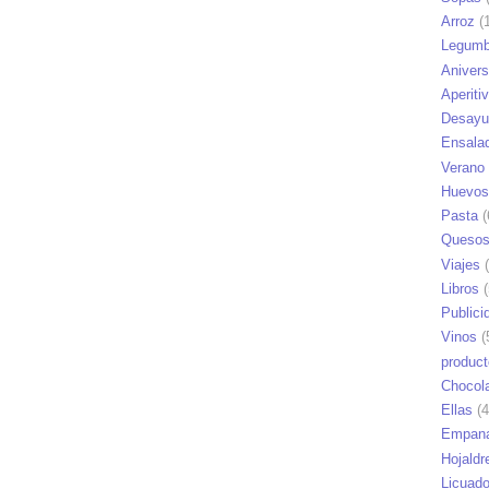
Arroz
(1
Legumb
Anivers
Aperiti
Desayu
Ensala
Verano
Huevos
Pasta
(
Queso
Viajes
(
Libros
(
Publici
Vinos
(
produc
Chocol
Ellas
(4
Empana
Hojaldr
Licuad