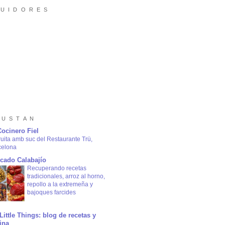
 U I D O R E S
 U S T A N
Cocinero Fiel
ruita amb suc del Restaurante Trü,
celona
cado Calabajío
Recuperando recetas
tradicionales, arroz al horno,
repollo a la extremeña y
bajoques farcides
Little Things: blog de recetas y
ina