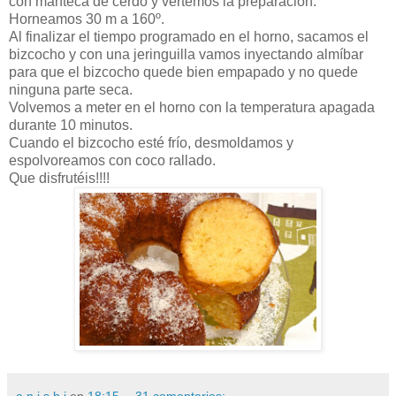
con manteca de cerdo y vertemos la preparación.
Horneamos 30 m a 160º.
Al finalizar el tiempo programado en el horno, sacamos el
bizcocho y con una jeringuilla vamos inyectando almíbar
para que el bizcocho quede bien empapado y no quede
ninguna parte seca.
Volvemos a meter en el horno con la temperatura apagada
durante 10 minutos.
Cuando el bizcocho esté frío, desmoldamos y
espolvoreamos con coco rallado.
Que disfrutéis!!!!
a n i s h i
en
18:15
31 comentarios: