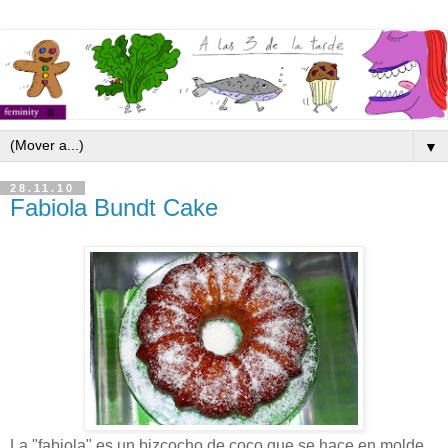
▼
28.11.10
Fabiola Bundt Cake
La "fabiola" es un bizcocho de coco que se hace en molde