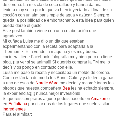
de corona. La mezcla de coco rallado y harina da una
textura muy seca por lo que va bien inyectado al final de su
cocción con un almíbar simple de agua y azúcar. Siempre
queda la posibilidad de emborracharlo, esta idea para quien
pueda darse el gusto.
Este post también viene con una colaboración que
agradezco.
Mi cuñada Luisa me dijo un día que estaban
experimentando con la receta para adaptarla a la
Thermomix. Ella vende la máquina y es muy buena
cocinera, tiene Facebook, fotografía muy bien pero no tiene
blog, ¡¡¡a ver si se anima!!! Si queréis comprar la TM me lo
decís y os pongo en contacto con ella.
Luisa me pasó la receta y necesitaba un molde de corona.
Como están tan de moda los Bundt Cake y ya le tenía ganas
a uno de esos de
Nordic
Ware
me decidí y recordé todos los
piropos que nuestra compañera
Bea
les ha echado siempre,
la experiencia:¡¡¡¡ nunca mejor inversión!!!
Si queréis compraros alguno podéis hacerlo en
Amazon
o
en
EnJuliana
por citar dos de los lugares que suelo visitar.
Ingredientes
Para el almíbar: