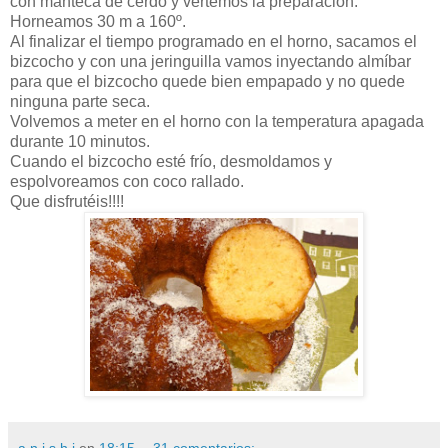
con manteca de cerdo y vertemos la preparación.
Horneamos 30 m a 160º.
Al finalizar el tiempo programado en el horno, sacamos el
bizcocho y con una jeringuilla vamos inyectando almíbar
para que el bizcocho quede bien empapado y no quede
ninguna parte seca.
Volvemos a meter en el horno con la temperatura apagada
durante 10 minutos.
Cuando el bizcocho esté frío, desmoldamos y
espolvoreamos con coco rallado.
Que disfrutéis!!!!
a n i s h i
en
18:15
31 comentarios: