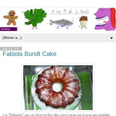
▼
28.11.10
Fabiola Bundt Cake
La "fabiola" es un bizcocho de coco que se hace en molde