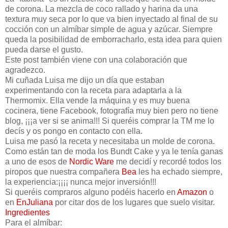
de corona. La mezcla de coco rallado y harina da una
textura muy seca por lo que va bien inyectado al final de su
cocción con un almíbar simple de agua y azúcar. Siempre
queda la posibilidad de emborracharlo, esta idea para quien
pueda darse el gusto.
Este post también viene con una colaboración que
agradezco.
Mi cuñada Luisa me dijo un día que estaban
experimentando con la receta para adaptarla a la
Thermomix. Ella vende la máquina y es muy buena
cocinera, tiene Facebook, fotografía muy bien pero no tiene
blog, ¡¡¡a ver si se anima!!! Si queréis comprar la TM me lo
decís y os pongo en contacto con ella.
Luisa me pasó la receta y necesitaba un molde de corona.
Como están tan de moda los Bundt Cake y ya le tenía ganas
a uno de esos de
Nordic
Ware
me decidí y recordé todos los
piropos que nuestra compañera
Bea
les ha echado siempre,
la experiencia:¡¡¡¡ nunca mejor inversión!!!
Si queréis compraros alguno podéis hacerlo en
Amazon
o
en
EnJuliana
por citar dos de los lugares que suelo visitar.
Ingredientes
Para el almíbar: