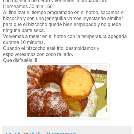
con manteca de cerdo y vertemos la preparación.
Horneamos 30 m a 160º.
Al finalizar el tiempo programado en el horno, sacamos el
bizcocho y con una jeringuilla vamos inyectando almíbar
para que el bizcocho quede bien empapado y no quede
ninguna parte seca.
Volvemos a meter en el horno con la temperatura apagada
durante 10 minutos.
Cuando el bizcocho esté frío, desmoldamos y
espolvoreamos con coco rallado.
Que disfrutéis!!!!
a n i s h i
en
18:15
31 comentarios: