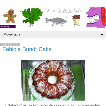
▼
28.11.10
Fabiola Bundt Cake
La "fabiola" es un bizcocho de coco que se hace en molde