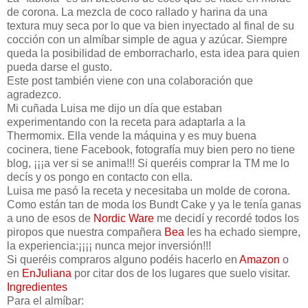
de corona. La mezcla de coco rallado y harina da una
textura muy seca por lo que va bien inyectado al final de su
cocción con un almíbar simple de agua y azúcar. Siempre
queda la posibilidad de emborracharlo, esta idea para quien
pueda darse el gusto.
Este post también viene con una colaboración que
agradezco.
Mi cuñada Luisa me dijo un día que estaban
experimentando con la receta para adaptarla a la
Thermomix. Ella vende la máquina y es muy buena
cocinera, tiene Facebook, fotografía muy bien pero no tiene
blog, ¡¡¡a ver si se anima!!! Si queréis comprar la TM me lo
decís y os pongo en contacto con ella.
Luisa me pasó la receta y necesitaba un molde de corona.
Como están tan de moda los Bundt Cake y ya le tenía ganas
a uno de esos de
Nordic
Ware
me decidí y recordé todos los
piropos que nuestra compañera
Bea
les ha echado siempre,
la experiencia:¡¡¡¡ nunca mejor inversión!!!
Si queréis compraros alguno podéis hacerlo en
Amazon
o
en
EnJuliana
por citar dos de los lugares que suelo visitar.
Ingredientes
Para el almíbar: