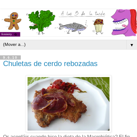
▼
9.6.10
Chuletas de cerdo rebozadas
Os acordáis cuando hice la dieta de la Macrobiótica? El fin