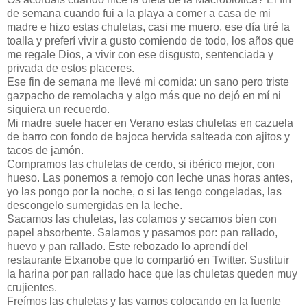
de semana cuando fui a la playa a comer a casa de mi
madre e hizo estas chuletas, casi me muero, ese día tiré la
toalla y preferí vivir a gusto comiendo de todo, los años que
me regale Dios, a vivir con ese disgusto, sentenciada y
privada de estos placeres.
Ese fin de semana me llevé mi comida: un sano pero triste
gazpacho de remolacha y algo más que no dejó en mí ni
siquiera un recuerdo.
Mi madre suele hacer en Verano estas chuletas en cazuela
de barro con fondo de bajoca hervida salteada con ajitos y
tacos de jamón.
Compramos las chuletas de cerdo, si ibérico mejor, con
hueso. Las ponemos a remojo con leche unas horas antes,
yo las pongo por la noche, o si las tengo congeladas, las
descongelo sumergidas en la leche.
Sacamos las chuletas, las colamos y secamos bien con
papel absorbente. Salamos y pasamos por: pan rallado,
huevo y pan rallado. Este rebozado lo aprendí del
restaurante Etxanobe que lo compartió en Twitter. Sustituir
la harina por pan rallado hace que las chuletas queden muy
crujientes.
Freímos las chuletas y las vamos colocando en la fuente