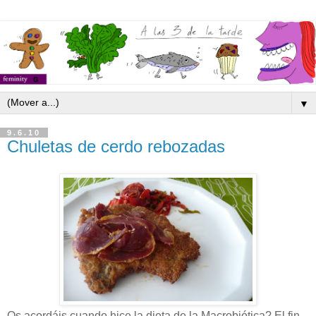
▼
9.6.10
Chuletas de cerdo rebozadas
Os acordáis cuando hice la dieta de la Macrobiótica? El fin