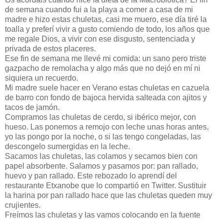
de semana cuando fui a la playa a comer a casa de mi
madre e hizo estas chuletas, casi me muero, ese día tiré la
toalla y preferí vivir a gusto comiendo de todo, los años que
me regale Dios, a vivir con ese disgusto, sentenciada y
privada de estos placeres.
Ese fin de semana me llevé mi comida: un sano pero triste
gazpacho de remolacha y algo más que no dejó en mí ni
siquiera un recuerdo.
Mi madre suele hacer en Verano estas chuletas en cazuela
de barro con fondo de bajoca hervida salteada con ajitos y
tacos de jamón.
Compramos las chuletas de cerdo, si ibérico mejor, con
hueso. Las ponemos a remojo con leche unas horas antes,
yo las pongo por la noche, o si las tengo congeladas, las
descongelo sumergidas en la leche.
Sacamos las chuletas, las colamos y secamos bien con
papel absorbente. Salamos y pasamos por: pan rallado,
huevo y pan rallado. Este rebozado lo aprendí del
restaurante Etxanobe que lo compartió en Twitter. Sustituir
la harina por pan rallado hace que las chuletas queden muy
crujientes.
Freímos las chuletas y las vamos colocando en la fuente