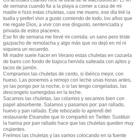
de semana cuando fui a la playa a comer a casa de mi
madre e hizo estas chuletas, casi me muero, ese día tiré la
toalla y preferí vivir a gusto comiendo de todo, los años que
me regale Dios, a vivir con ese disgusto, sentenciada y
privada de estos placeres.
Ese fin de semana me llevé mi comida: un sano pero triste
gazpacho de remolacha y algo más que no dejó en mí ni
siquiera un recuerdo.
Mi madre suele hacer en Verano estas chuletas en cazuela
de barro con fondo de bajoca hervida salteada con ajitos y
tacos de jamón.
Compramos las chuletas de cerdo, si ibérico mejor, con
hueso. Las ponemos a remojo con leche unas horas antes,
yo las pongo por la noche, o si las tengo congeladas, las
descongelo sumergidas en la leche.
Sacamos las chuletas, las colamos y secamos bien con
papel absorbente. Salamos y pasamos por: pan rallado,
huevo y pan rallado. Este rebozado lo aprendí del
restaurante Etxanobe que lo compartió en Twitter. Sustituir
la harina por pan rallado hace que las chuletas queden muy
crujientes.
Freímos las chuletas y las vamos colocando en la fuente