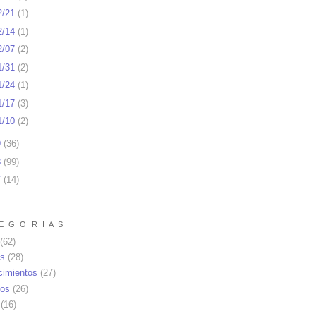
2/21
(
1
)
2/14
(
1
)
2/07
(
2
)
1/31
(
2
)
1/24
(
1
)
1/17
(
3
)
1/10
(
2
)
9
(
36
)
8
(
99
)
7
(
14
)
E G O R I A S
(62)
as
(28)
cimientos
(27)
os
(26)
(16)