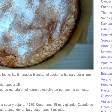
Cáncer
Frutas
(
Thermo
Varios
(
Navida
Pan
(12
Sentim
Sopas
(
Arroz
(1
Legumb
Anivers
Aperiti
Desayu
Ensala
 leche, las limonadas blancas, el aceite, la harina y por último
Verano
eja reposar 15 m.
Huevos
es de meterla en el horno se espolvorea por encima con esta
Pasta
(
Queso
Viajes
(
 la coca y bajar a tª 160. Cocer unos 25 m. vigilando. Cuando se
Libros
(
stra encender arriba y cocer unos 5 m. más.