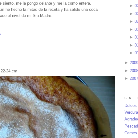
 me siento, me la pongo delante y me la como entera.
►
0
 he hecho la mitad de la receta y ha salido una coca
►
0
ado el nivel de mi Sra.Madre.
►
0
►
0
o
►
0
►
0
►
0
►
200
►
200
e 22-24 cm
►
200
C A T 
Dulces
Verdur
Agrade
Pescad
Carnes