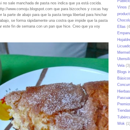
Publici
i no sale manchada de pasta nos indica que ya está cocida.
Vinos
(
http://www.comoju.blogspot.com que para bizcochos y cocas hay
produc
ner la parte de abajo para que la pasta tenga libertad para hinchar
Chocol
y abajo, se forma rápidamente una costra que impide que la pasta
r este fin de semana con un pan que hice. Creo que ya voy
Ellas
(4
Empana
Hojaldr
Licuad
Mermel
Utensil
Vela
(3)
Blogs i
Básico
Concur
Hierbas
Pascua
Premio
Tienda
Tubérc
Wok
(1