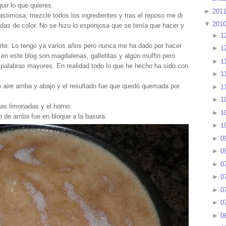
guir lo que quieres.
►
201
lastimosa, mezclé todos los ingredientes y tras el reposo me di
▼
201
das de color. No se hizo lo esponjosa que se tenía que hacer y
►
1
rte. Lo tengo ya varios años pero nunca me ha dado por hacer
►
1
 en este blog son magdalenas, galletitas y algún muffin pero
►
1
palabras mayores. En realidad todo lo que he hecho ha sido con
►
1
 aire arriba y abajo y el resultado fue que quedó quemada por
►
1
►
1
las limonadas y el horno.
►
1
o de arriba fue en bloque a la basura.
►
1
►
0
►
0
►
0
►
0
►
0
►
0
►
0