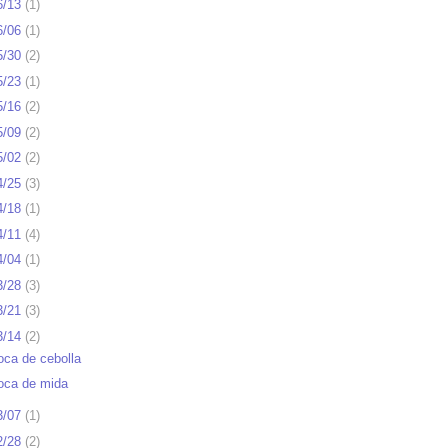
6/13
(
1
)
6/06
(
1
)
5/30
(
2
)
5/23
(
1
)
5/16
(
2
)
5/09
(
2
)
5/02
(
2
)
4/25
(
3
)
4/18
(
1
)
4/11
(
4
)
4/04
(
1
)
3/28
(
3
)
3/21
(
3
)
3/14
(
2
)
oca de cebolla
oca de mida
3/07
(
1
)
2/28
(
2
)