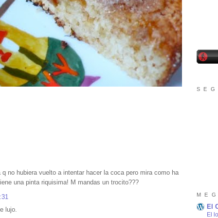
S E G
a q no hubiera vuelto a intentar hacer la coca pero mira como ha
: tiene una pinta riquisima! M mandas un trocito???
M E G
:31
El 
e lujo.
El l