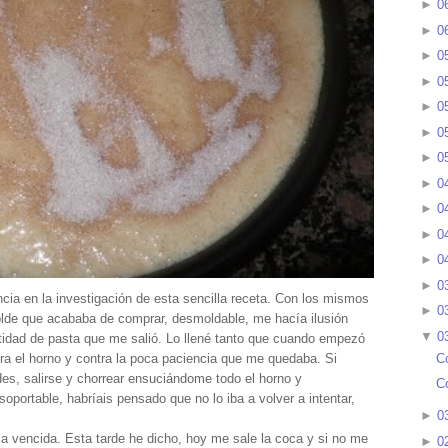
►
0
►
0
►
0
►
0
►
0
►
0
►
0
►
0
►
0
►
0
►
0
►
0
cia en la investigación de esta sencilla receta. Con los mismos
►
0
 molde que acababa de comprar, desmoldable, me hacía ilusión
▼
0
ntidad de pasta que me salió. Lo llené tanto que cuando empezó
C
ra el horno y contra la poca paciencia que me quedaba. Si
des, salirse y chorrear ensuciándome todo el horno y
C
oportable, habríais pensado que no lo iba a volver a intentar,
►
0
 la vencida. Esta tarde he dicho, hoy me sale la coca y si no me
►
0