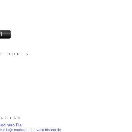
 U I D O R E S
 U S T A N
Cocinero Fiel
omo bajo madurado de vaca frisona de