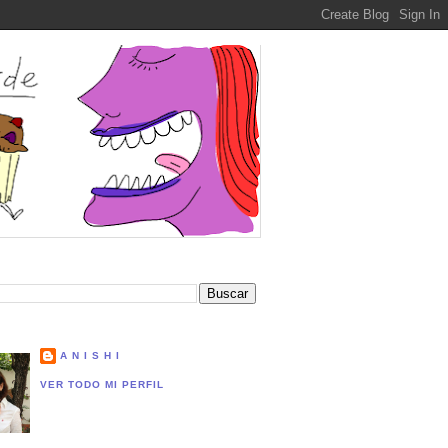
A N I S H I
VER TODO MI PERFIL