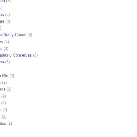
dad
(5)
5)
tos
(5)
ate
(4)
)
dillas y Cocas
(4)
es
(4)
os
(3)
adas y Conservas
(3)
ios
(3)
n Río
(2)
s
(2)
sos
(2)
(2)
(2)
s
(2)
s
(1)
ulos
(1)
)