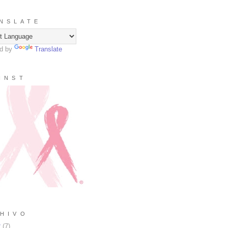
N S L A T E
d by
Translate
I N S T
H I V O
2
(
7
)