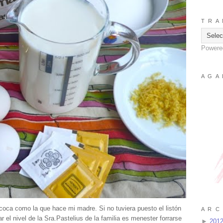
T R A 
Powere
A G A 
coca como la que hace mi madre. Si no tuviera puesto el listón
A R C 
r el nivel de la Sra.Pastelius de la familia es menester forrarse
►
201