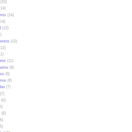
(15)
14)
mix
(14)
14)
d
(12)
)
ientos
(12)
12)
1)
res
(11)
arios
(8)
vos
(8)
nos
(8)
das
(7)
(7)
(6)
6)
s
(6)
6)
5)