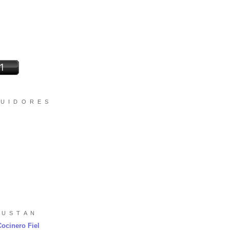
 U I D O R E S
 U S T A N
Cocinero Fiel