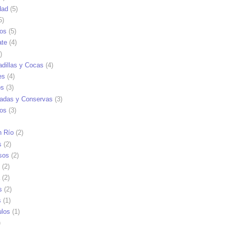
dad
(5)
5)
tos
(5)
ate
(4)
)
dillas y Cocas
(4)
es
(4)
os
(3)
adas y Conservas
(3)
ios
(3)
n Río
(2)
s
(2)
sos
(2)
(2)
(2)
s
(2)
s
(1)
ulos
(1)
)