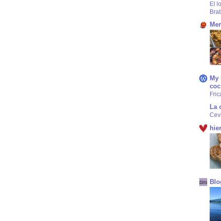
El l
Bra
Mer
My 
coc
Fric
La 
Cev
hie
Blo