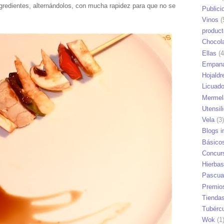
redientes, alternándolos, con mucha rapidez para que no se
Publici
Vinos
(
produc
Chocol
Ellas
(4
Empana
Hojaldr
Licuad
Mermel
Utensil
Vela
(3)
Blogs i
Básico
Concur
Hierbas
Pascua
Premio
Tienda
Tubérc
Wok
(1