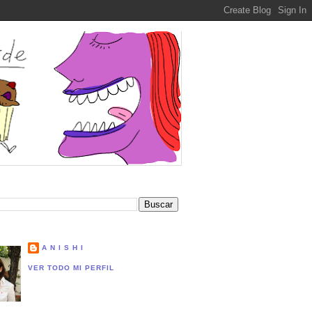
A N I S H I
VER TODO MI PERFIL