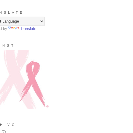
N S L A T E
d by
Translate
I N S T
H I V O
2
(
7
)