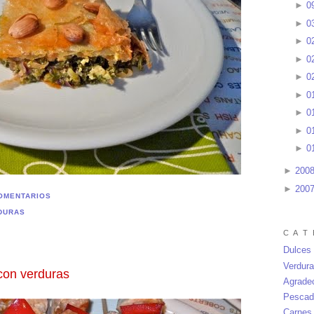
►
0
►
0
►
0
►
0
►
0
►
0
►
0
►
0
►
0
►
200
►
200
OMENTARIOS
DURAS
C A T 
Dulces
Verdur
con verduras
Agrade
Pescad
Carnes