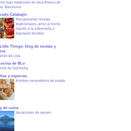
omo bajo madurado de vaca frisona de
bo, Barcelona
cado Calabajío
Recuperando recetas
tradicionales, arroz al horno,
repollo a la extremeña y
bajoques farcides
Little Things: blog de recetas y
ina
andó de Lola
cocina de BLo
iche de Salchicha
rbas y especias
Knishes neoyorkinos de patata
g de cuina
Vacaciones de verano