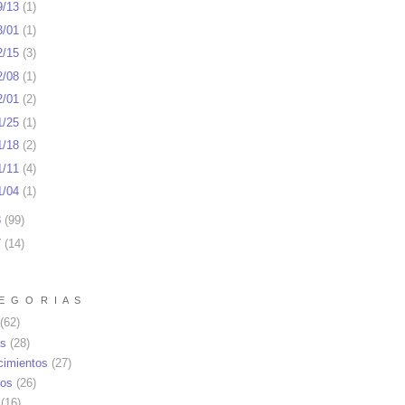
9/13
(
1
)
3/01
(
1
)
2/15
(
3
)
2/08
(
1
)
2/01
(
2
)
1/25
(
1
)
1/18
(
2
)
1/11
(
4
)
1/04
(
1
)
8
(
99
)
7
(
14
)
E G O R I A S
(62)
as
(28)
cimientos
(27)
os
(26)
(16)