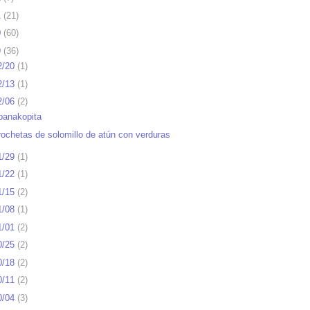
1
(
21
)
0
(
60
)
9
(
36
)
2/20
(
1
)
2/13
(
1
)
2/06
(
2
)
panakopita
rochetas de solomillo de atún con verduras
1/29
(
1
)
1/22
(
1
)
1/15
(
2
)
1/08
(
1
)
1/01
(
2
)
0/25
(
2
)
0/18
(
2
)
0/11
(
2
)
0/04
(
3
)