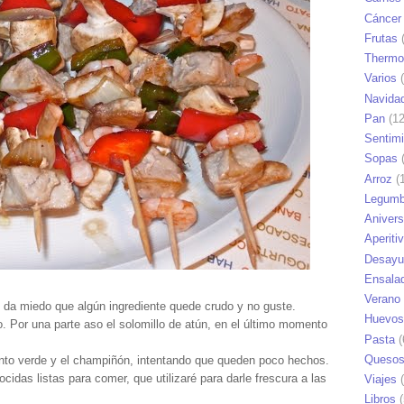
Cáncer
Frutas
(
Thermo
Varios
(
Navida
Pan
(12
Sentim
Sopas
(
Arroz
(1
Legumb
Anivers
Aperiti
Desayu
Ensala
Verano
 da miedo que algún ingrediente quede crudo y no guste.
Huevos
o. Por una parte aso el solomillo de atún, en el último momento
Pasta
(
Queso
miento verde y el champiñón, intentando que queden poco hechos.
idas listas para comer, que utilizaré para darle frescura a las
Viajes
(
Libros
(