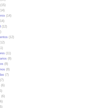
(15)
14)
mix
(14)
14)
d
(12)
)
ientos
(12)
12)
1)
res
(11)
arios
(8)
vos
(8)
nos
(8)
das
(7)
(7)
(6)
6)
s
(6)
6)
5)