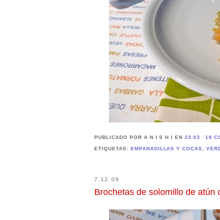
PUBLICADO POR A N I S H I
EN
23:02
18 C
ETIQUETAS:
EMPANADILLAS Y COCAS
,
VER
7.12.09
Brochetas de solomillo de atún 