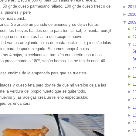
rdieran. Escurrí 500 gr para utilizarlas en esta receta.
s, 50 gr de queso parmesano rallado, 100 gr de queso fresco de
►
201
, piñones y perejil.
►
201
s de masa brick.
▼
200
landa. Se añade un puñado de piñones y se dejan tostar.
►
1
o, los huevos batidos como para tortilla, sal, pimienta, perejil
uego unos 5 minutos hasta que cuaje el huevo.
►
1
ad vamos arreglando hojas de pasta brick o filo, pincelándolas
▼
1
des para después plegarla. Situamos abajo 4 hojas.
S
otras 4 hojas, pincelándolas también con aceite una a una.
B
o precalentado a 180º, según hornos. La he tenido unos 40
►
1
udas encima de la empanada para que se tuesten.
►
1
►
1
pinacas y queso feta pero doy fe de que mi versión deja a las
é la verdura del propio huerto que se quite todo.
►
1
huevos y las acelgas crea un relleno espectacular.
►
1
que, os encantará.
►
1
►
1
►
1
►
1