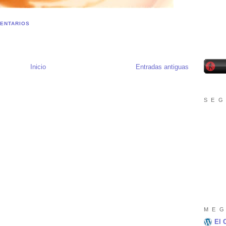
ENTARIOS
Inicio
Entradas antiguas
S E G
M E G
El 