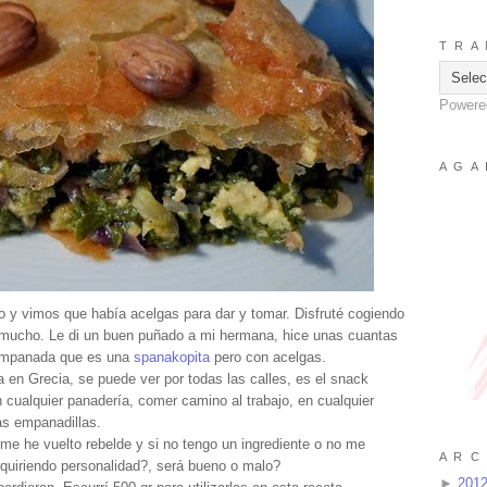
T R A 
Powere
A G A 
o y vimos que había acelgas para dar y tomar. Disfruté cogiendo
 mucho. Le di un buen puñado a mi hermana, hice unas cuantas
 empanada que es una
spanakopita
pero con acelgas.
en Grecia, se puede ver por todas las calles, es el snack
 cualquier panadería, comer camino al trabajo, en cualquier
s empanadillas.
 me he vuelto rebelde y si no tengo un ingrediente o no me
A R C 
adquiriendo personalidad?, será bueno o malo?
►
201