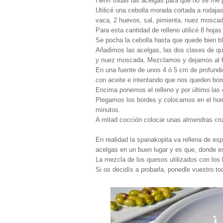
Herví todas las acelgas para que no se me pe
Utilicé una cebolla morada cortada a rodaja
vaca, 2 huevos, sal, pimienta, nuez moscada
Para esta cantidad de relleno utilicé 8 hoja
Se pocha la cebolla hasta que quede bien b
Añadimos las acelgas, las dos clases de ques
y nuez moscada. Mezclamos y dejamos al f
En una fuente de unos 4 ó 5 cm de profundid
con aceite e intentando que nos queden bor
Encima ponemos el relleno y por último las 
Plegamos los bordes y colocamos en el horn
minutos.
A mitad cocción colocar unas almendras cr
En realidad la spanakopita va rellena de es
acelgas en un buen lugar y es que, donde est
La mezcla de los quesos utilizados con los 
Si os decidís a probarla, ponedle vuestro to