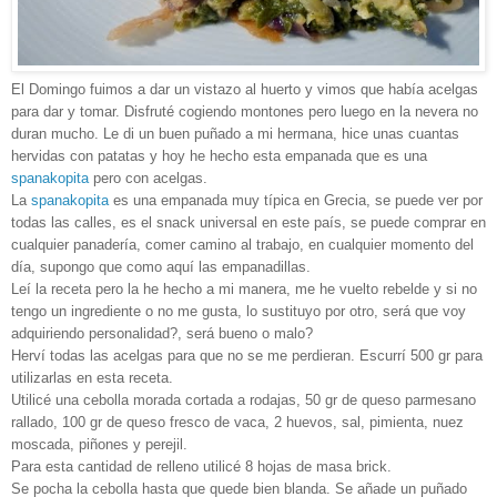
El Domingo fuimos a dar un vistazo al huerto y vimos que había acelgas
para dar y tomar. Disfruté cogiendo montones pero luego en la nevera no
duran mucho. Le di un buen puñado a mi hermana, hice unas cuantas
hervidas con patatas y hoy he hecho esta empanada que es una
spanakopita
pero con acelgas.
La
spanakopita
es una empanada muy típica en Grecia, se puede ver por
todas las calles, es el snack universal en este país, se puede comprar en
cualquier panadería, comer camino al trabajo, en cualquier momento del
día, supongo que como aquí las empanadillas.
Leí la receta pero la he hecho a mi manera, me he vuelto rebelde y si no
tengo un ingrediente o no me gusta, lo sustituyo por otro, será que voy
adquiriendo personalidad?, será bueno o malo?
Herví todas las acelgas para que no se me perdieran. Escurrí 500 gr para
utilizarlas en esta receta.
Utilicé una cebolla morada cortada a rodajas, 50 gr de queso parmesano
rallado, 100 gr de queso fresco de vaca, 2 huevos, sal, pimienta, nuez
moscada, piñones y perejil.
Para esta cantidad de relleno utilicé 8 hojas de masa brick.
Se pocha la cebolla hasta que quede bien blanda. Se añade un puñado