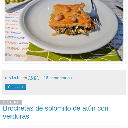
a n i s h i
en
23:02
18 comentarios:
Compartir
7.12.09
Brochetas de solomillo de atún con
verduras