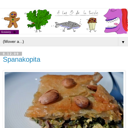
▼
8.12.09
Spanakopita