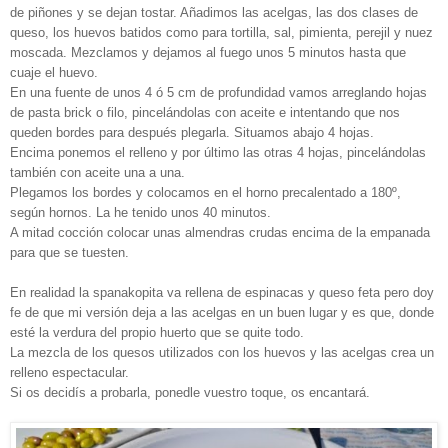
de piñones y se dejan tostar. Añadimos las acelgas, las dos clases de
queso, los huevos batidos como para tortilla, sal, pimienta, perejil y nuez
moscada. Mezclamos y dejamos al fuego unos 5 minutos hasta que
cuaje el huevo.
En una fuente de unos 4 ó 5 cm de profundidad vamos arreglando hojas
de pasta brick o filo, pincelándolas con aceite e intentando que nos
queden bordes para después plegarla. Situamos abajo 4 hojas.
Encima ponemos el relleno y por último las otras 4 hojas, pincelándolas
también con aceite una a una.
Plegamos los bordes y colocamos en el horno precalentado a 180º,
según hornos. La he tenido unos 40 minutos.
A mitad cocción colocar unas almendras crudas encima de la empanada
para que se tuesten.
En realidad la spanakopita va rellena de espinacas y queso feta pero doy
fe de que mi versión deja a las acelgas en un buen lugar y es que, donde
esté la verdura del propio huerto que se quite todo.
La mezcla de los quesos utilizados con los huevos y las acelgas crea un
relleno espectacular.
Si os decidís a probarla, ponedle vuestro toque, os encantará.